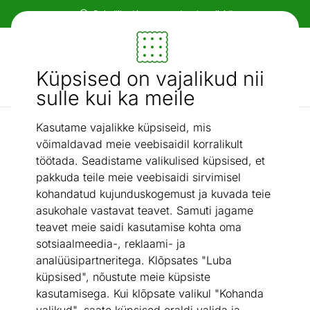
Paindlikud ja mugavad makseviisid!
Mööbel ja sisustus - ON24
Küpsised on vajalikud nii
Otsi...
AI otsing
sulle kui ka meile
Kasutame vajalikke küpsiseid, mis
Kirjutuslauad
Kirjutuslaud
/
võimaldavad meie veebisaidil korralikult
töötada. Seadistame valikulised küpsised, et
pakkuda teile meie veebisaidi sirvimisel
kohandatud kujunduskogemust ja kuvada teie
asukohale vastavat teavet. Samuti jagame
teavet meie saidi kasutamise kohta oma
sotsiaalmeedia-, reklaami- ja
analüüsipartneritega. Klõpsates "Luba
küpsised", nõustute meie küpsiste
kasutamisega. Kui klõpsate valikul "Kohanda