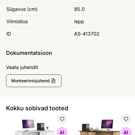
Sügavus (cm)
85.0
Viimistlus
lepp
ID
AS-413702
Dokumentatsioon
Vaata juhendit
Monteerimisjuhend
Kokku sobivad tooted
Kirjutuslaud
Kirjutuslaud
Otsi sarnaseid
Otsi sarnaseid