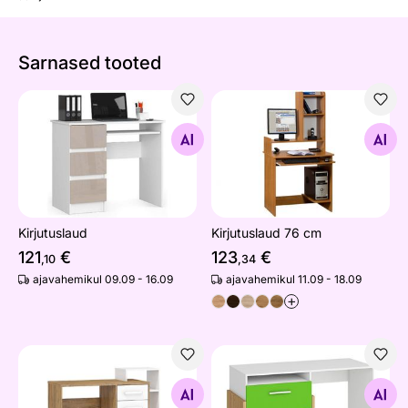
Sarnased tooted
Kirjutuslaud
Kirjutuslaud 76 cm
Otsi sarnaseid
Otsi sarnaseid
Kirjutuslaud
Kirjutuslaud 76 cm
121
€
123
€
,10
,34
ajavahemikul 09.09 - 16.09
ajavahemikul 11.09 - 18.09
+
Kirjutuslaud Macroom 127 cm
Kirjutuslaud Blarney
Otsi sarnaseid
Otsi sarnaseid