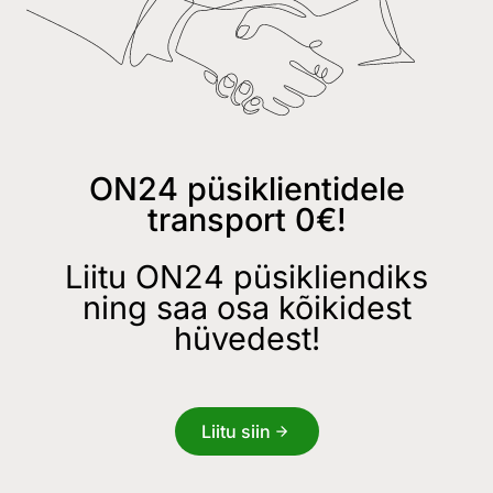
ON24 püsiklientidele
transport 0€!
Liitu ON24 püsikliendiks
ning saa osa kõikidest
hüvedest!
Liitu siin