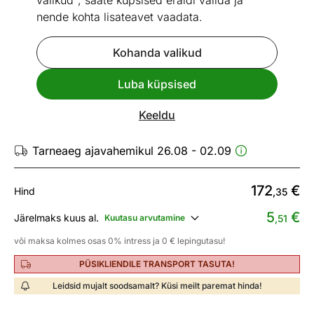
valikud", saate küpsised eraldi valida ja
nende kohta lisateavet vaadata.
Kohanda valikud
Mõõtmed
Vaata sarnaseid
Luba küpsised
Kirjutuslaud
Keeldu
ID 413702
Tarneaeg ajavahemikul 26.08 - 02.09
172
€
Hind
,35
5
€
Järelmaks kuus al.
Kuutasu arvutamine
,51
või maksa kolmes osas 0% intress ja 0 € lepingutasu!
PÜSIKLIENDILE TRANSPORT TASUTA!
Leidsid mujalt soodsamalt? Küsi meilt paremat hinda!