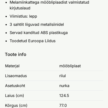
Melamiinkattega mööbliplaadist valmistatud
kirjutuslaud
Viimistlus: lepp
3 sahtlit liiguvad metallsiinidel
Servad kanditud ABS plastikuga
Toodetud Euroopa Liidus
Toote info
Materjal
mööbliplaat
Lisaomadus
riiul
Asetuskoht
nurka
Laius (cm)
124.5
Kõrgus (cm)
77.0