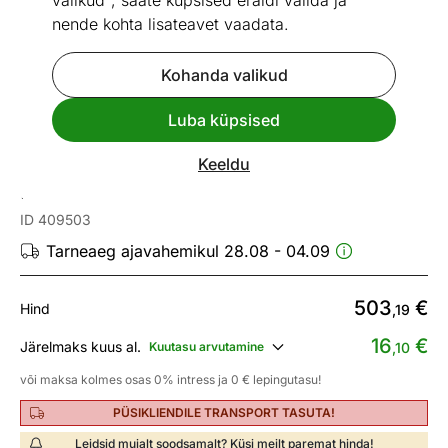
valikud", saate küpsised eraldi valida ja
nende kohta lisateavet vaadata.
Kohanda valikud
Go to slide 1
Go to slide 2
Go to slide 3
Go to slide 4
Go to slide 5
Go to slide 6
Luba küpsised
Mõõtmed
Vaata sarnaseid
Keeldu
Nurgadiivanvoodi
ID 409503
Tarneaeg ajavahemikul 28.08 - 04.09
503
€
Hind
,19
16
€
Järelmaks kuus al.
Kuutasu arvutamine
,10
või maksa kolmes osas 0% intress ja 0 € lepingutasu!
PÜSIKLIENDILE TRANSPORT TASUTA!
Leidsid mujalt soodsamalt? Küsi meilt paremat hinda!