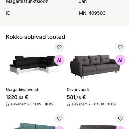
Magamisfunktsioon
Jah
ID
MN-409503
Kokku sobivad tooted
Nurgadiivanvoodi
Diivanvoodi
Otsi sarnaseid
Otsi sarnaseid
Nurgadiivanvoodi
Diivanvoodi
1220
€
581
€
,63
,36
ajavahemikul 11.09 - 18.09
ajavahemikul 04.09 - 11.09
Diivanvoodi Sokol
Diivanvoodi Winty