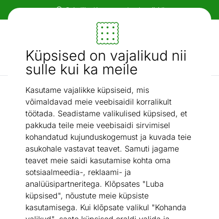
Paindlikud ja mugavad makseviisid!
Mööbel ja sisustus - ON24
Küpsised on vajalikud nii
Otsi...
AI otsing
sulle kui ka meile
Kasutame vajalikke küpsiseid, mis
Pesukastiga nurgadiivanvoodid
Nurgadiivanvoodi
/
võimaldavad meie veebisaidil korralikult
töötada. Seadistame valikulised küpsised, et
pakkuda teile meie veebisaidi sirvimisel
kohandatud kujunduskogemust ja kuvada teie
asukohale vastavat teavet. Samuti jagame
teavet meie saidi kasutamise kohta oma
sotsiaalmeedia-, reklaami- ja
analüüsipartneritega. Klõpsates "Luba
küpsised", nõustute meie küpsiste
kasutamisega. Kui klõpsate valikul "Kohanda