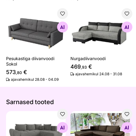
Pesukastiga diivanvoodi Sokol
Nurgadiivanvoodi
Otsi sarnaseid
Otsi sarnaseid
Pesukastiga diivanvoodi
Nurgadiivanvoodi
Sokol
469
€
,93
573
€
,80
ajavahemikul 24.08 - 31.08
ajavahemikul 28.08 - 04.09
Sarnased tooted
Diivanvoodi Dakota
Pesukastiga nurgadiivanvood
Otsi sarnaseid
Otsi sarnaseid