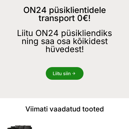
ON24 püsiklientidele
transport 0€!
Liitu ON24 püsikliendiks
ning saa osa kõikidest
hüvedest!
Liitu siin
Viimati vaadatud tooted