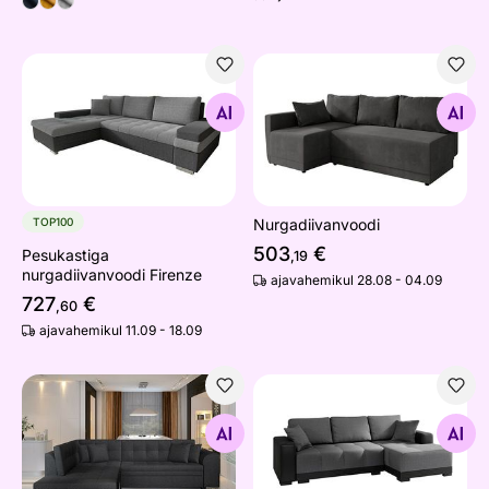
Pesukastiga nurgadiivanvoodi Firenze
Nurgadiivanvoodi
Otsi sarnaseid
Otsi sarnaseid
TOP100
Nurgadiivanvoodi
503
€
Pesukastiga
,19
nurgadiivanvoodi Firenze
ajavahemikul 28.08 - 04.09
727
€
,60
ajavahemikul 11.09 - 18.09
Nurgadiivanvoodi
Pesukastiga nurgadiivanvood
Otsi sarnaseid
Otsi sarnaseid