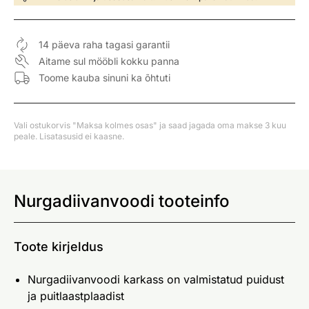
14 päeva raha tagasi garantii
Aitame sul mööbli kokku panna
Toome kauba sinuni ka õhtuti
Vali ostukorvis "Maksa kolmes osas" ja saad jagada oma makse 3 kuu
peale. Lisatasusid ei kaasne.
Nurgadiivanvoodi tooteinfo
Toote kirjeldus
Nurgadiivanvoodi karkass on valmistatud puidust
ja puitlaastplaadist