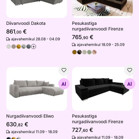
Diivanvoodi Dakota
Pesukastiga
nurgadiivanvoodi Firenze
861
€
,00
765
€
,90
ajavahemikul 28.08 - 04.09
ajavahemikul 18.09 - 25.09
+
Nurgadiivanvoodi Eliwo
Pesukastiga nurgadiivanvood
Otsi sarnaseid
Otsi sarnaseid
Nurgadiivanvoodi Eliwo
Pesukastiga
nurgadiivanvoodi Firenze
630
€
,82
727
€
,60
ajavahemikul 11.09 - 18.09
ajavahemikul 11.09 - 18.09