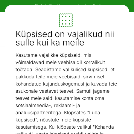
Paindlikud ja mugavad makseviisid!
Mööbel ja sisustus - ON24
Küpsised on vajalikud nii
Otsi...
AI otsing
sulle kui ka meile
Kasutame vajalikke küpsiseid, mis
Pesukastiga nurgadiivanvoodid
Nurgadiivanvoodi
/
võimaldavad meie veebisaidil korralikult
töötada. Seadistame valikulised küpsised, et
pakkuda teile meie veebisaidi sirvimisel
kohandatud kujunduskogemust ja kuvada teie
asukohale vastavat teavet. Samuti jagame
teavet meie saidi kasutamise kohta oma
sotsiaalmeedia-, reklaami- ja
analüüsipartneritega. Klõpsates "Luba
küpsised", nõustute meie küpsiste
kasutamisega. Kui klõpsate valikul "Kohanda