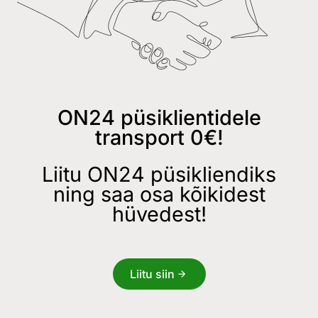
ON24 püsiklientidele
transport 0€!
Liitu ON24 püsikliendiks
ning saa osa kõikidest
hüvedest!
Liitu siin