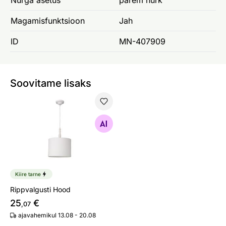
Magamisfunktsioon
Jah
ID
MN-407909
Soovitame lisaks
Rippvalgusti Hood
Otsi sarnaseid
Kiire tarne
Rippvalgusti Hood
25
€
,07
ajavahemikul 13.08 - 20.08