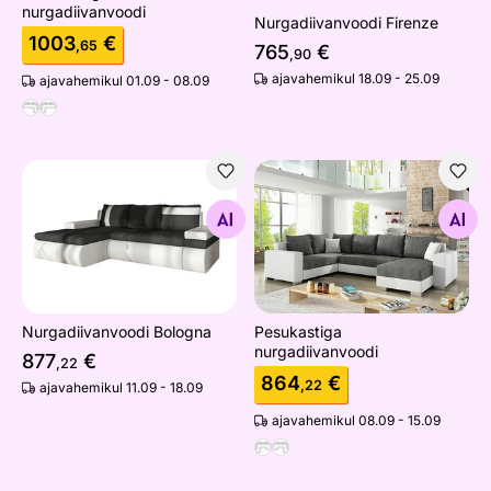
nurgadiivanvoodi
Nurgadiivanvoodi Firenze
1003
€
,65
765
€
,90
ajavahemikul 18.09 - 25.09
ajavahemikul 01.09 - 08.09
Nurgadiivanvoodi Bologna
Pesukastiga nurgadiivanvoo
Otsi sarnaseid
Otsi sarnaseid
Nurgadiivanvoodi Bologna
Pesukastiga
nurgadiivanvoodi
877
€
,22
864
€
,22
ajavahemikul 11.09 - 18.09
ajavahemikul 08.09 - 15.09