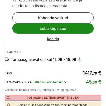
valikud", saate küpsised eraldi valida ja
nende kohta lisateavet vaadata.
Kohanda valikud
Go to slide 1
Go to slide 2
Go to slide 3
Go to slide 4
Go to slide 5
Luba küpsised
Mõõtmed
Vaata sarnaseid
Keeldu
Nurgadiivanvoodi
ID 407909
Tarneaeg ajavahemikul 11.09 - 18.09
1417
€
Hind
,79
45
€
Järelmaks kuus al.
Kuutasu arvutamine
,36
või maksa kolmes osas 0% intress ja 0 € lepingutasu!
PÜSIKLIENDILE TRANSPORT TASUTA!
Leidsid mujalt soodsamalt? Küsi meilt paremat hinda!