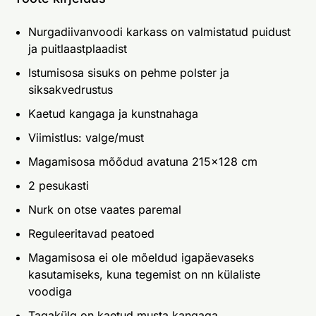
Nurgadiivanvoodi karkass on valmistatud puidust
ja puitlaastplaadist
Istumisosa sisuks on pehme polster ja
siksakvedrustus
Kaetud kangaga ja kunstnahaga
Viimistlus: valge/must
Magamisosa mõõdud avatuna 215x128 cm
2 pesukasti
Nurk on otse vaates paremal
Reguleeritavad peatoed
Magamisosa ei ole mõeldud igapäevaseks
kasutamiseks, kuna tegemist on nn külaliste
voodiga
Tagakülg on kaetud musta kangaga