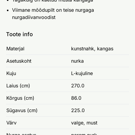
Viimane mõõdupilt on teise nurgaga
nurgadiivanvoodist
Toote info
Materjal
kunstnahk, kangas
Asetuskoht
nurka
Kuju
L-kujuline
Laius (cm)
270.0
Kõrgus (cm)
86.0
Sügavus (cm)
225.0
Värv
valge, must
Nurga asetus
parem nurk