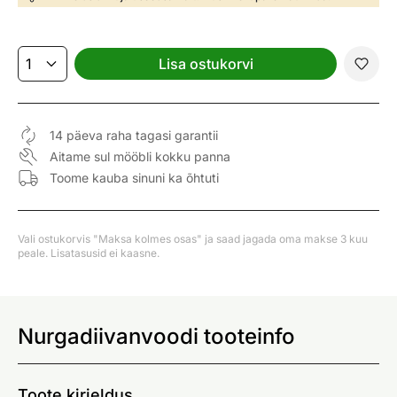
Lisa ostukorvi
14 päeva raha tagasi garantii
Aitame sul mööbli kokku panna
Toome kauba sinuni ka õhtuti
Vali ostukorvis "Maksa kolmes osas" ja saad jagada oma makse 3 kuu
peale. Lisatasusid ei kaasne.
Nurgadiivanvoodi tooteinfo
Toote kirjeldus