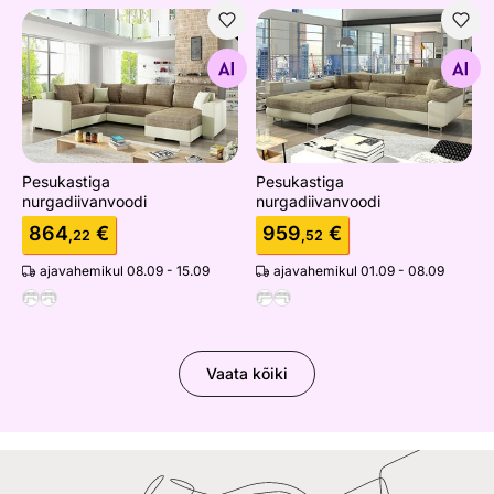
Pesukastiga nurgadiivanvoodi
Pesukastiga nurgadiivanvoo
Otsi sarnaseid
Otsi sarnaseid
Pesukastiga
Pesukastiga
nurgadiivanvoodi
nurgadiivanvoodi
864
€
959
€
,22
,52
ajavahemikul 08.09 - 15.09
ajavahemikul 01.09 - 08.09
Vaata kõiki