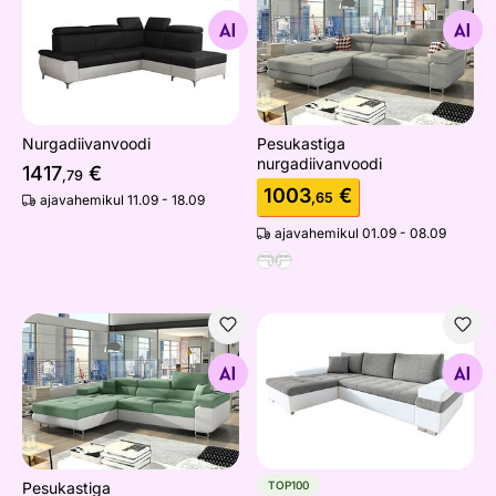
Nurgadiivanvoodi
Pesukastiga nurgadiivanvoo
Otsi sarnaseid
Otsi sarnaseid
Nurgadiivanvoodi
Pesukastiga
nurgadiivanvoodi
1417
€
,79
1003
€
,65
ajavahemikul 11.09 - 18.09
ajavahemikul 01.09 - 08.09
Pesukastiga nurgadiivanvoodi
Nurgadiivanvoodi Firenze
Otsi sarnaseid
Otsi sarnaseid
Pesukastiga
TOP100