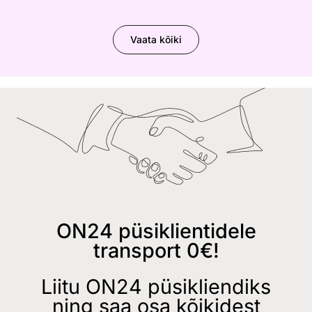
Vaata kõiki
ON24 püsiklientidele
transport 0€!
Liitu ON24 püsikliendiks
ning saa osa kõikidest