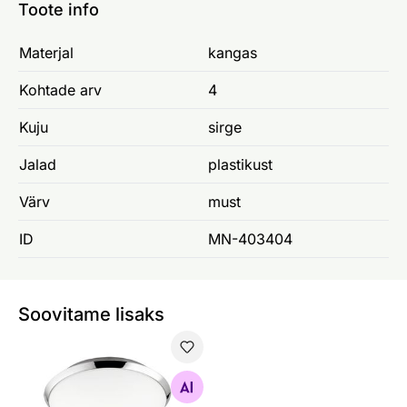
Toote info
Materjal
kangas
Kohtade arv
4
Kuju
sirge
Jalad
plastikust
Värv
must
ID
MN-403404
Soovitame lisaks
Laevalgusti Nando
Otsi sarnaseid