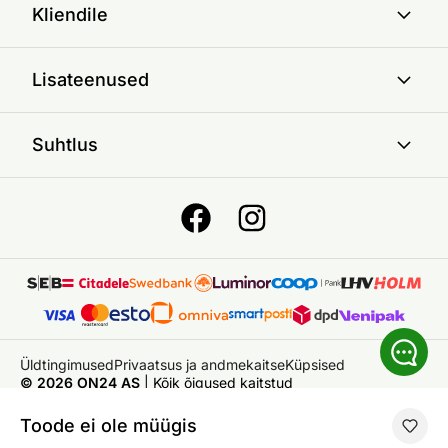
Kliendile
Lisateenused
Suhtlus
Üldtingimused
Privaatsus ja andmekaitse
Küpsised
© 2026 ON24 AS
|
Kõik õigused kaitstud
Toode ei ole müügis