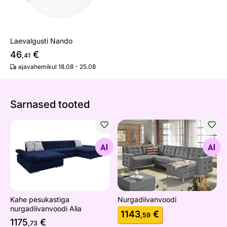
Laevalgusti Nando
46
€
,41
ajavahemikul 18.08 - 25.08
Sarnased tooted
Kahe pesukastiga nurgadiivanvoodi Alia
Nurgadiivanvoodi
Otsi sarnaseid
Otsi sarnaseid
Kahe pesukastiga
Nurgadiivanvoodi
nurgadiivanvoodi Alia
1143
€
,59
1175
€
,73