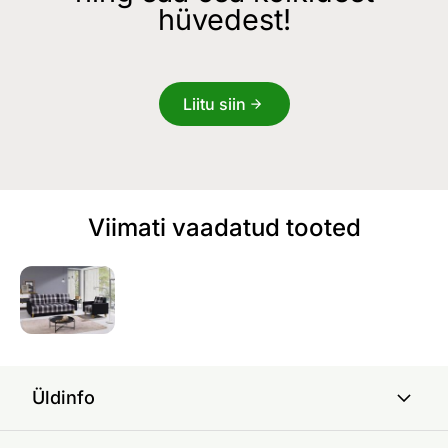
hüvedest!
Liitu siin
Viimati vaadatud tooted
Üldinfo