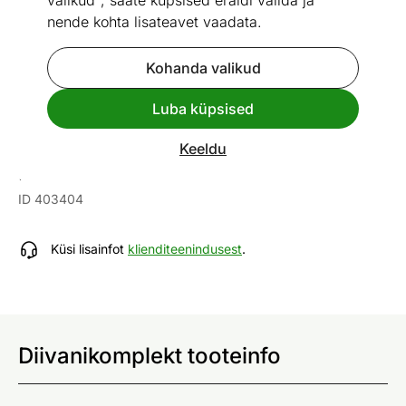
valikud", saate küpsised eraldi valida ja
nende kohta lisateavet vaadata.
Kohanda valikud
Go to slide 1
Go to slide 2
Go to slide 3
Go to slide 4
Go to slide 5
Luba küpsised
Mõõtmed
Vaata sarnaseid
Keeldu
Diivanikomplekt
ID 403404
Küsi lisainfot
klienditeenindusest
.
Diivanikomplekt tooteinfo