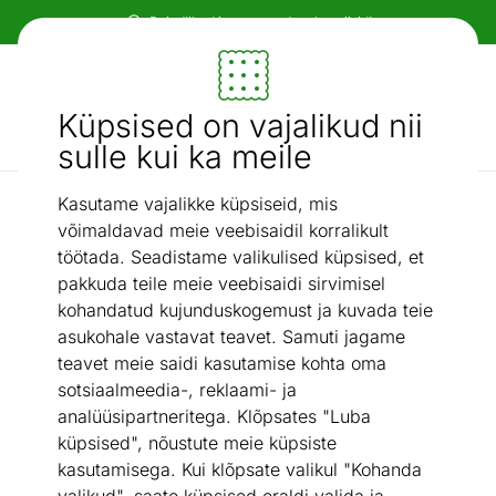
Paindlikud ja mugavad makseviisid!
Mööbel ja sisustus - ON24
Küpsised on vajalikud nii
Otsi...
AI otsing
sulle kui ka meile
Kasutame vajalikke küpsiseid, mis
Diivanikomplektid
Diivanikomplekt
/
võimaldavad meie veebisaidil korralikult
töötada. Seadistame valikulised küpsised, et
pakkuda teile meie veebisaidi sirvimisel
kohandatud kujunduskogemust ja kuvada teie
asukohale vastavat teavet. Samuti jagame
teavet meie saidi kasutamise kohta oma
sotsiaalmeedia-, reklaami- ja
analüüsipartneritega. Klõpsates "Luba
küpsised", nõustute meie küpsiste
kasutamisega. Kui klõpsate valikul "Kohanda