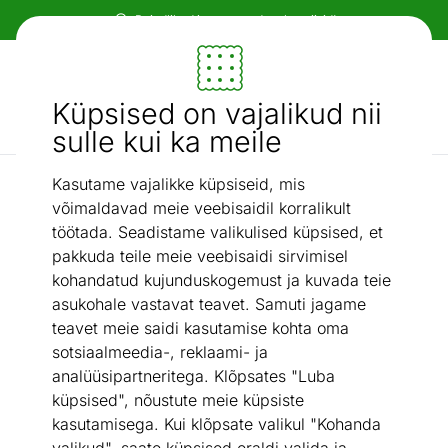
Paindlikud ja mugavad makseviisid!
Mööbel ja sisustus - ON24
Küpsised on vajalikud nii
Otsi...
AI otsing
sulle kui ka meile
Kasutame vajalikke küpsiseid, mis
Kontinentaalvoodid
Kontinentaalvoodi Texas 140x200 cm
/
võimaldavad meie veebisaidil korralikult
töötada. Seadistame valikulised küpsised, et
pakkuda teile meie veebisaidi sirvimisel
kohandatud kujunduskogemust ja kuvada teie
asukohale vastavat teavet. Samuti jagame
teavet meie saidi kasutamise kohta oma
sotsiaalmeedia-, reklaami- ja
analüüsipartneritega. Klõpsates "Luba
küpsised", nõustute meie küpsiste
kasutamisega. Kui klõpsate valikul "Kohanda