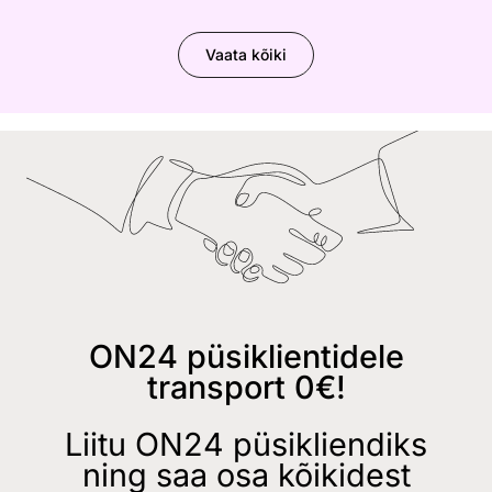
Vaata kõiki
ON24 püsiklientidele
transport 0€!
Liitu ON24 püsikliendiks
ning saa osa kõikidest