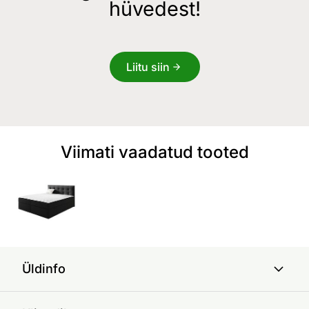
hüvedest!
Liitu siin
Viimati vaadatud tooted
Üldinfo