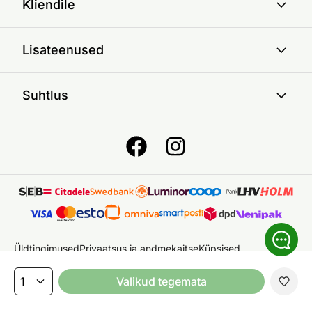
Kliendile
Lisateenused
Suhtlus
Üldtingimused
Privaatsus ja andmekaitse
Küpsised
© 2026 ON24 AS
|
Kõik õigused kaitstud
Valikud tegemata