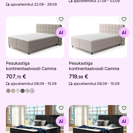
ajavahemikul 27.08 - 03.09
ajavahemikul 22.09 - 29.09
Pesukastiga kontinentaalvoodi Camma
Pesukastiga kontinentaalvo
Otsi sarnaseid
Otsi sarnaseid
Pesukastiga
Pesukastiga
kontinentaalvoodi Camma
kontinentaalvoodi Camma
707
€
719
€
,70
,98
ajavahemikul 08.09 - 15.09
ajavahemikul 08.09 - 15.09
+
Kontinentaalvoodi
Kontinentaalvoodi
Otsi sarnaseid
Otsi sarnaseid