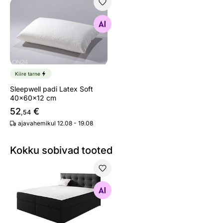
Sleepwell padi Latex Soft 40x60x12 cm
Otsi sarnaseid
Kiire tarne
Sleepwell padi Latex Soft
40x60x12 cm
52
€
,54
ajavahemikul 12.08 - 19.08
Kokku sobivad tooted
Kontinentaalvoodi Texas
Otsi sarnaseid