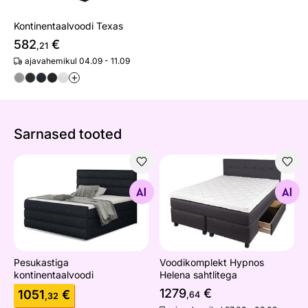
Kontinentaalvoodi Texas
582
€
,21
ajavahemikul 04.09 - 11.09
+
Sarnased tooted
Pesukastiga kontinentaalvoodi
Voodikomplekt Hypnos Helen
Otsi sarnaseid
Otsi sarnaseid
Pesukastiga
Voodikomplekt Hypnos
kontinentaalvoodi
Helena sahtlitega
1279
€
1051
€
,64
,32