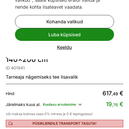
valikud", saate küpsised eraldi valida ja
nende kohta lisateavet vaadata.
Kohanda valikud
1 / 13
Mõõtmed
Vaata sarnaseid
Luba küpsised
Keeldu
Kontinentaalvoodi Texas
140x200 cm
ID 401941
Tarneaja nägemiseks tee lisavalik
617
€
Hind
,49
19
€
Järelmaks kuus al.
Kuutasu arvutamine
,76
või maksa kolmes osas 0% intress ja 0 € lepingutasu!
PÜSIKLIENDILE TRANSPORT TASUTA!