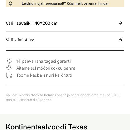
Leidsid mujalt soodsamalt? Küsi meilt paremat hinda!
Vali
lisavalik:
140x200 cm
Vali
viimistlus:
14 päeva raha tagasi garantii
Aitame sul mööbli kokku panna
Toome kauba sinuni ka õhtuti
Vali ostukorvis "Maksa kolmes osas" ja saad jagada oma makse 3 kuu
peale. Lisatasusid ei kaasne.
Kontinentaalvoodi Texas