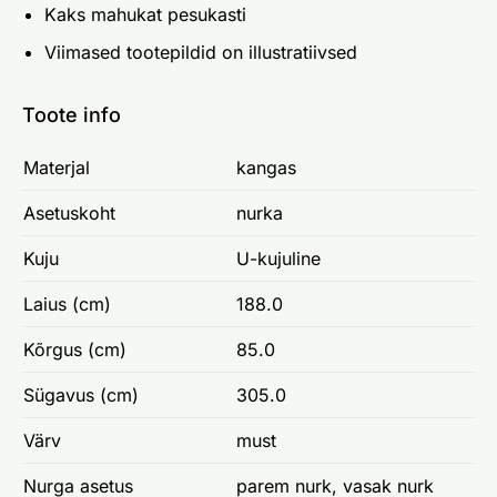
Kaks mahukat pesukasti
Viimased tootepildid on illustratiivsed
Toote info
Materjal
kangas
Asetuskoht
nurka
Kuju
U-kujuline
Laius (cm)
188.0
Kõrgus (cm)
85.0
Sügavus (cm)
305.0
Värv
must
Nurga asetus
parem nurk, vasak nurk