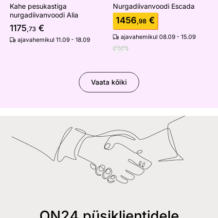
Kahe pesukastiga
Nurgadiivanvoodi Escada
nurgadiivanvoodi Alia
1456
€
,98
1175
€
,73
ajavahemikul 08.09 - 15.09
ajavahemikul 11.09 - 18.09
Vaata kõiki
ON24 püsiklientidele