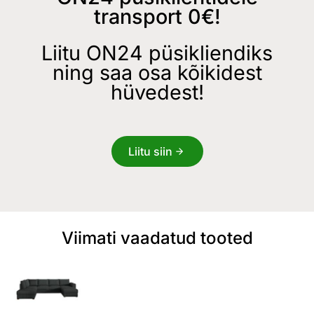
transport 0€!
Liitu ON24 püsikliendiks
ning saa osa kõikidest
hüvedest!
Liitu siin
Viimati vaadatud tooted