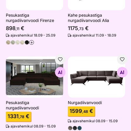
Pesukastiga
Kahe pesukastiga
nurgadiivanvoodi Firenze
nurgadiivanvoodi Alia
898
€
1175
€
,11
,73
ajavahemikul 18.09 - 25.09
ajavahemikul 11.09 - 18.09
+
Pesukastiga nurgadiivanvoodi
Nurgadiivanvoodi
Otsi sarnaseid
Otsi sarnaseid
Pesukastiga
Nurgadiivanvoodi
nurgadiivanvoodi
1599
€
,48
1331
€
,78
ajavahemikul 08.09 - 15.09
ajavahemikul 08.09 - 15.09