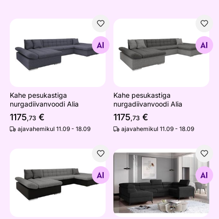
Kahe pesukastiga nurgadiivanvoodi Alia
Kahe pesukastiga nurgadiiva
Otsi sarnaseid
Otsi sarnaseid
Kahe pesukastiga
Kahe pesukastiga
nurgadiivanvoodi Alia
nurgadiivanvoodi Alia
1175
€
1175
€
,73
,73
ajavahemikul 11.09 - 18.09
ajavahemikul 11.09 - 18.09
Kahe pesukastiga nurgadiivanvoodi Alia
Nurgadiivanvoodi Escada
Otsi sarnaseid
Otsi sarnaseid