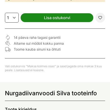
Lisa ostukorvi
14 päeva raha tagasi garantii
Aitame sul mööbli kokku panna
Toome kauba sinuni ka õhtuti
Vali ostukorvis "Maksa kolmes osas" ja saad jagada oma makse 3 kuu
peale. Lisatasusid ei kaasne.
Nurgadiivanvoodi Silva tooteinfo
Toote kirjeldus