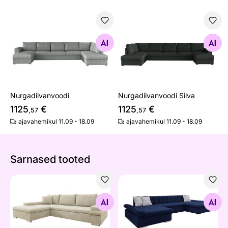
Nurgadiivanvoodi
Nurgadiivanvoodi Silva
Otsi sarnaseid
Otsi sarnaseid
Nurgadiivanvoodi
Nurgadiivanvoodi Silva
1125
€
1125
€
,57
,57
ajavahemikul 11.09 - 18.09
ajavahemikul 11.09 - 18.09
Sarnased tooted
Pesukastiga nurgadiivanvoodi Firenze
Kahe pesukastiga nurgadiiva
Otsi sarnaseid
Otsi sarnaseid