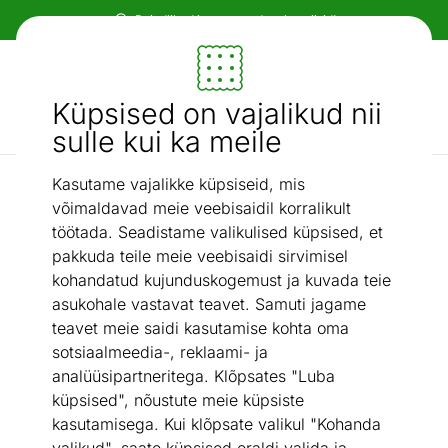
Paindlikud ja mugavad makseviisid!
Mööbel ja sisustus - ON24
Küpsised on vajalikud nii
Otsi...
AI otsing
sulle kui ka meile
Kasutame vajalikke küpsiseid, mis
U-kujulised diivanid
Nurgadiivanvoodi Silva
/
võimaldavad meie veebisaidil korralikult
töötada. Seadistame valikulised küpsised, et
pakkuda teile meie veebisaidi sirvimisel
kohandatud kujunduskogemust ja kuvada teie
asukohale vastavat teavet. Samuti jagame
teavet meie saidi kasutamise kohta oma
sotsiaalmeedia-, reklaami- ja
analüüsipartneritega. Klõpsates "Luba
küpsised", nõustute meie küpsiste
kasutamisega. Kui klõpsate valikul "Kohanda