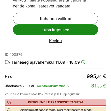
valikud", saate küpsised eraldi valida ja
nende kohta lisateavet vaadata.
Kohanda valikud
Go to slide 1
Go to slide 2
Go to slide 3
Go to slide 4
Go to slide 5
Go to slide 6
Go to slide 7
Go to slide 8
Go to slide 9
Go to slide 10
Go to slide 11
Go to slide 
Luba küpsised
Mõõtmed
Vaata sarnaseid
Keeldu
Nurgadiivanvoodi Silva
ID 400876
Tarneaeg ajavahemikul 11.09 - 18.09
995
€
Hind
,39
31
€
Järelmaks kuus al.
Kuutasu arvutamine
,85
või maksa kolmes osas 0% intress ja 0 € lepingutasu!
PÜSIKLIENDILE TRANSPORT TASUTA!
Leidsid mujalt soodsamalt? Küsi meilt paremat hinda!