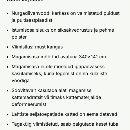
Nurgadiivanvoodi karkass on valmistatud puidust
ja puitlaastplaadist
Istumisosa sisuks on siksakvedrustus ja pehme
polster
Viimistlus: must kangas
Magamisosa mõõdud avatuna 340x141 cm
Magamisosa ei ole mõeldud igapäevaseks
kasutamiseks, kuna tegemist on nn külaliste
voodiga
Soovitavalt kasutada alati magamisel
kattemadratsit vältimaks kattematerjalide
deformeerumist
Lahtiste seljatoepatjade katted on eemaldatavad
Tagakülg viimistletud, saab paigutada keset tuba