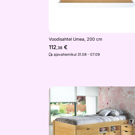
Voodisahtel Umea, 200 cm
112
€
,38
ajavahemikul 31.08 - 07.09
Voodikomplekt Single 90x200 cm
Otsi sarnaseid