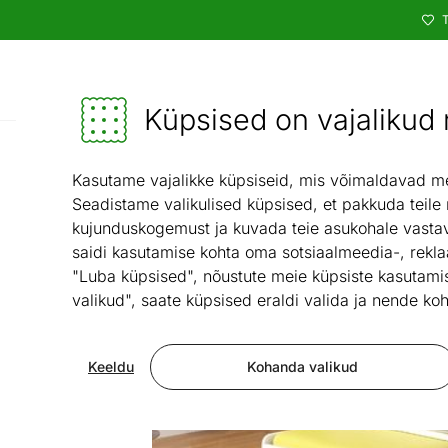
T
Kataloog
Mööbel ja sisustus - ON24
Küpsised on vajalikud n
Kasutame vajalikke küpsiseid, mis võimaldavad meie
Seadistame valikulised küpsised, et pakkuda teile
kujunduskogemust ja kuvada teie asukohale vastav
saidi kasutamise kohta oma sotsiaalmeedia-, rekla
"Luba küpsised", nõustute meie küpsiste kasutamis
valikud", saate küpsised eraldi valida ja nende koh
Keeldu
Kohanda valikud