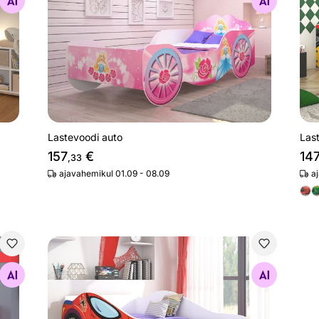
Otsi sarnaseid
Lastevoodi auto
Last
157
€
14
,33
ajavahemikul 01.09 - 08.09
a
Lastevoodi auto
Otsi sarnaseid