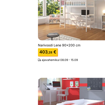
Otsi sarnaseid
Narivoodi Lene 90x200 cm
403
€
,28
ajavahemikul 08.09 - 15.09
Lastevoodi veoauto
Otsi sarnaseid