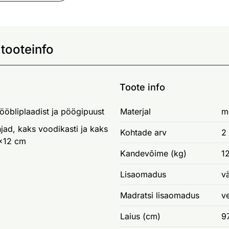
tooteinfo
Toote info
ööbliplaadist ja pöögipuust
Materjal
m
ad, kaks voodikasti ja kaks
Kohtade arv
2
x12 cm
Kandevõime (kg)
1
Lisaomadus
v
Madratsi lisaomadus
v
Laius (cm)
9