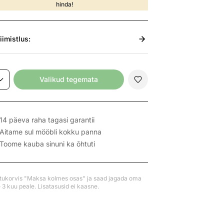
hinda!
iimistlus:
Valikud tegemata
14 päeva raha tagasi garantii
Aitame sul mööbli kokku panna
Toome kauba sinuni ka õhtuti
stukorvis "Maksa kolmes osas" ja saad jagada oma
3 kuu peale. Lisatasusid ei kaasne.