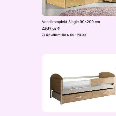
Voodikomplekt Single 90x200 cm
459
€
,56
ajavahemikul 17.09 - 24.09
Lastevoodi Kalia madratsiga
Otsi sarnaseid