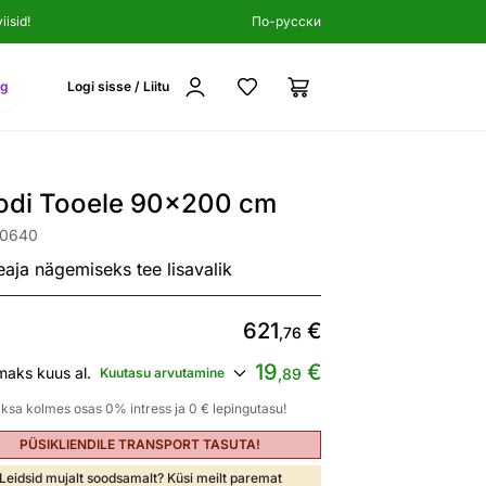
isid!
По-русски
ng
Logi sisse / Liitu
odi Tooele 90x200 cm
90640
eaja nägemiseks tee lisavalik
621
€
,76
19
€
maks kuus al.
Kuutasu arvutamine
,89
ksa kolmes osas 0% intress ja 0 € lepingutasu!
PÜSIKLIENDILE TRANSPORT TASUTA!
Leidsid mujalt soodsamalt? Küsi meilt paremat