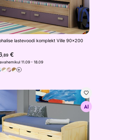
halise lastevoodi komplekt Ville 90x200
6
€
,89
javahemikul 11.09 - 18.09
+
ohaline voodikomplekt Marinella 90x200 cm
Otsi sarnaseid