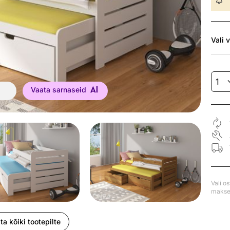
Vali
v
Vaata sarnaseid
Vali o
makse 
ta kõiki tootepilte