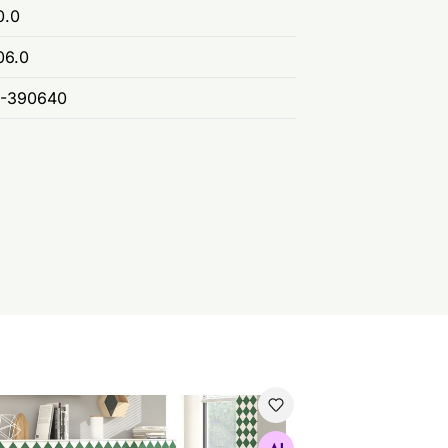
0.0
06.0
I-390640
tevoodi traktor