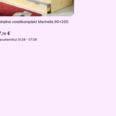
ohaline voodikomplekt Marinella 90x200
7
€
,79
javahemikul 31.08 - 07.09