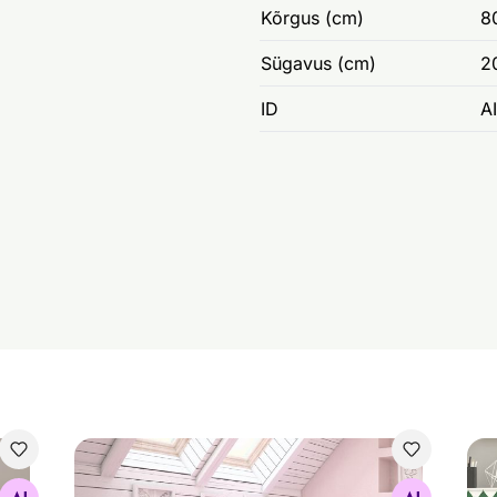
Kõrgus (cm)
8
Sügavus (cm)
2
ID
A
Lastevoodi auto
Las