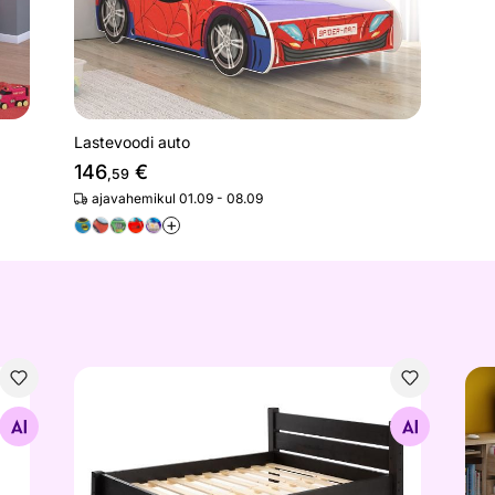
Lastevoodi auto
146
€
,59
ajavahemikul 01.09 - 08.09
+
Voodi
2-k
Otsi sarnaseid