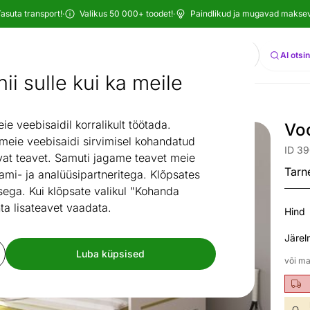
asuta transport!
·
Valikus 50 000+ toodet!
·
Paindlikud ja mugavad maksevi
Otsi
AI otsi
ii sulle kui ka meile
Voodi Tooele 90x200 cm
 veebisaidil korralikult töötada.
Vo
 meie veebisaidi sirvimisel kohandatud
ID 3
at teavet. Samuti jagame teavet meie
Tarn
ami- ja analüüsipartneritega. Klõpsates
ega. Kui klõpsate valikul "Kohanda
ta lisateavet vaadata.
Hind
Järel
Luba küpsised
või ma