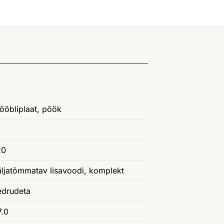
ööbliplaat, pöök
20
äljatõmmatav lisavoodi, komplekt
edrudeta
7.0