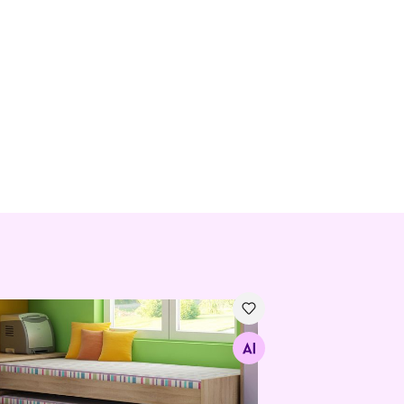
ohalise lastevoodi komplekt Ville 90x200 cm
Otsi sarnaseid