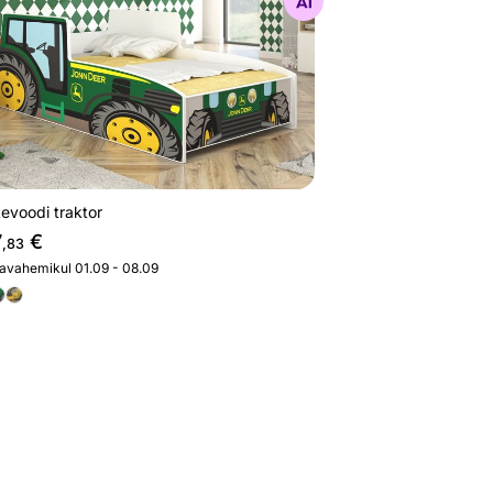
Otsi sarnaseid
evoodi traktor
7
€
,83
javahemikul 01.09 - 08.09