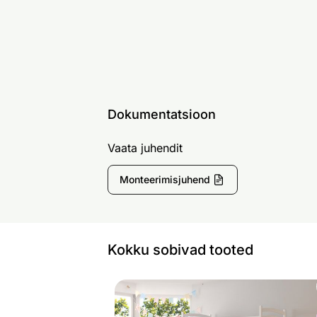
Dokumentatsioon
Vaata juhendit
Monteerimisjuhend
Kokku sobivad tooted
Narivoodi Lene 90x200 cm