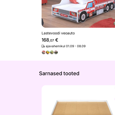
Lastevoodi veoauto
168
€
,07
ajavahemikul 01.09 - 08.09
Sarnased tooted
Voodisahtel Umea, 200 cm
Otsi sarnaseid