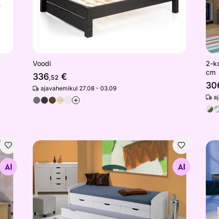
Voodi
2-ko
cm
336
€
,52
30
ajavahemikul 27.08 - 03.09
a
+
2-kohaline voodikomplekt Ulli 90x200 cm
2-k
Otsi sarnaseid