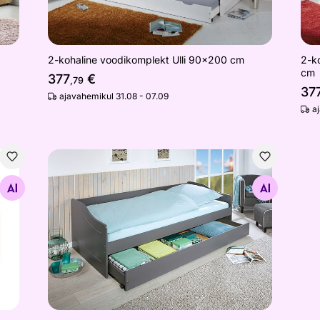
2-kohaline voodikomplekt Ulli 90x200 cm
2-k
cm
377
€
,79
37
ajavahemikul 31.08 - 07.09
a
Voodi Malte 90x200 cm
Otsi sarnaseid