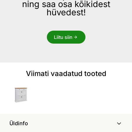
ning saa osa kõikidest
hüvedest!
Liitu siin
Viimati vaadatud tooted
Üldinfo