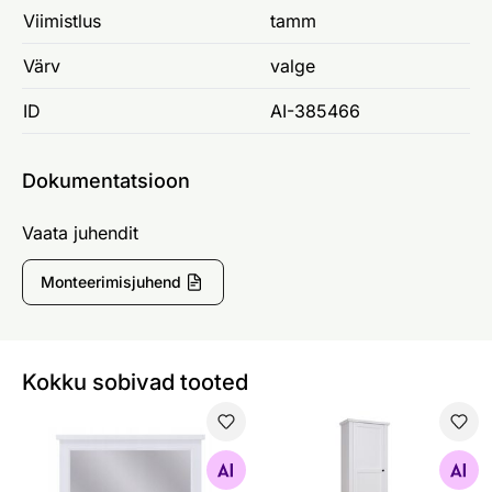
Viimistlus
tamm
Värv
valge
ID
AI-385466
Dokumentatsioon
Vaata juhendit
Monteerimisjuhend
Kokku sobivad tooted
Peegel Galt
Riidekapp Galt
Otsi sarnaseid
Otsi sarnaseid