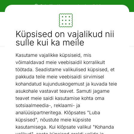
Paindlikud ja mugavad makseviisid!
Mööbel ja sisustus - ON24
Küpsised on vajalikud nii
Otsi...
AI otsing
sulle kui ka meile
Kasutame vajalikke küpsiseid, mis
Jalatsikapid
Jalanõudekapp Galt
/
võimaldavad meie veebisaidil korralikult
töötada. Seadistame valikulised küpsised, et
pakkuda teile meie veebisaidi sirvimisel
kohandatud kujunduskogemust ja kuvada teie
asukohale vastavat teavet. Samuti jagame
teavet meie saidi kasutamise kohta oma
sotsiaalmeedia-, reklaami- ja
analüüsipartneritega. Klõpsates "Luba
küpsised", nõustute meie küpsiste
kasutamisega. Kui klõpsate valikul "Kohanda