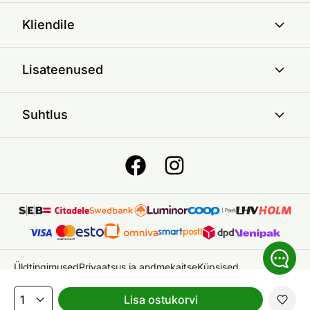
Kliendile
Lisateenused
Suhtlus
Üldtingimused
Privaatsus ja andmekaitse
Küpsised
© 2026 ON24 AS
|
Kõik õigused kaitstud
Lisa ostukorvi