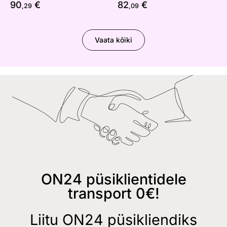
90
€
82
€
,29
,09
Vaata kõiki
ON24 püsiklientidele
transport 0€!
Liitu ON24 püsikliendiks