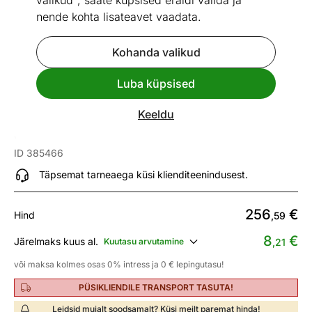
valikud", saate küpsised eraldi valida ja
nende kohta lisateavet vaadata.
Kohanda valikud
Go to slide 1
Go to slide 2
Go to slide 3
Go to slide 4
Go to slide 5
Luba küpsised
Mõõtmed
Vaata sarnaseid
Keeldu
Jalanõudekapp Galt
ID 385466
Täpsemat tarneaega küsi klienditeenindusest.
256
€
Hind
,59
8
€
Järelmaks kuus al.
Kuutasu arvutamine
,21
või maksa kolmes osas 0% intress ja 0 € lepingutasu!
PÜSIKLIENDILE TRANSPORT TASUTA!
Leidsid mujalt soodsamalt? Küsi meilt paremat hinda!