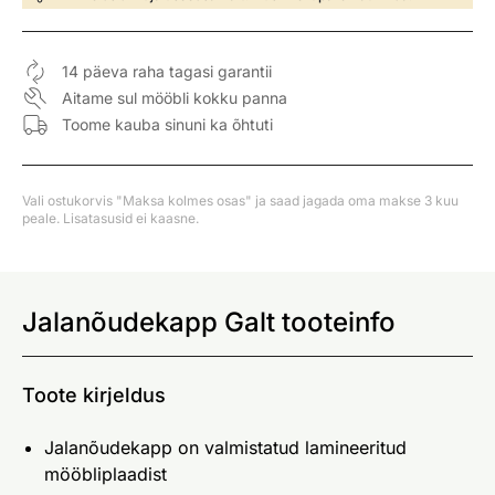
14 päeva raha tagasi garantii
Aitame sul mööbli kokku panna
Toome kauba sinuni ka õhtuti
Vali ostukorvis "Maksa kolmes osas" ja saad jagada oma makse 3 kuu
peale. Lisatasusid ei kaasne.
Jalanõudekapp Galt tooteinfo
Toote kirjeldus
Jalanõudekapp on valmistatud lamineeritud
mööbliplaadist