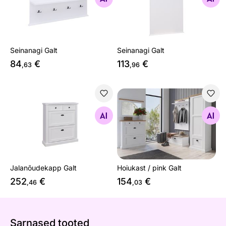
Seinanagi Galt
Seinanagi Galt
84
€
113
€
,63
,96
Jalanõudekapp Galt
Hoiukast / pink Galt
Otsi sarnaseid
Otsi sarnaseid
Jalanõudekapp Galt
Hoiukast / pink Galt
252
€
154
€
,46
,03
Sarnased tooted