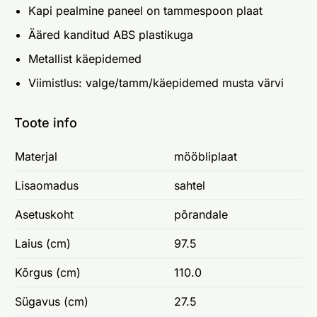
Kapi pealmine paneel on tammespoon plaat
Ääred kanditud ABS plastikuga
Metallist käepidemed
Viimistlus: valge/tamm/käepidemed musta värvi
Toote info
Materjal
mööbliplaat
Lisaomadus
sahtel
Asetuskoht
põrandale
Laius (cm)
97.5
Kõrgus (cm)
110.0
Sügavus (cm)
27.5