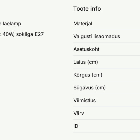
Toote info
ne laelamp
Materjal
x 40W, sokliga E27
Valgusti lisaomadus
Asetuskoht
Laius (cm)
Kõrgus (cm)
Sügavus (cm)
Viimistlus
Värv
ID