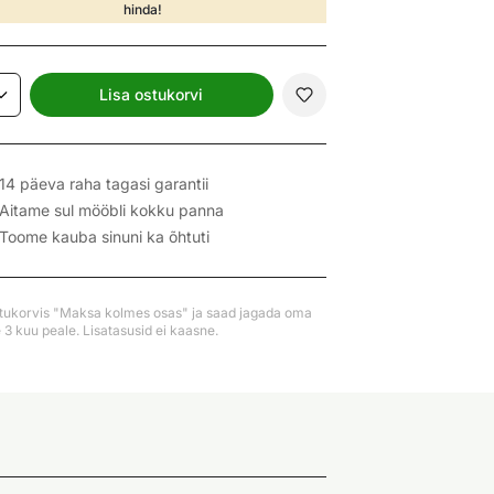
hinda!
Lisa ostukorvi
14 päeva raha tagasi garantii
Aitame sul mööbli kokku panna
Toome kauba sinuni ka õhtuti
stukorvis "Maksa kolmes osas" ja saad jagada oma
3 kuu peale. Lisatasusid ei kaasne.