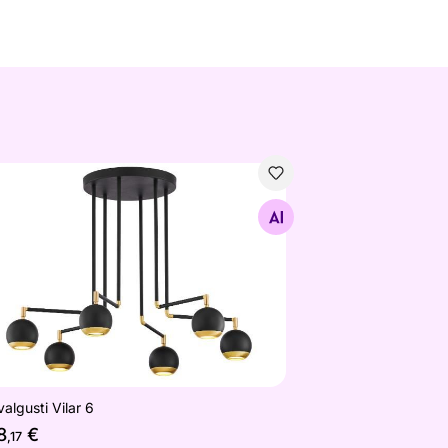
valgusti Vilar 6
Otsi sarnaseid
algusti Vilar 6
8
€
,17