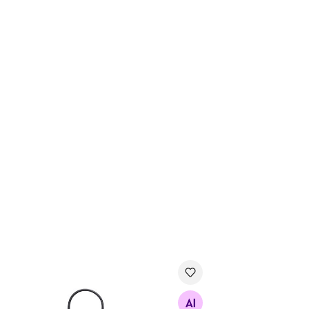
nalamp Glam, must/valge
Otsi sarnaseid