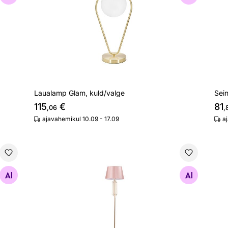
Laualamp Glam, kuld/valge
Sei
115
€
81
,06
,
ajavahemikul 10.09 - 17.09
a
Põrandalamp Glam, kuld/roosa
Lau
Otsi sarnaseid