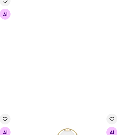
Laualamp Glam, kuld/valge
Sei
Otsi sarnaseid