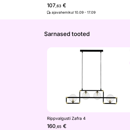
107
€
,63
ajavahemikul 10.09 - 17.09
Sarnased tooted
Rippvalgusti Zafra 4
Otsi sarnaseid
Rippvalgusti Zafra 4
160
€
,65