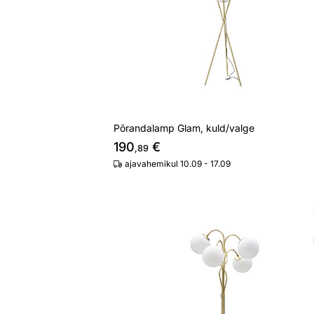
Põrandalamp Glam, kuld/valge
190
€
,89
ajavahemikul 10.09 - 17.09
Laualamp Glam, kuld/valge
Otsi sarnaseid