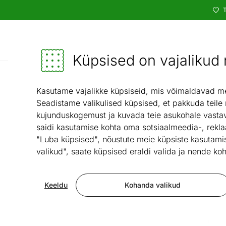
T
Kataloog
Mööbel ja sisustus - ON24
Küpsised on vajalikud n
Valgustid ja s
Kasutame vajalikke küpsiseid, mis võimaldavad meie
Seadistame valikulised küpsised, et pakkuda teile
kujunduskogemust ja kuvada teie asukohale vastav
saidi kasutamise kohta oma sotsiaalmeedia-, rekla
"Luba küpsised", nõustute meie küpsiste kasutamis
valikud", saate küpsised eraldi valida ja nende koh
Keeldu
Kohanda valikud