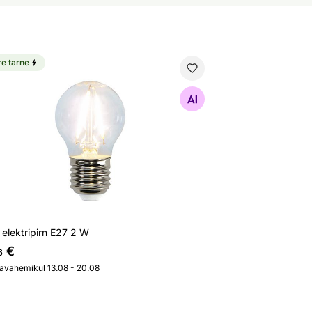
re tarne
 elektripirn E27 2 W
Otsi sarnaseid
elektripirn E27 2 W
€
6
javahemikul 13.08 - 20.08