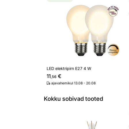
LED elektripirn E27 4 W
Otsi sarnaseid
LED elektripirn E27 4 W
11
€
,56
ajavahemikul 13.08 - 20.08
Kokku sobivad tooted
Põrandalamp Glam, kuld/valge
Otsi sarnaseid