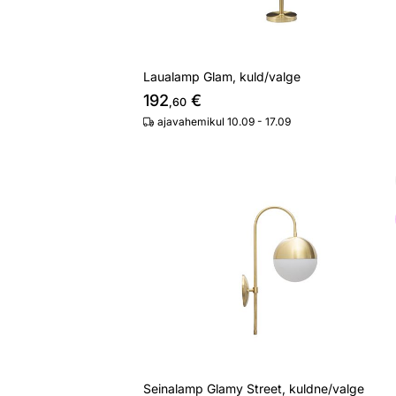
Laualamp Glam, kuld/valge
192
€
,60
ajavahemikul 10.09 - 17.09
Seinalamp Glamy Street, kuldne/valge
Otsi sarnaseid
Seinalamp Glamy Street, kuldne/valge