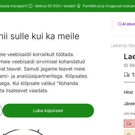
asuta transport!
·
Valikus 50 000+ toodet!
·
Paindlikud ja mugavad maksevi
Otsi
AI otsi
ii sulle kui ka meile
isustuskaubad
Valgustid
Laevalgustid
Rippvalgustid
Laelamp Gla
/
/
/
/
 veebisaidil korralikult töötada.
La
 meie veebisaidi sirvimisel kohandatud
ID 3
at teavet. Samuti jagame teavet meie
T
ami- ja analüüsipartneritega. Klõpsates
ega. Kui klõpsate valikul "Kohanda
ta lisateavet vaadata.
Hind
Järel
Luba küpsised
või ma