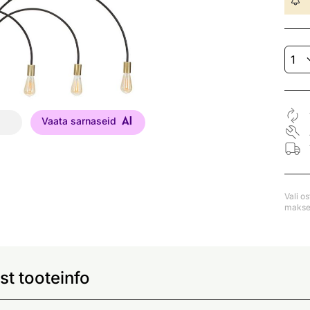
Vaata sarnaseid
Vali o
makse 
t tooteinfo