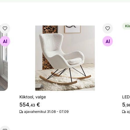
Kii
Kiiktool, valge
LED
Otsi sarnaseid
Kiiktool, valge
LED 
554
€
5
,43
,9
ajavahemikul 31.08 - 07.09
a