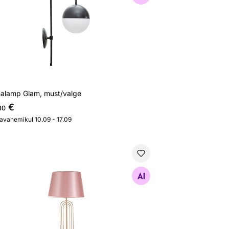
nalamp Glam, must/valge
€
80
javahemikul 10.09 - 17.09
alamp Glam, kuld/roosa
Otsi sarnaseid