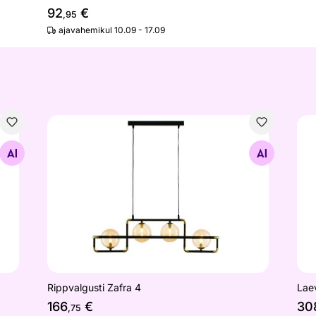
92
€
,95
ajavahemikul 10.09 - 17.09
Rippvalgusti Zafra 4
Lae
Otsi sarnaseid
Rippvalgusti Zafra 4
Laev
166
€
30
,75