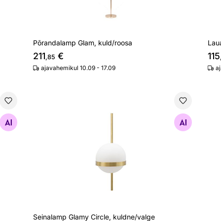
Põrandalamp Glam, kuld/roosa
Lau
211
€
115
,85
ajavahemikul 10.09 - 17.09
a
Seinalamp Glamy Circle, kuldne/valge
Otsi sarnaseid
Seinalamp Glamy Circle, kuldne/valge