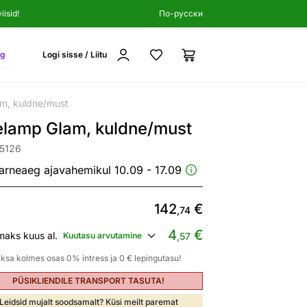
isid!
По-русски
ng
Logi sisse / Liitu
m, kuldne/must
elamp Glam, kuldne/must
85126
arneaeg ajavahemikul 10.09 - 17.09
142
€
,74
4
€
maks kuus al.
Kuutasu arvutamine
,57
ksa kolmes osas 0% intress ja 0 € lepingutasu!
PÜSIKLIENDILE TRANSPORT TASUTA!
Leidsid mujalt soodsamalt? Küsi meilt paremat