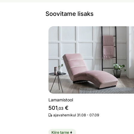
Soovitame lisaks
Lamamistool
Otsi sarnaseid
Lamamistool
501
€
,03
ajavahemikul 31.08 - 07.09
Kiire tarne