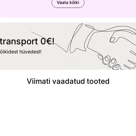
Vaata kõiki
transport 0€!
kõikidest hüvedest!
Viimati vaadatud tooted