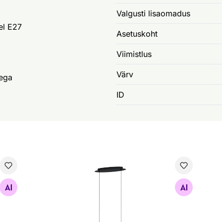
Valgusti lisaomadus
el E27
Asetuskoht
Viimistlus
Värv
ega
ID
Rippvalgusti Marasales
Lae
Otsi sarnaseid