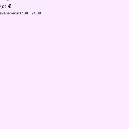
0
€
,02
javahemikul 17.08 - 24.08