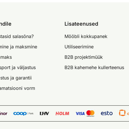
ndile
Lisateenused
tasid salasõna?
Mööbli kokkupanek
imine ja maksmine
Utiliseerimine
lmaks
B2B projektimüük
sport ja väljastus
B2B kahemehe kullerteenus
stus ja garantii
amatsiooni vorm