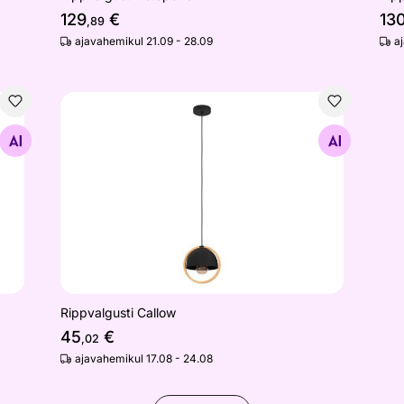
129
€
13
,89
ajavahemikul 21.09 - 28.09
a
Rippvalgusti Callow
Otsi sarnaseid
Rippvalgusti Callow
45
€
,02
ajavahemikul 17.08 - 24.08