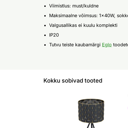
Viimistlus: must/kuldne
Maksimaalne võimsus: 1x40W, sokk
Valgusallikas ei kuulu komplekti
IP20
Tutvu teiste kaubamärgi
Eglo
toodet
Kokku sobivad tooted
Lauavalgusti Marasales
Otsi sarnaseid