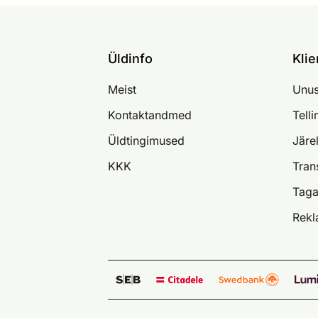
Üldinfo
Klie
Meist
Unus
Kontaktandmed
Tell
Üldtingimused
Järe
KKK
Tran
Taga
Rekl