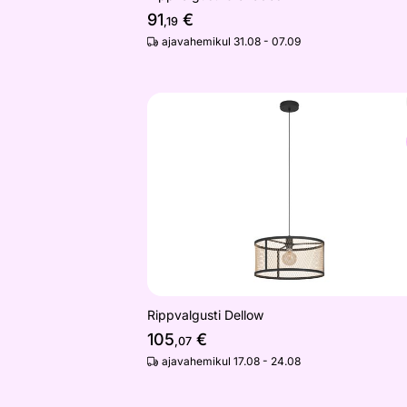
91
€
,19
ajavahemikul 31.08 - 07.09
Rippvalgusti Dellow
Otsi sarnaseid
Rippvalgusti Dellow
105
€
,07
ajavahemikul 17.08 - 24.08