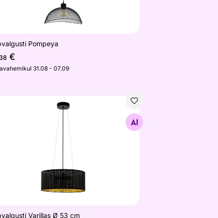
pvalgusti Pompeya
€
,38
javahemikul 31.08 - 07.09
pvalgusti Varillas Ø 53 cm
Otsi sarnaseid
valgusti Varillas Ø 53 cm