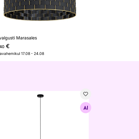
valgusti Marasales
€
,40
javahemikul 17.08 - 24.08
pvalgusti Pompeya
Otsi sarnaseid