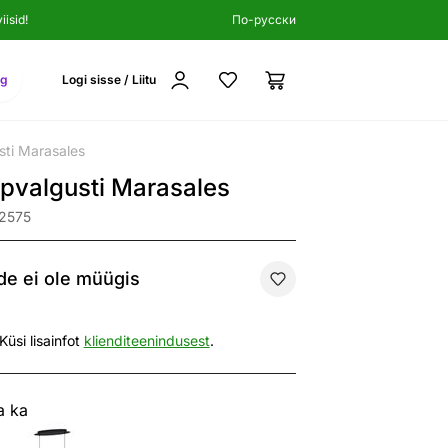
isid!
По-русски
ng
Logi sisse / Liitu
sti Marasales
pvalgusti Marasales
52575
e ei ole müügis
Küsi lisainfot
klienditeenindusest
.
a ka