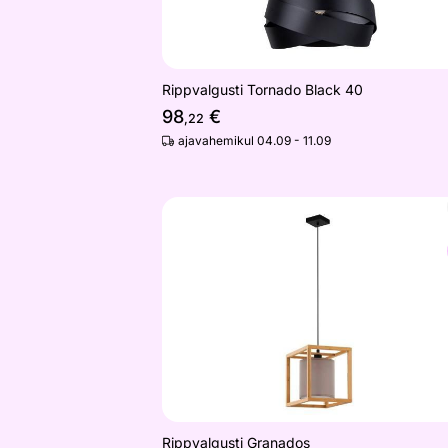
Rippvalgusti Tornado Black 40
98
€
,22
ajavahemikul 04.09 - 11.09
Rippvalgusti Granados
Otsi sarnaseid
Rippvalgusti Granados