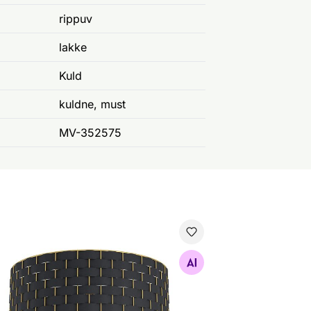
rippuv
lakke
Kuld
kuldne, must
MV-352575
valgusti Marasales
Otsi sarnaseid