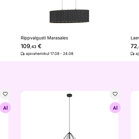
Rippvalgusti Marasales
Lae
109
€
72
,43
ajavahemikul 17.08 - 24.08
a
Rippvalgusti Vernham
Rip
Otsi sarnaseid