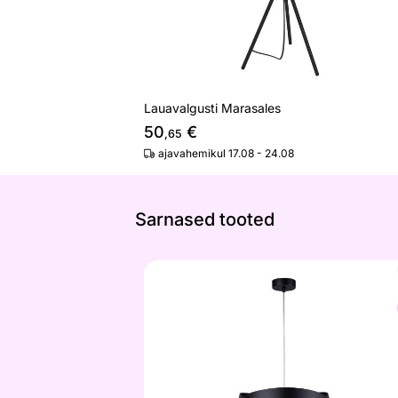
Lauavalgusti Marasales
50
€
,65
ajavahemikul 17.08 - 24.08
Sarnased tooted
Rippvalgusti Tornado Black 40
Otsi sarnaseid