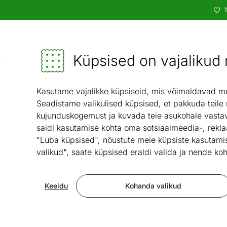
T
Kataloog
Mööbel ja sisustus - ON24
Küpsised on vajalikud n
Valgustid ja
Kasutame vajalikke küpsiseid, mis võimaldavad meie
Seadistame valikulised küpsised, et pakkuda teile
kujunduskogemust ja kuvada teie asukohale vastav
saidi kasutamise kohta oma sotsiaalmeedia-, rekla
"Luba küpsised", nõustute meie küpsiste kasutamis
valikud", saate küpsised eraldi valida ja nende koh
Keeldu
Kohanda valikud