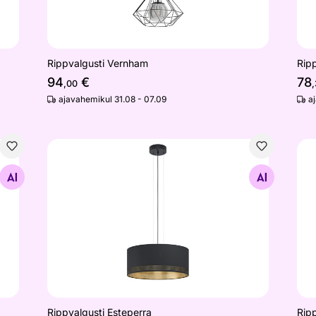
Rippvalgusti Vernham
Rip
94
€
78
,00
ajavahemikul 31.08 - 07.09
a
Rippvalgusti Esteperra
Rip
Otsi sarnaseid
Rippvalgusti Esteperra
Ripp