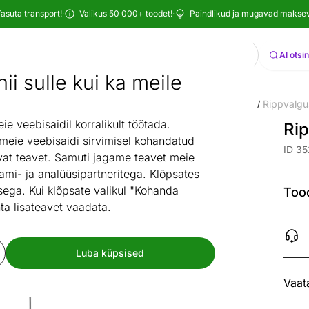
asuta transport!
·
Valikus 50 000+ toodet!
·
Paindlikud ja mugavad maksevi
Otsi
AI otsi
ii sulle kui ka meile
 sisustuskaubad
Valgustid
Laevalgustid
Rippvalgustid
Rippvalgu
/
/
/
/
 veebisaidil korralikult töötada.
Rip
 meie veebisaidi sirvimisel kohandatud
ID 3
at teavet. Samuti jagame teavet meie
ami- ja analüüsipartneritega. Klõpsates
ega. Kui klõpsate valikul "Kohanda
Tood
ta lisateavet vaadata.
Luba küpsised
Vaat