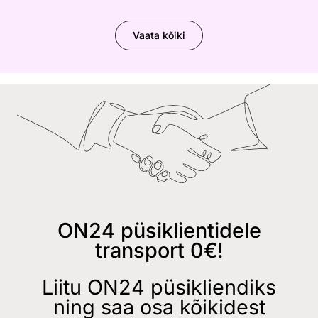
Vaata kõiki
ON24 püsiklientidele
transport 0€!
Liitu ON24 püsikliendiks
ning saa osa kõikidest