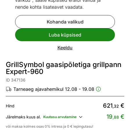
valikud", saate küpsised eraldi valida ja
nende kohta lisateavet vaadata.
Kohanda valikud
Go to slide 1
Go to slide 2
Luba küpsised
Mõõtmed
Vaata sarnaseid
Keeldu
Kiire tarne
GrillSymbol gaasipõletiga grillpann
Expert-960
ID 347136
Tarneaeg ajavahemikul 12.08 - 19.08
621
€
Hind
,32
19
€
Järelmaks kuus al.
Kuutasu arvutamine
,88
või maksa kolmes osas 0% intress ja 0 € lepingutasu!