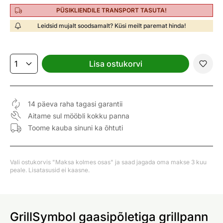
PÜSIKLIENDILE TRANSPORT TASUTA!
Leidsid mujalt soodsamalt? Küsi meilt paremat hinda!
Lisa ostukorvi
14 päeva raha tagasi garantii
Aitame sul mööbli kokku panna
Toome kauba sinuni ka õhtuti
Vali ostukorvis "Maksa kolmes osas" ja saad jagada oma makse 3 kuu
peale. Lisatasusid ei kaasne.
GrillSymbol gaasipõletiga grillpann