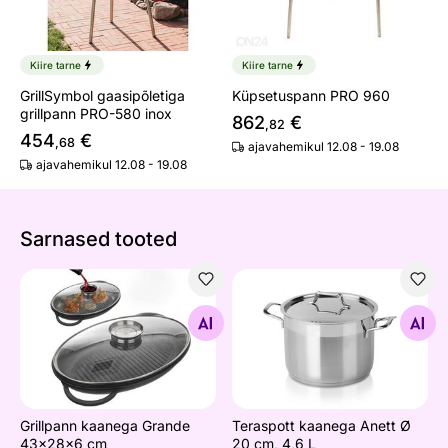
Kiire tarne
Kiire tarne
GrillSymbol gaasipõletiga
Küpsetuspann PRO 960
grillpann PRO-580 inox
862
€
,82
454
€
,68
ajavahemikul 12.08 - 19.08
ajavahemikul 12.08 - 19.08
Sarnased tooted
Grillpann kaanega Grande 43x28x6 cm
Teraspott kaanega Anett Ø 2
Otsi sarnaseid
Otsi sarnaseid
Grillpann kaanega Grande
Teraspott kaanega Anett Ø
43x28x6 cm
20 cm, 4,6 L