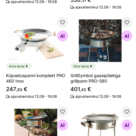
,31
ajavahemikul 12.08 - 19.08
ajavahemikul 12.08 - 19.08
Küpsetuspanni komplekt PRO 460 Inox
GrillSymbol gaasipõletiga g
Otsi sarnaseid
Otsi sarnaseid
Kiire tarne
Kiire tarne
Küpsetuspanni komplekt PRO
GrillSymbol gaasipõletiga
460 Inox
grillpann PRO-580
247
€
401
€
,83
,43
ajavahemikul 12.08 - 19.08
ajavahemikul 12.08 - 19.08
GrillSymbol gaasipõletiga grillpann PRO-580 inox
Küpsetuspann PRO 960
Otsi sarnaseid
Otsi sarnaseid