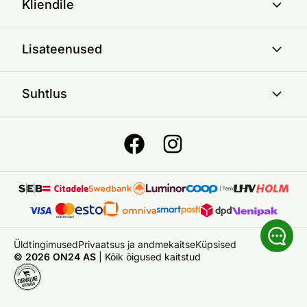
Kliendile
Lisateenused
Suhtlus
Üldtingimused
Privaatsus ja andmekaitse
Küpsised
© 2026 ON24 AS
|
Kõik õigused kaitstud