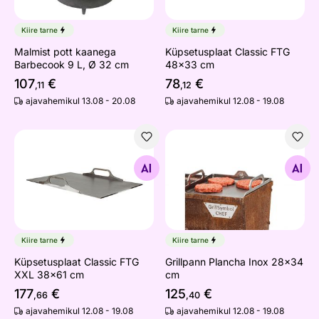
Kiire tarne
Kiire tarne
Malmist pott kaanega
Küpsetusplaat Classic FTG
Barbecook 9 L, Ø 32 cm
48x33 cm
107
€
78
€
,11
,12
ajavahemikul 13.08 - 20.08
ajavahemikul 12.08 - 19.08
Küpsetusplaat Classic FTG XXL 38x61 cm
Grillpann Plancha Inox 28x
Otsi sarnaseid
Otsi sarnaseid
Kiire tarne
Kiire tarne
Küpsetusplaat Classic FTG
Grillpann Plancha Inox 28x34
XXL 38x61 cm
cm
177
€
125
€
,66
,40
ajavahemikul 12.08 - 19.08
ajavahemikul 12.08 - 19.08