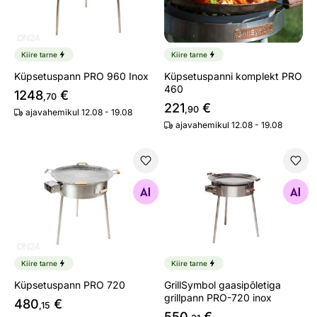
Kiire tarne
Kiire tarne
Küpsetuspann PRO 960 Inox
Küpsetuspanni komplekt PRO
460
1248
€
,70
221
€
,90
ajavahemikul 12.08 - 19.08
ajavahemikul 12.08 - 19.08
Küpsetuspann PRO 720
GrillSymbol gaasipõletiga g
Otsi sarnaseid
Otsi sarnaseid
Kiire tarne
Kiire tarne
Küpsetuspann PRO 720
GrillSymbol gaasipõletiga
grillpann PRO-720 inox
480
€
,15
550
€