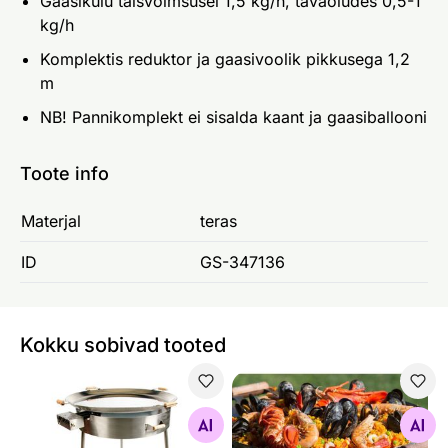
Gaasikulu täisvõimsusel 1,5 kg/h, tavaoludes 0,5-1
kg/h
Komplektis reduktor ja gaasivoolik pikkusega 1,2
m
NB! Pannikomplekt ei sisalda kaant ja gaasiballooni
Toote info
Materjal
teras
ID
GS-347136
Kokku sobivad tooted
Küpsetuspann PRO 960 Inox
Küpsetuspanni komplekt PR
Otsi sarnaseid
Otsi sarnaseid