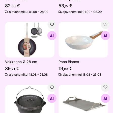
82
€
53
€
,68
,15
ajavahemikul 01.09 - 08.09
ajavahemikul 01.09 - 08.09
Vokkpann Ø 28 cm
Pann Bianco
Otsi sarnaseid
Otsi sarnaseid
Vokkpann Ø 28 cm
Pann Bianco
39
€
19
€
,21
,83
ajavahemikul 18.08 - 25.08
ajavahemikul 18.08 - 25.08
Malmist pott kaanega Barbecook 9 L, Ø 32 cm
Küpsetusplaat Classic FTG
Otsi sarnaseid
Otsi sarnaseid