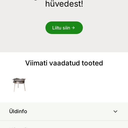
hüvedest!
Liitu siin
Viimati vaadatud tooted
Üldinfo