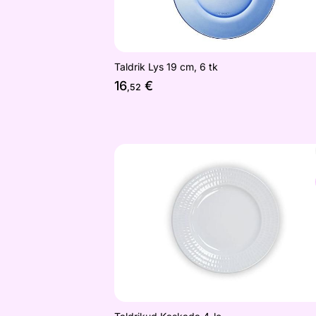
Taldrik Lys 19 cm, 6 tk
16
€
,52
Taldrikud Kaskada 4-le
Otsi sarnaseid