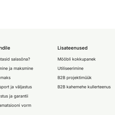
ndile
Lisateenused
tasid salasõna?
Mööbli kokkupanek
imine ja maksmine
Utiliseerimine
lmaks
B2B projektimüük
sport ja väljastus
B2B kahemehe kullerteenus
stus ja garantii
amatsiooni vorm