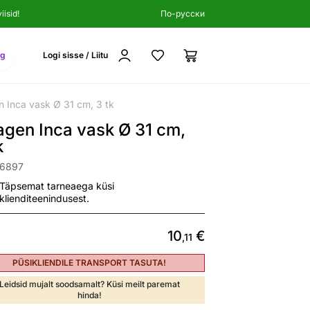
isid!
По-русски
ng
Logi sisse / Liitu
 Inca vask Ø 31 cm, 3 tk
gen Inca vask Ø 31 cm,
k
46897
Täpsemat tarneaega küsi
klienditeenindusest.
10
€
,11
PÜSIKLIENDILE TRANSPORT TASUTA!
Leidsid mujalt soodsamalt? Küsi meilt paremat
hinda!