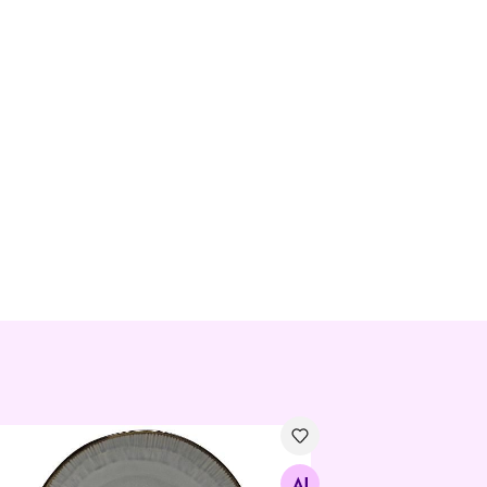
drik Ø 27 cm, 6 tk
Otsi sarnaseid