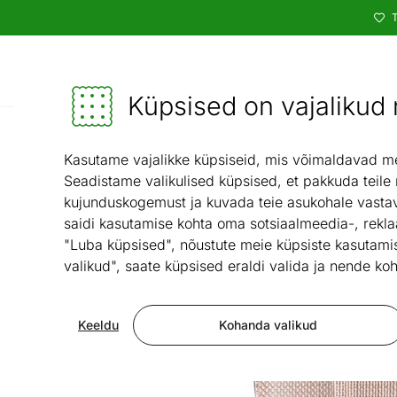
T
Kataloog
Mööbel ja sisustus - ON24
Küpsised on vajalikud n
Köök ja söögituba
Köögi
/
Kasutame vajalikke küpsiseid, mis võimaldavad meie
Seadistame valikulised küpsised, et pakkuda teile
kujunduskogemust ja kuvada teie asukohale vastav
saidi kasutamise kohta oma sotsiaalmeedia-, rekla
"Luba küpsised", nõustute meie küpsiste kasutamis
valikud", saate küpsised eraldi valida ja nende koh
Keeldu
Kohanda valikud