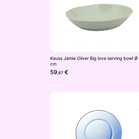
Kauss Jamie Oliver Big love serving bowl Ø
cm
59
€
,67
Taldrik Lys 19 cm, 6 tk
Otsi sarnaseid