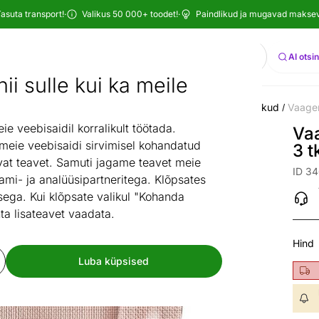
asuta transport!
·
Valikus 50 000+ toodet!
·
Paindlikud ja mugavad maksevi
Otsi
AI otsi
ii sulle kui ka meile
nõud ja köögitarvikud
Lauanõud
Taldrikud
Praetaldrikud
Vaagen
/
/
/
/
 veebisaidil korralikult töötada.
Vaa
 meie veebisaidi sirvimisel kohandatud
3 t
at teavet. Samuti jagame teavet meie
ID 3
ami- ja analüüsipartneritega. Klõpsates
ega. Kui klõpsate valikul "Kohanda
ta lisateavet vaadata.
Hind
Luba küpsised