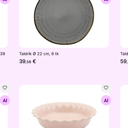
 39
Taldrik Ø 22 cm, 6 tk
Tald
39
€
59
,58
Koogivorm Jamie Oliver Big love proper pie dish
Tal
Otsi sarnaseid