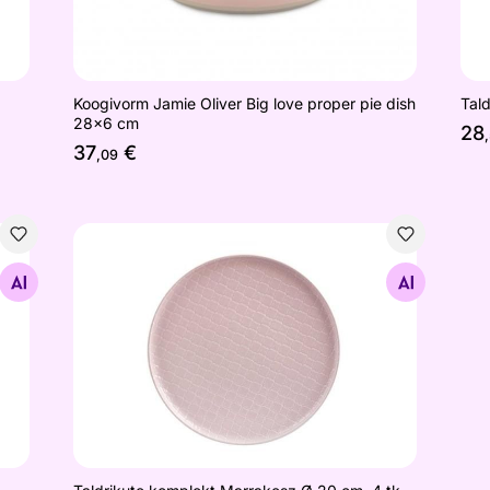
Koogivorm Jamie Oliver Big love proper pie dish
Tal
28x6 cm
28
37
€
,09
Taldrikute komplekt Marrakesz Ø 20 cm, 4 tk, roo
Otsi sarnaseid