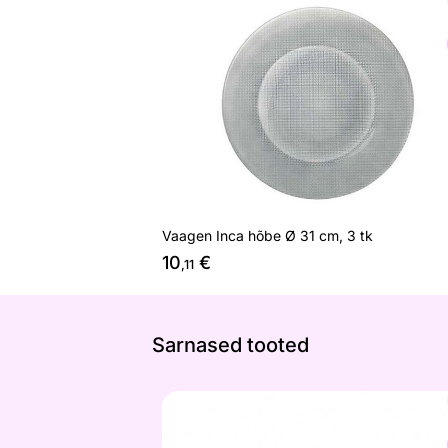
Vaagen Inca hõbe Ø 31 cm, 3 tk
Otsi sarnaseid
Vaagen Inca hõbe Ø 31 cm, 3 tk
10
€
,11
Sarnased tooted
Kauss Jamie Oliver Big love serving 
Otsi sarnaseid