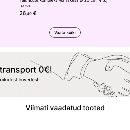
Taldrikute komplekt Marrakesz Ø 20 cm, 4 tk,
roosa
26
€
,40
Vaata kõiki
transport 0€!
kõikidest hüvedest!
Viimati vaadatud tooted