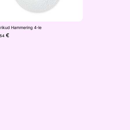
drikud Hammering 4-le
€
,54
sa