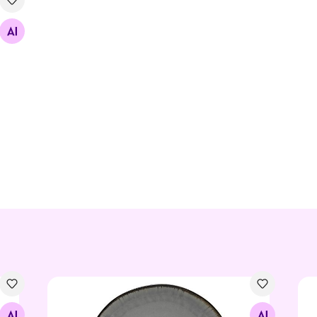
bowl Ø 39 cm
Taldrik Ø 22 cm, 6 tk
Tal
Otsi sarnaseid