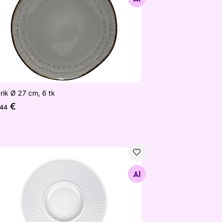
rik Ø 27 cm, 6 tk
€
,44
 28x6 cm
drikud Hammering 4-le
Otsi sarnaseid