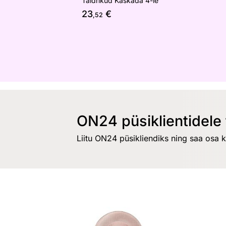
Taldrikud Kaskada 4-le
23
€
,52
ON24 püsiklientidele 
Liitu ON24 püsikliendiks ning saa osa 