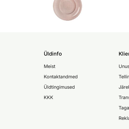
Üldinfo
Klie
Meist
Unus
Kontaktandmed
Tell
Üldtingimused
Järe
KKK
Tran
Taga
Rekl