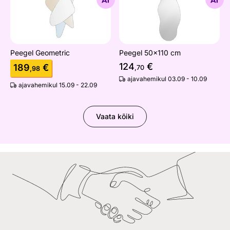
Otsi sarnaseid
Otsi sarnaseid
Peegel Geometric
Peegel 50x110 cm
124
€
189
€
,70
,98
ajavahemikul 03.09 - 10.09
ajavahemikul 15.09 - 22.09
Vaata kõiki