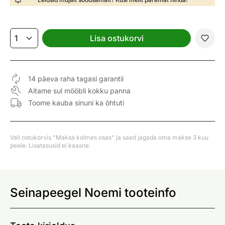
Lisa ostukorvi
14 päeva raha tagasi garantii
Aitame sul mööbli kokku panna
Toome kauba sinuni ka õhtuti
Vali ostukorvis "Maksa kolmes osas" ja saad jagada oma makse 3 kuu
peale. Lisatasusid ei kaasne.
Seinapeegel Noemi tooteinfo