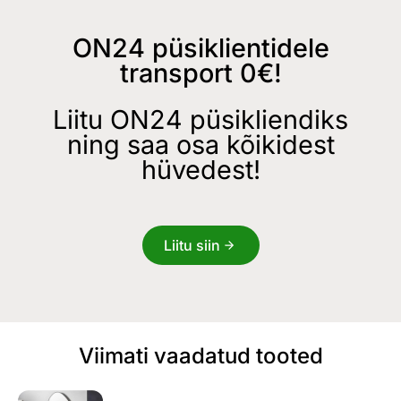
ON24 püsiklientidele
transport 0€!
Liitu ON24 püsikliendiks
ning saa osa kõikidest
hüvedest!
Liitu siin
Viimati vaadatud tooted