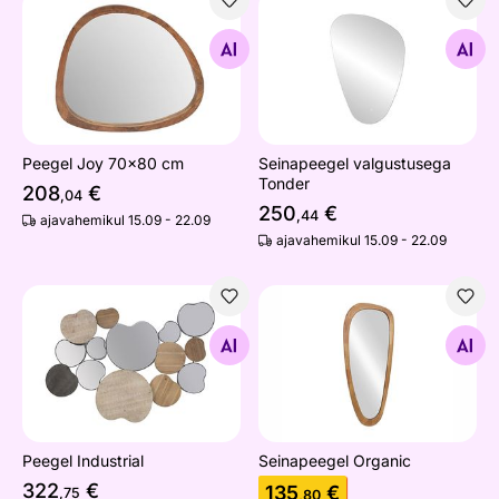
Peegel Joy 70x80 cm
Seinapeegel valgustusega T
Otsi sarnaseid
Otsi sarnaseid
Peegel Joy 70x80 cm
Seinapeegel valgustusega
Tonder
208
€
,04
250
€
,44
ajavahemikul 15.09 - 22.09
ajavahemikul 15.09 - 22.09
Peegel Industrial
Seinapeegel Organic
Otsi sarnaseid
Otsi sarnaseid
Peegel Industrial
Seinapeegel Organic
322
€
135
€
,75
,80