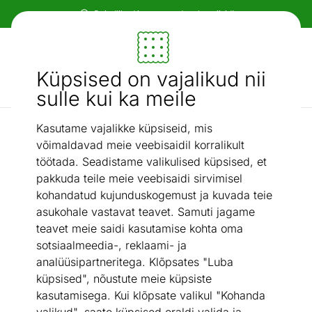
Paindlikud ja mugavad makseviisid!
Mööbel ja sisustus - ON24
Küpsised on vajalikud nii
Otsi...
AI otsing
sulle kui ka meile
Kasutame vajalikke küpsiseid, mis
Valgustid ja sisustuskaubad
Seinapeegel Noemi
/
võimaldavad meie veebisaidil korralikult
töötada. Seadistame valikulised küpsised, et
pakkuda teile meie veebisaidi sirvimisel
kohandatud kujunduskogemust ja kuvada teie
asukohale vastavat teavet. Samuti jagame
teavet meie saidi kasutamise kohta oma
sotsiaalmeedia-, reklaami- ja
analüüsipartneritega. Klõpsates "Luba
küpsised", nõustute meie küpsiste
kasutamisega. Kui klõpsate valikul "Kohanda