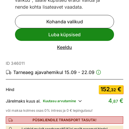
valikud", saate küpsised eraldi valida ja
nende kohta lisateavet vaadata.
Kohanda valikud
Go to slide 1
Go to slide 2
Go to slide 3
Go to slide 4
Go to slide 5
Go to slide 6
Go to slide 7
Luba küpsised
Mõõtmed
Vaata sarnaseid
Keeldu
Seinapeegel Noemi
ID 346011
Tarneaeg ajavahemikul 15.09 - 22.09
152
€
Hind
,32
4
€
Järelmaks kuus al.
Kuutasu arvutamine
,87
või maksa kolmes osas 0% intress ja 0 € lepingutasu!
PÜSIKLIENDILE TRANSPORT TASUTA!
Leidsid mujalt soodsamalt? Küsi meilt paremat hinda!