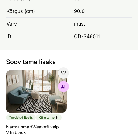
Kõrgus (cm)
90.0
Värv
must
ID
CD-346011
Soovitame lisaks
Narma smartWeave® vaip Viki black
Otsi sarnaseid
Toodetud Eestis
Kiire tarne
Narma smartWeave® vaip
Viki black