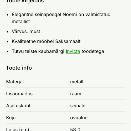
Toote kirjeldus
Elegantne seinapeegel Noemi on valmistatud
metallist
Värvus: must
Kvaliteetne mööbel Saksamaalt
Tutvu teiste kaubamärgi
Invicta
toodetega
Toote info
Materjal
metall
Lisaomadus
raam
Asetuskoht
seinale
Kuju
ovaalne
Laius (cm)
53.0