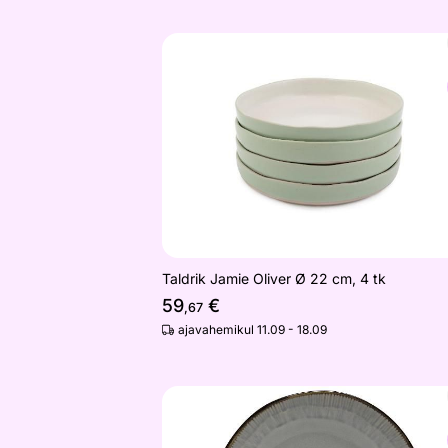
Taldrik Jamie Oliver Ø 22 cm, 4 tk
Otsi sarnaseid
Taldrik Jamie Oliver Ø 22 cm, 4 tk
59
€
,67
ajavahemikul 11.09 - 18.09
Taldrik Ø 27 cm, 6 tk
Otsi sarnaseid