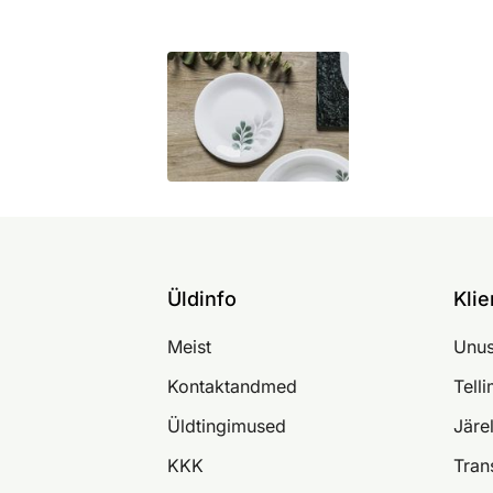
Üldinfo
Klie
Meist
Unus
Kontaktandmed
Tell
Üldtingimused
Järe
KKK
Tran