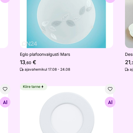
Eglo plafoonvalgusti Mars
Dess
13
€
21
,60
,
ajavahemikul 17.08 - 24.08
a
Kiire tarne
Süvistatav valgusti Fueva 5
Otsi sarnaseid