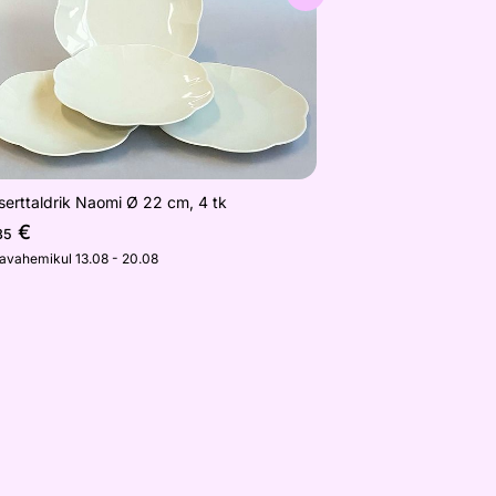
erttaldrik Naomi Ø 22 cm, 4 tk
€
35
javahemikul 13.08 - 20.08