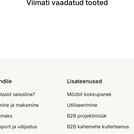
Viimati vaadatud tooted
ndile
Lisateenused
tasid salasõna?
Mööbli kokkupanek
imine ja maksmine
Utiliseerimine
lmaks
B2B projektimüük
sport ja väljastus
B2B kahemehe kullerteenus