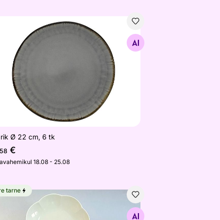
drik Ø 22 cm, 6 tk
Otsi sarnaseid
rik Ø 22 cm, 6 tk
€
,58
javahemikul 18.08 - 25.08
re tarne
serttaldrik Naomi Ø 22 cm, 4 tk
Otsi sarnaseid