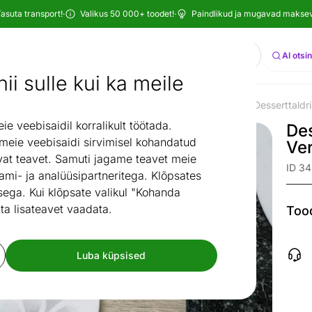
asuta transport!
·
Valikus 50 000+ toodet!
·
Paindlikud ja mugavad maksevi
Otsi
AI otsi
ii sulle kui ka meile
a köögitarvikud
Lauanõud
Taldrikud
Koogitaldrikud
Desserttaldr
/
/
/
/
 veebisaidil korralikult töötada.
Des
 meie veebisaidi sirvimisel kohandatud
Ver
at teavet. Samuti jagame teavet meie
ID 3
ami- ja analüüsipartneritega. Klõpsates
ega. Kui klõpsate valikul "Kohanda
ta lisateavet vaadata.
Tood
Luba küpsised