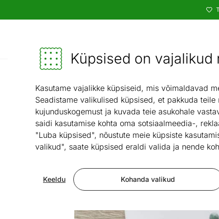
T
Kataloog
Mööbel ja sisustus - ON24
Küpsised on vajalikud n
Köök ja söögituba
Kööginõud j
/
Kasutame vajalikke küpsiseid, mis võimaldavad meie
Seadistame valikulised küpsised, et pakkuda teile
kujunduskogemust ja kuvada teie asukohale vastav
saidi kasutamise kohta oma sotsiaalmeedia-, rekla
"Luba küpsised", nõustute meie küpsiste kasutamis
valikud", saate küpsised eraldi valida ja nende koh
Keeldu
Kohanda valikud