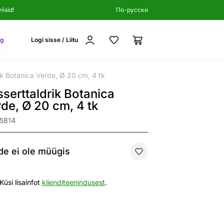
isid!
По-русски
ng
Logi sisse / Liitu
ik Botanica Verde, Ø 20 cm, 4 tk
serttaldrik Botanica
de, Ø 20 cm, 4 tk
45814
e ei ole müügis
Küsi lisainfot
klienditeenindusest
.