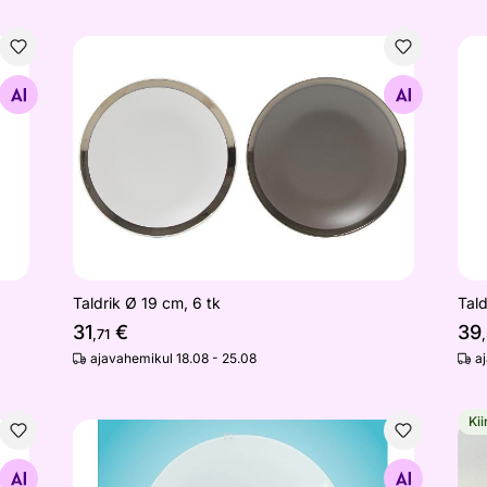
Taldrik Ø 19 cm, 6 tk
Tal
Otsi sarnaseid
Taldrik Ø 19 cm, 6 tk
Tald
31
€
39
,71
ajavahemikul 18.08 - 25.08
a
Kii
Eglo plafoonvalgusti Mars
Des
Otsi sarnaseid