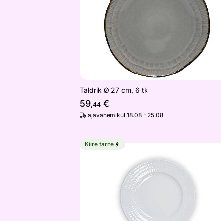
Taldrik Ø 27 cm, 6 tk
59
€
,44
ajavahemikul 18.08 - 25.08
Kiire tarne
Taldrikud Kaskada 4-le
Otsi sarnaseid