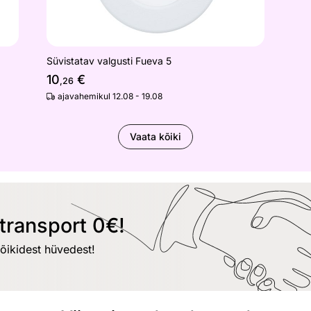
Süvistatav valgusti Fueva 5
10
€
,26
ajavahemikul 12.08 - 19.08
Vaata kõiki
transport 0€!
kõikidest hüvedest!