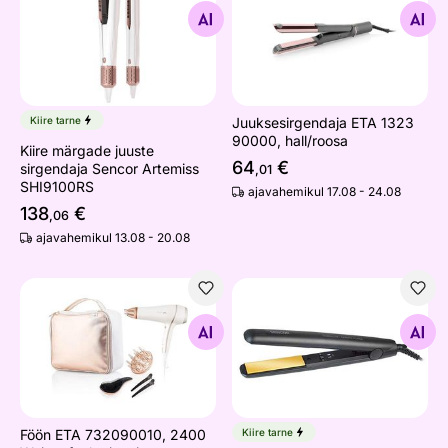
Otsi sarnaseid
Otsi sarnaseid
Kiire tarne
Juuksesirgendaja ETA 1323
90000, hall/roosa
Kiire märgade juuste
64
€
sirgendaja Sencor Artemiss
,01
SHI9100RS
ajavahemikul 17.08 - 24.08
138
€
,06
ajavahemikul 13.08 - 20.08
Föön ETA 732090010, 2400 W, ioonfunktsiooniga, valge
Juuksesirgendaja Sencor S
Otsi sarnaseid
Otsi sarnaseid
Föön ETA 732090010, 2400
Kiire tarne