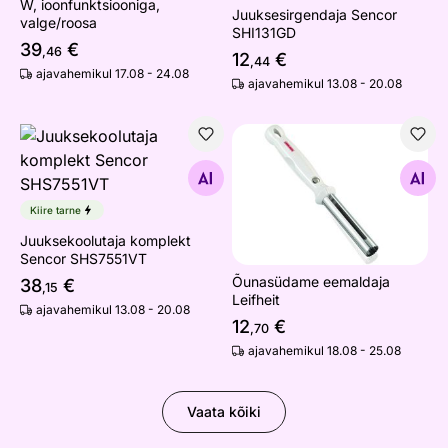
W, ioonfunktsiooniga,
Juuksesirgendaja Sencor
valge/roosa
SHI131GD
39
€
,46
12
€
,44
ajavahemikul 17.08 - 24.08
ajavahemikul 13.08 - 20.08
Juuksekoolutaja komplekt Sencor SHS7551VT
Õunasüdame eemaldaja Leifh
Otsi sarnaseid
Otsi sarnaseid
Kiire tarne
Juuksekoolutaja komplekt
Sencor SHS7551VT
Õunasüdame eemaldaja
38
€
,15
Leifheit
ajavahemikul 13.08 - 20.08
12
€
,70
ajavahemikul 18.08 - 25.08
Vaata kõiki