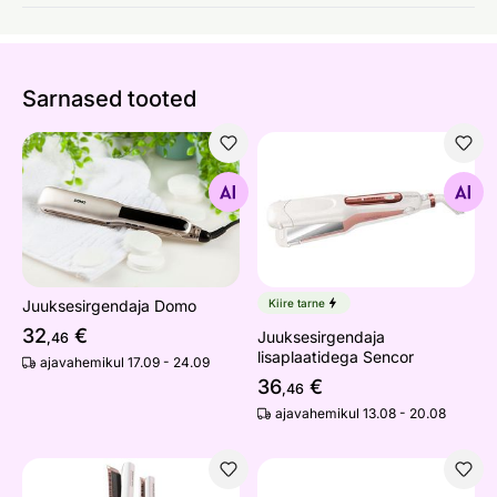
Sarnased tooted
Juuksesirgendaja Domo
Juuksesirgendaja lisaplaati
Otsi sarnaseid
Otsi sarnaseid
Juuksesirgendaja Domo
Kiire tarne
32
€
Juuksesirgendaja
,46
lisaplaatidega Sencor
ajavahemikul 17.09 - 24.09
36
€
,46
ajavahemikul 13.08 - 20.08
Kiire märgade juuste sirgendaja Sencor Artemiss SHI91
Juuksesirgendaja ETA 1323 