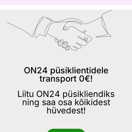
ON24 püsiklientidele
transport 0€!
Liitu ON24 püsikliendiks
ning saa osa kõikidest
hüvedest!