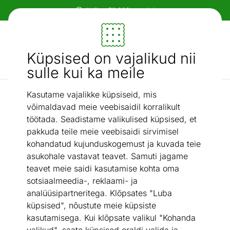
Mööbel ja sisustus - ON24
Küpsised on vajalikud nii
Otsi...
AI otsing
sulle kui ka meile
Kasutame vajalikke küpsiseid, mis
Lokitangid
Lokitangid Babyliss, kvarts-keraamiline kate, 32 mm
/
võimaldavad meie veebisaidil korralikult
töötada. Seadistame valikulised küpsised, et
pakkuda teile meie veebisaidi sirvimisel
kohandatud kujunduskogemust ja kuvada teie
asukohale vastavat teavet. Samuti jagame
teavet meie saidi kasutamise kohta oma
sotsiaalmeedia-, reklaami- ja
analüüsipartneritega. Klõpsates "Luba
küpsised", nõustute meie küpsiste
kasutamisega. Kui klõpsate valikul "Kohanda