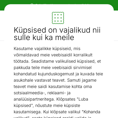
Paindlikud ja mugavad makseviisid!
Mööbel ja sisustus - ON24
Küpsised on vajalikud nii
Otsi...
AI otsing
sulle kui ka meile
Kasutame vajalikke küpsiseid, mis
Seinale
Tammepuidust TV-alus / seinakapp Delf, valge õli
/
võimaldavad meie veebisaidil korralikult
töötada. Seadistame valikulised küpsised, et
pakkuda teile meie veebisaidi sirvimisel
kohandatud kujunduskogemust ja kuvada teie
asukohale vastavat teavet. Samuti jagame
teavet meie saidi kasutamise kohta oma
sotsiaalmeedia-, reklaami- ja
analüüsipartneritega. Klõpsates "Luba
küpsised", nõustute meie küpsiste
kasutamisega. Kui klõpsate valikul "Kohanda