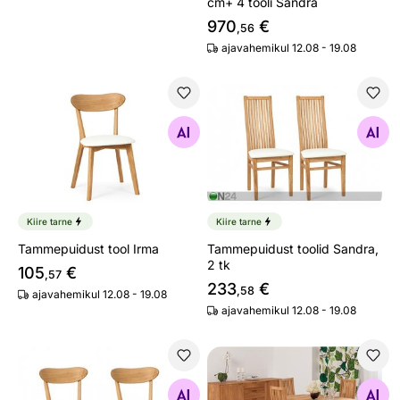
cm+ 4 tooli Sandra
970
€
,56
ajavahemikul 12.08 - 19.08
Tammepuidust tool Irma
Tammepuidust toolid Sandra,
Otsi sarnaseid
Otsi sarnaseid
Kiire tarne
Kiire tarne
Tammepuidust tool Irma
Tammepuidust toolid Sandra,
2 tk
105
€
,57
233
€
,58
ajavahemikul 12.08 - 19.08
ajavahemikul 12.08 - 19.08
Tammepuidust toolid Irma, 2 tk
Tammepuust pikendatav söö
Otsi sarnaseid
Otsi sarnaseid