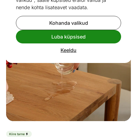
valikud", saate küpsised eraldi valida ja
nende kohta lisateavet vaadata.
Kohanda valikud
Go to slide 1
Go to slide 2
Go to slide 3
Go to slide 4
Go to slide 5
Go to slide 6
Luba küpsised
Mõõtmed
Vaata sarnaseid
Keeldu
Kiire tarne