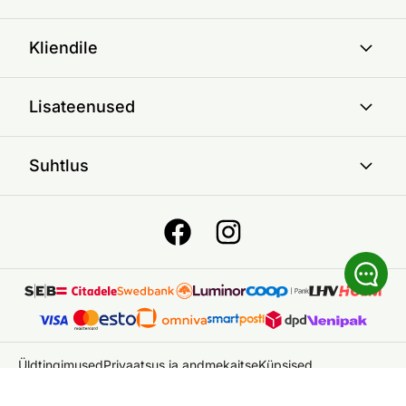
Kliendile
Lisateenused
Suhtlus
Üldtingimused
Privaatsus ja andmekaitse
Küpsised
© 2026 ON24 AS
|
Kõik õigused kaitstud