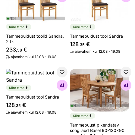
Kiire tarne
Kiire tarne
Tammepuidust toolid Sandra,
Tammepuidust tool Sandra
2 tk
128
€
,35
233
€
,58
ajavahemikul 12.08 - 19.08
ajavahemikul 12.08 - 19.08
Tammepuidust tool Sandra
Tammepuust pikendatav söög
Otsi sarnaseid
Otsi sarnaseid
Kiire tarne
Tammepuidust tool Sandra
128
€
,35
ajavahemikul 12.08 - 19.08
Kiire tarne
Tammepuust pikendatav
söögilaud Basel 90-130x90