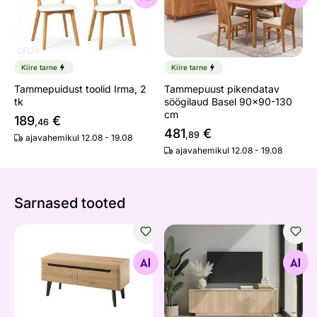
Kiire tarne
Kiire tarne
Tammepuidust toolid Irma, 2
Tammepuust pikendatav
tk
söögilaud Basel 90x90-130
cm
189
€
,46
481
€
,89
ajavahemikul 12.08 - 19.08
ajavahemikul 12.08 - 19.08
Sarnased tooted
Tv-alus Torge
Tv-alus Adriatico 180 cm
Otsi sarnaseid
Otsi sarnaseid