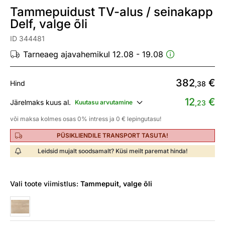
Tammepuidust TV-alus / seinakapp
Delf, valge õli
ID 344481
Tarneaeg ajavahemikul 12.08 - 19.08
382
€
Hind
,38
12
€
Järelmaks kuus al.
Kuutasu arvutamine
,23
või maksa kolmes osas 0% intress ja 0 € lepingutasu!
PÜSIKLIENDILE TRANSPORT TASUTA!
Leidsid mujalt soodsamalt? Küsi meilt paremat hinda!
Vali
toote viimistlus:
Tammepuit, valge õli