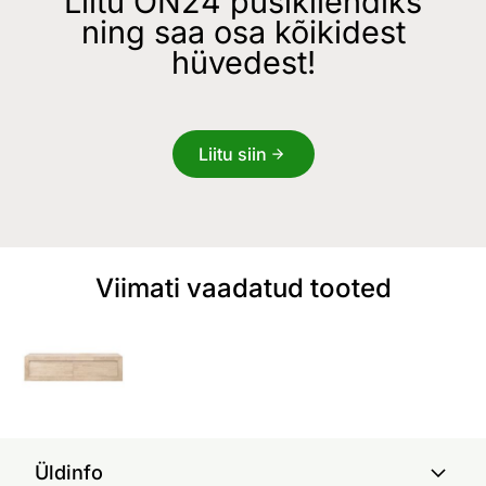
Liitu ON24 püsikliendiks
ning saa osa kõikidest
hüvedest!
Liitu siin
Viimati vaadatud tooted
Üldinfo