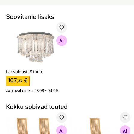
Soovitame lisaks
Laevalgusti Sitano
Otsi sarnaseid
Laevalgusti Sitano
107
€
,37
ajavahemikul 28.08 - 04.09
Kokku sobivad tooted
Tammepuidust toolid Sandra, 2 tk
Tammepuidust tool Sandra
Otsi sarnaseid
Otsi sarnaseid