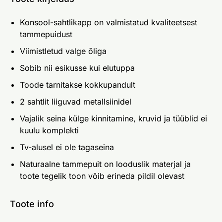
Konsool-sahtlikapp on valmistatud kvaliteetsest
tammepuidust
Viimistletud valge õliga
Sobib nii esikusse kui elutuppa
Toode tarnitakse kokkupandult
2 sahtlit liiguvad metallsiinidel
Vajalik seina külge kinnitamine, kruvid ja tüüblid ei
kuulu komplekti
Tv-alusel ei ole tagaseina
Naturaalne tammepuit on looduslik materjal ja
toote tegelik toon võib erineda pildil olevast
Toote info