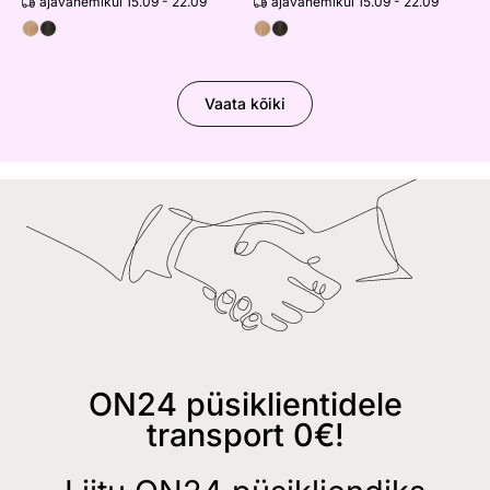
ajavahemikul 15.09 - 22.09
ajavahemikul 15.09 - 22.09
Vaata kõiki
ON24 püsiklientidele
transport 0€!