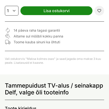
Lisa ostukorvi
14 päeva raha tagasi garantii
Aitame sul mööbli kokku panna
Toome kauba sinuni ka õhtuti
Vali ostukorvis "Maksa kolmes osas" ja saad jagada oma makse 3 kuu
peale. Lisatasusid ei kaasne.
Tammepuidust TV-alus / seinakapp
Delf, valge õli tooteinfo
Toote kirjeldus