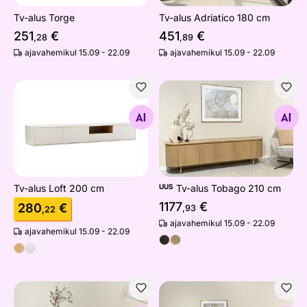
Tv-alus Torge
Tv-alus Adriatico 180 cm
251
€
451
€
,28
,89
ajavahemikul 15.09 - 22.09
ajavahemikul 15.09 - 22.09
Tv-alus Loft 200 cm
Tv-alus Tobago 210 cm
Otsi sarnaseid
Otsi sarnaseid
Tv-alus Loft 200 cm
UUS
Tv-alus Tobago 210 cm
1177
€
280
€
,93
,22
ajavahemikul 15.09 - 22.09
ajavahemikul 15.09 - 22.09
Tv-alus Novero 140 cm
Tv-alus Novero 180 cm