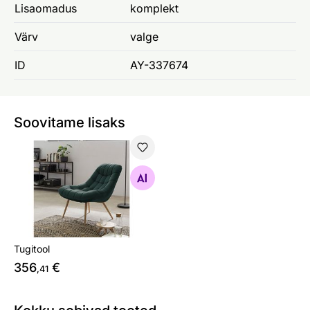
Lisaomadus
komplekt
Värv
valge
ID
AY-337674
Soovitame lisaks
Tugitool
Otsi sarnaseid
Tugitool
356
€
,41