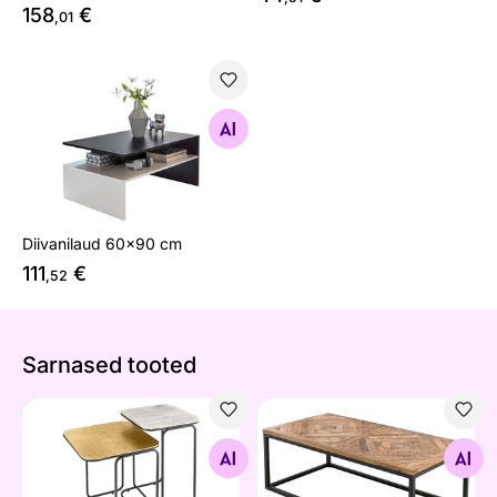
158
€
,01
Diivanilaud 60x90 cm
Otsi sarnaseid
Diivanilaud 60x90 cm
111
€
,52
Sarnased tooted
Diivanilaudade komplekt Abstract
Diivanilaud Infinity
Otsi sarnaseid
Otsi sarnaseid