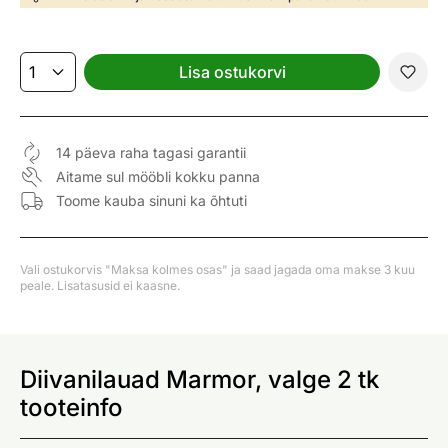
Lisa ostukorvi
14 päeva raha tagasi garantii
Aitame sul mööbli kokku panna
Toome kauba sinuni ka õhtuti
Vali ostukorvis "Maksa kolmes osas" ja saad jagada oma makse 3 kuu
peale. Lisatasusid ei kaasne.
Diivanilauad Marmor, valge 2 tk
tooteinfo