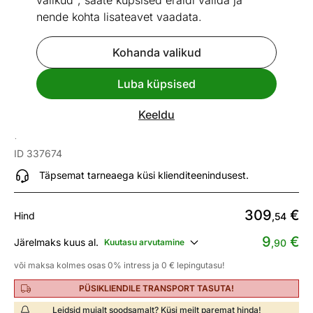
valikud", saate küpsised eraldi valida ja
nende kohta lisateavet vaadata.
Kohanda valikud
Go to slide 1
Go to slide 2
Go to slide 3
Go to slide 4
Luba küpsised
Mõõtmed
Vaata sarnaseid
Keeldu
Diivanilauad Marmor, valge 2 tk
ID 337674
Täpsemat tarneaega küsi klienditeenindusest.
309
€
Hind
,54
9
€
Järelmaks kuus al.
Kuutasu arvutamine
,90
või maksa kolmes osas 0% intress ja 0 € lepingutasu!
PÜSIKLIENDILE TRANSPORT TASUTA!
Leidsid mujalt soodsamalt? Küsi meilt paremat hinda!