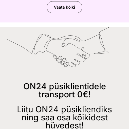
Vaata kõiki
ON24 püsiklientidele
transport 0€!
Liitu ON24 püsikliendiks
ning saa osa kõikidest
hüvedest!