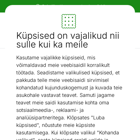
Paindlikud ja mugavad makseviisid!
Mööbel ja sisustus - ON24
Küpsised on vajalikud nii
Otsi...
AI otsing
sulle kui ka meile
Kasutame vajalikke küpsiseid, mis
Komplektid
Diivanilauad Marmor, valge 2 tk
/
võimaldavad meie veebisaidil korralikult
töötada. Seadistame valikulised küpsised, et
pakkuda teile meie veebisaidi sirvimisel
kohandatud kujunduskogemust ja kuvada teie
asukohale vastavat teavet. Samuti jagame
teavet meie saidi kasutamise kohta oma
sotsiaalmeedia-, reklaami- ja
analüüsipartneritega. Klõpsates "Luba
küpsised", nõustute meie küpsiste
kasutamisega. Kui klõpsate valikul "Kohanda