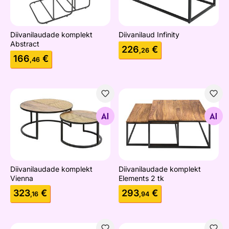
Diivanilaudade komplekt
Diivanilaud Infinity
Abstract
226
€
,26
166
€
,46
Diivanilaudade komplekt Vienna
Diivanilaudade komplekt Ele
Otsi sarnaseid
Otsi sarnaseid
Diivanilaudade komplekt
Diivanilaudade komplekt
Vienna
Elements 2 tk
323
€
293
€
,16
,94