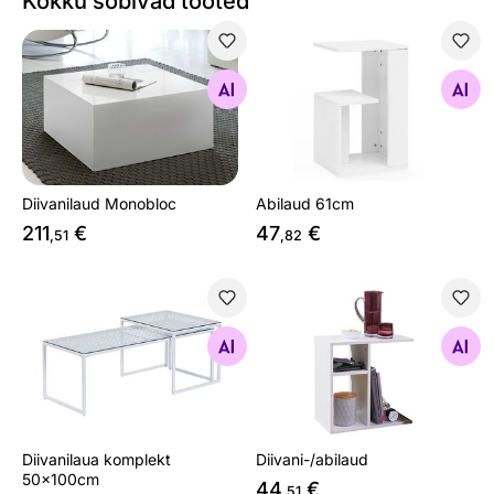
Kokku sobivad tooted
Diivanilaud Monobloc
Abilaud 61cm
Otsi sarnaseid
Otsi sarnaseid
Diivanilaud Monobloc
Abilaud 61cm
211
€
47
€
,51
,82
Diivanilaua komplekt 50x100cm
Diivani-/abilaud
Otsi sarnaseid
Otsi sarnaseid
Diivanilaua komplekt
Diivani-/abilaud
50x100cm
44
€
,51