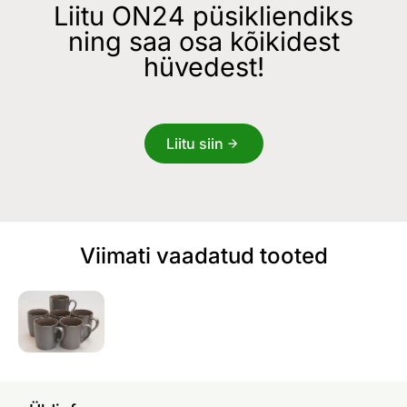
Liitu ON24 püsikliendiks
ning saa osa kõikidest
hüvedest!
Liitu siin
Viimati vaadatud tooted