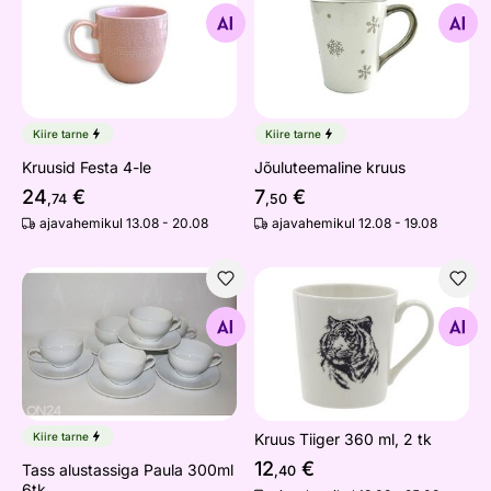
Otsi sarnaseid
Otsi sarnaseid
Kiire tarne
Kiire tarne
Kruusid Festa 4-le
Jõuluteemaline kruus
24
€
7
€
,74
,50
ajavahemikul 13.08 - 20.08
ajavahemikul 12.08 - 19.08
Tass alustassiga Paula 300ml 6tk
Kruus Tiiger 360 ml, 2 tk
Otsi sarnaseid
Otsi sarnaseid
Kiire tarne
Kruus Tiiger 360 ml, 2 tk
12
€
Tass alustassiga Paula 300ml
,40
6tk