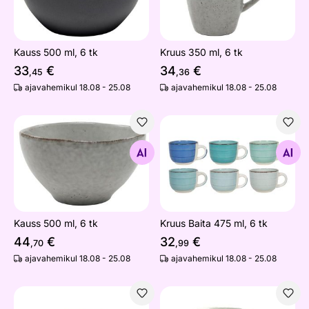
Kauss 500 ml, 6 tk
Kruus 350 ml, 6 tk
33
€
34
€
,45
,36
ajavahemikul 18.08 - 25.08
ajavahemikul 18.08 - 25.08
Kauss 500 ml, 6 tk
Kruus Baita 475 ml, 6 tk
Otsi sarnaseid
Otsi sarnaseid
Kauss 500 ml, 6 tk
Kruus Baita 475 ml, 6 tk
44
€
32
€
,70
,99
ajavahemikul 18.08 - 25.08
ajavahemikul 18.08 - 25.08
Kruusid Festa 4-le
Jõuluteemaline kruus