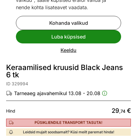
valikud", saate küpsised eraldi valida ja
nende kohta lisateavet vaadata.
Kohanda valikud
Go to slide 1
Go to slide 2
Luba küpsised
Vaata sarnaseid
Keeldu
Kiire tarne
Keraamilised kruusid Black Jeans
6 tk
ID 329994
Tarneaeg ajavahemikul 13.08 - 20.08
29
€
Hind
,74
PÜSIKLIENDILE TRANSPORT TASUTA!
Leidsid mujalt soodsamalt? Küsi meilt paremat hinda!