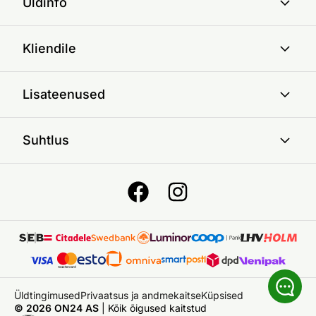
Üldinfo
Kliendile
Lisateenused
Suhtlus
Üldtingimused
Privaatsus ja andmekaitse
Küpsised
© 2026 ON24 AS
|
Kõik õigused kaitstud