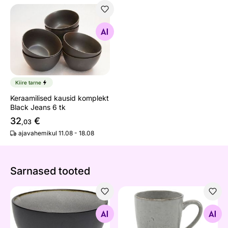
Keraamilised kausid komplekt Black Jeans 6 tk
Otsi sarnaseid
Kiire tarne
Keraamilised kausid komplekt
Black Jeans 6 tk
32
€
,03
ajavahemikul 11.08 - 18.08
Sarnased tooted
Kauss 500 ml, 6 tk
Kruus 350 ml, 6 tk
Otsi sarnaseid
Otsi sarnaseid