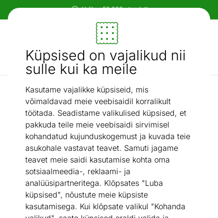
Paindlikud ja mugavad makseviisid!
Mööbel ja sisustus - ON24
Küpsised on vajalikud nii
Otsi...
AI otsing
sulle kui ka meile
Kasutame vajalikke küpsiseid, mis
Tassid ja kruusid
Keraamilised kruusid Black Jeans 6 tk
/
võimaldavad meie veebisaidil korralikult
töötada. Seadistame valikulised küpsised, et
pakkuda teile meie veebisaidi sirvimisel
kohandatud kujunduskogemust ja kuvada teie
asukohale vastavat teavet. Samuti jagame
teavet meie saidi kasutamise kohta oma
sotsiaalmeedia-, reklaami- ja
analüüsipartneritega. Klõpsates "Luba
küpsised", nõustute meie küpsiste
kasutamisega. Kui klõpsate valikul "Kohanda