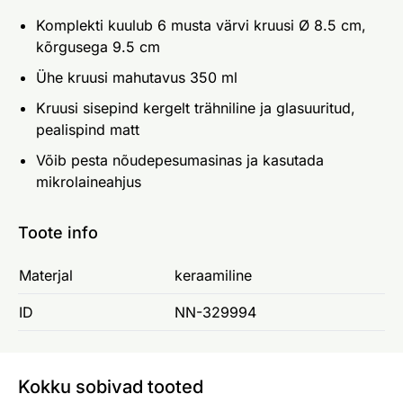
Komplekti kuulub 6 musta värvi kruusi Ø 8.5 cm,
kõrgusega 9.5 cm
Ühe kruusi mahutavus 350 ml
Kruusi sisepind kergelt trähniline ja glasuuritud,
pealispind matt
Võib pesta nõudepesumasinas ja kasutada
mikrolaineahjus
Toote info
Materjal
keraamiline
ID
NN-329994
Kokku sobivad tooted