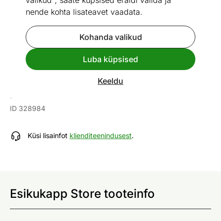
valikud", saate küpsised eraldi valida ja
nende kohta lisateavet vaadata.
Kohanda valikud
Go to slide 1
Go to slide 2
Go to slide 3
Go to slide 4
Go to slide 5
Go to slide 6
Luba küpsised
Mõõtmed
Vaata sarnaseid
Keeldu
Esikukapp Store
ID 328984
Küsi lisainfot
klienditeenindusest
.
Esikukapp Store tooteinfo