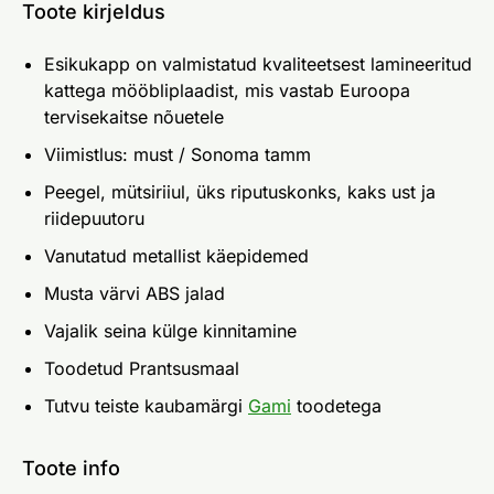
Toote kirjeldus
Esikukapp on valmistatud kvaliteetsest lamineeritud
kattega mööbliplaadist, mis vastab Euroopa
tervisekaitse nõuetele
Viimistlus: must / Sonoma tamm
Peegel, mütsiriiul, üks riputuskonks, kaks ust ja
riidepuutoru
Vanutatud metallist käepidemed
Musta värvi ABS jalad
Vajalik seina külge kinnitamine
Toodetud Prantsusmaal
Tutvu teiste kaubamärgi
Gami
toodetega
Toote info