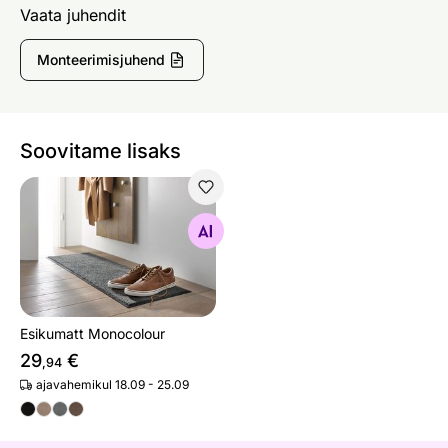
Vaata juhendit
Monteerimisjuhend
Soovitame lisaks
Esikumatt Monocolour
Otsi sarnaseid
Esikumatt Monocolour
29
€
,94
ajavahemikul 18.09 - 25.09