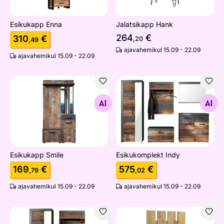
Esikukapp Enna
Jalatsikapp Hank
264
€
310
€
,20
,49
ajavahemikul 15.09 - 22.09
ajavahemikul 15.09 - 22.09
Esikukapp Smile
Esikukomplekt Indy
Otsi sarnaseid
Otsi sarnaseid
Esikukapp Smile
Esikukomplekt Indy
169
€
575
€
,79
,02
ajavahemikul 15.09 - 22.09
ajavahemikul 15.09 - 22.09
Esikukomplekt Indy
Esikunagi Ayson