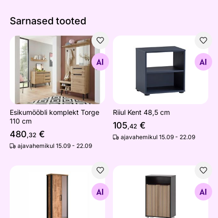
Sarnased tooted
Esikumööbli komplekt Torge 110 cm
Riiul Kent 48,5 cm
Otsi sarnaseid
Otsi sarnaseid
Esikumööbli komplekt Torge
Riiul Kent 48,5 cm
110 cm
105
€
,42
480
€
,32
ajavahemikul 15.09 - 22.09
ajavahemikul 15.09 - 22.09
Esikukapp Enna
Jalatsikapp Hank
Otsi sarnaseid
Otsi sarnaseid