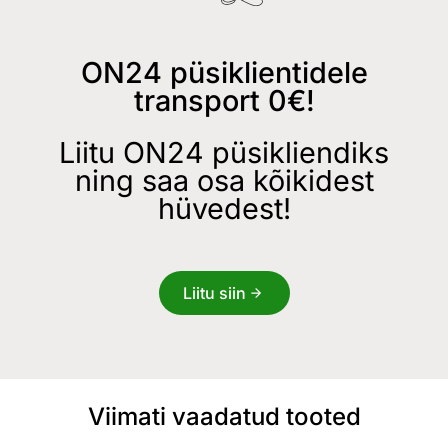
ON24 püsiklientidele
transport 0€!
Liitu ON24 püsikliendiks
ning saa osa kõikidest
hüvedest!
Liitu siin
Viimati vaadatud tooted