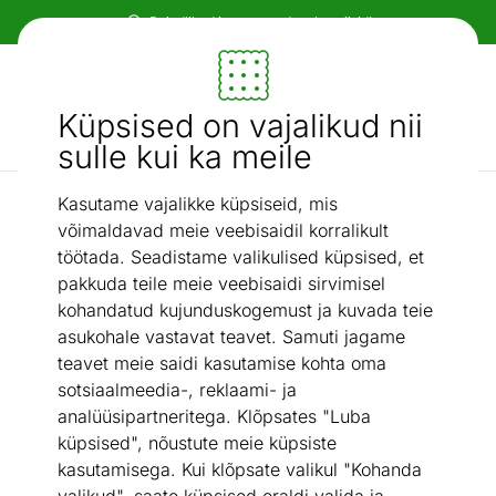
Paindlikud ja mugavad makseviisid!
Mööbel ja sisustus - ON24
Küpsised on vajalikud nii
Otsi...
AI otsing
sulle kui ka meile
Kasutame vajalikke küpsiseid, mis
Esik ja majapidamisruum
Esikukapp Store
/
võimaldavad meie veebisaidil korralikult
töötada. Seadistame valikulised küpsised, et
pakkuda teile meie veebisaidi sirvimisel
kohandatud kujunduskogemust ja kuvada teie
asukohale vastavat teavet. Samuti jagame
teavet meie saidi kasutamise kohta oma
sotsiaalmeedia-, reklaami- ja
analüüsipartneritega. Klõpsates "Luba
küpsised", nõustute meie küpsiste
kasutamisega. Kui klõpsate valikul "Kohanda