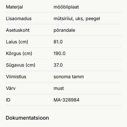
Materjal
mööbliplaat
Lisaomadus
mütsiriiul, uks, peegel
Asetuskoht
põrandale
Laius (cm)
81.0
Kõrgus (cm)
190.0
Sügavus (cm)
37.0
Viimistlus
sonoma tamm
Värv
must
ID
MA-328984
Dokumentatsioon