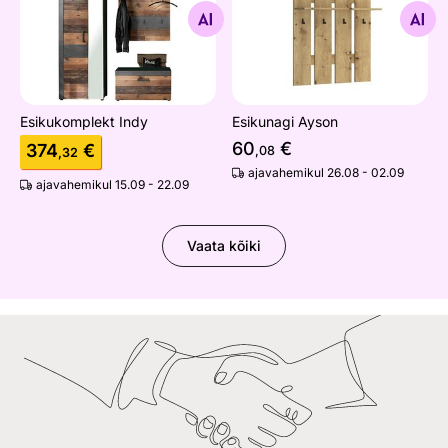
Otsi sarnaseid
Otsi sarnaseid
Esikukomplekt Indy
Esikunagi Ayson
60
€
374
€
,08
,32
ajavahemikul 26.08 - 02.09
ajavahemikul 15.09 - 22.09
Vaata kõiki