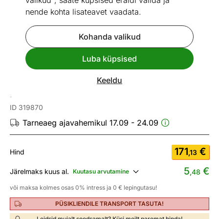
valikud", saate küpsised eraldi valida ja
nende kohta lisateavet vaadata.
Kohanda valikud
Go to slide 1
Go to slide 2
Go to slide 3
Go to slide 4
Go to slide 5
Go to slide 6
Luba küpsised
Mõõtmed
Vaata sarnaseid
Keeldu
Laualamp Leonor
ID 319870
Tarneaeg ajavahemikul 17.09 - 24.09
171
€
Hind
,13
5
€
Järelmaks kuus al.
Kuutasu arvutamine
,48
või maksa kolmes osas 0% intress ja 0 € lepingutasu!
PÜSIKLIENDILE TRANSPORT TASUTA!
Leidsid mujalt soodsamalt? Küsi meilt paremat hinda!