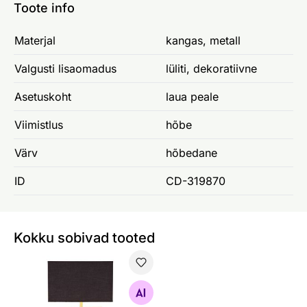
Toote info
Materjal
kangas, metall
Valgusti lisaomadus
lüliti, dekoratiivne
Asetuskoht
laua peale
Viimistlus
hõbe
Värv
hõbedane
ID
CD-319870
Kokku sobivad tooted
Laualamp Leonor
Otsi sarnaseid