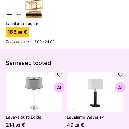
Laualamp Leonor
183
€
,66
ajavahemikul 17.09 - 24.09
Sarnased tooted
Lauavalgusti Egida
Laualamp Waverley
Otsi sarnaseid
Otsi sarnaseid
Lauavalgusti Egida
Laualamp Waverley
214
€
49
€
,93
,28