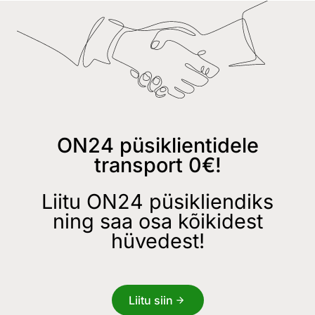
ON24 püsiklientidele
transport 0€!
Liitu ON24 püsikliendiks
ning saa osa kõikidest
hüvedest!
Liitu siin