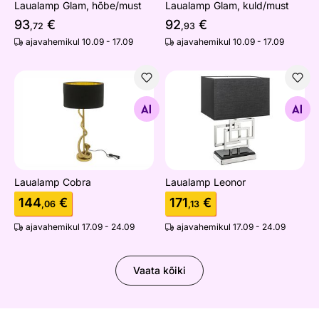
Laualamp Glam, hõbe/must
Laualamp Glam, kuld/must
93
€
92
€
,72
,93
ajavahemikul 10.09 - 17.09
ajavahemikul 10.09 - 17.09
Laualamp Cobra
Laualamp Leonor
Otsi sarnaseid
Otsi sarnaseid
Laualamp Cobra
Laualamp Leonor
144
€
171
€
,06
,13
ajavahemikul 17.09 - 24.09
ajavahemikul 17.09 - 24.09
Vaata kõiki