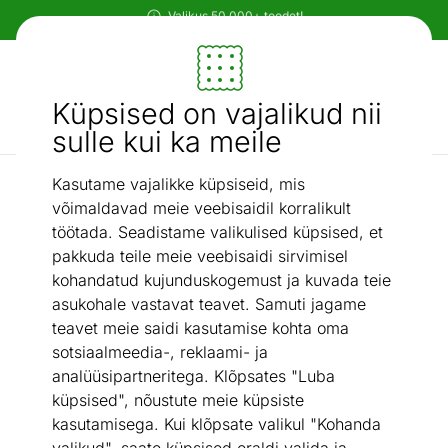
Paindlikud ja mugavad makseviisid!
Mööbel ja sisustus - ON24
Küpsised on vajalikud nii
Otsi...
AI otsing
sulle kui ka meile
Kasutame vajalikke küpsiseid, mis
Laualambid
Laualamp Leonor
/
võimaldavad meie veebisaidil korralikult
töötada. Seadistame valikulised küpsised, et
pakkuda teile meie veebisaidi sirvimisel
kohandatud kujunduskogemust ja kuvada teie
asukohale vastavat teavet. Samuti jagame
teavet meie saidi kasutamise kohta oma
sotsiaalmeedia-, reklaami- ja
analüüsipartneritega. Klõpsates "Luba
küpsised", nõustute meie küpsiste
kasutamisega. Kui klõpsate valikul "Kohanda