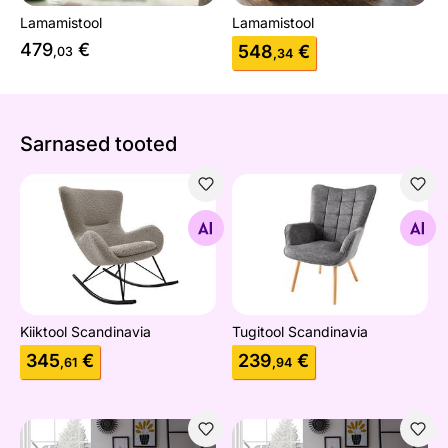
Lamamistool
Lamamistool
479
€
548
€
,03
,34
Sarnased tooted
Kiiktool Scandinavia
Tugitool Scandinavia
Otsi sarnaseid
Otsi sarnaseid
Kiiktool Scandinavia
Tugitool Scandinavia
345
€
239
€
,61
,94