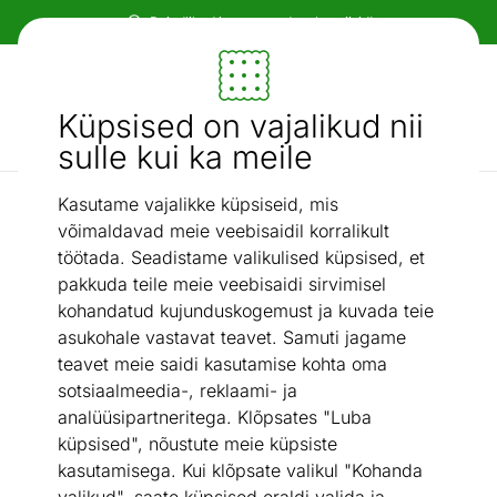
Paindlikud ja mugavad makseviisid!
Mööbel ja sisustus - ON24
Küpsised on vajalikud nii
Otsi...
AI otsing
sulle kui ka meile
Kasutame vajalikke küpsiseid, mis
Tugitoolid
Tugitool, kollane
/
võimaldavad meie veebisaidil korralikult
töötada. Seadistame valikulised küpsised, et
pakkuda teile meie veebisaidi sirvimisel
kohandatud kujunduskogemust ja kuvada teie
asukohale vastavat teavet. Samuti jagame
teavet meie saidi kasutamise kohta oma
sotsiaalmeedia-, reklaami- ja
analüüsipartneritega. Klõpsates "Luba
küpsised", nõustute meie küpsiste
kasutamisega. Kui klõpsate valikul "Kohanda