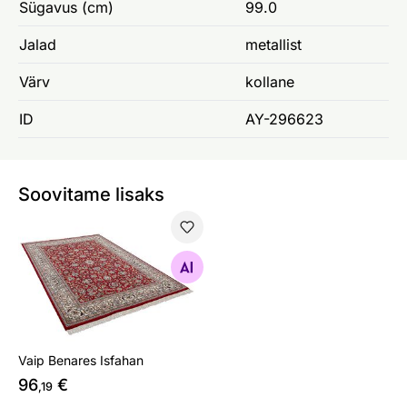
Sügavus (cm)
99.0
Jalad
metallist
Värv
kollane
ID
AY-296623
Soovitame lisaks
Vaip Benares Isfahan
Otsi sarnaseid
Vaip Benares Isfahan
96
€
,19