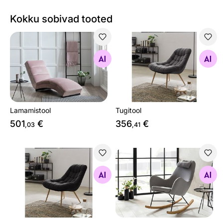
Kokku sobivad tooted
Lamamistool
Tugitool
Otsi sarnaseid
Otsi sarnaseid
Lamamistool
Tugitool
501
€
356
€
,03
,41
Tugitool
Kiiktool
Otsi sarnaseid
Otsi sarnaseid