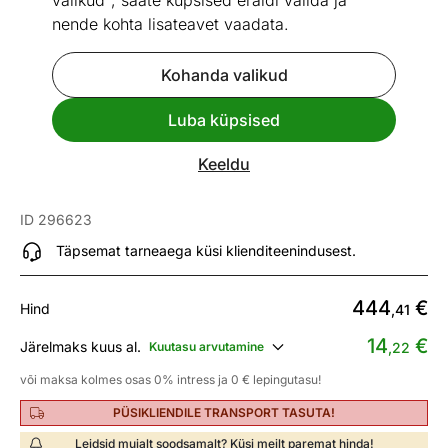
valikud", saate küpsised eraldi valida ja
nende kohta lisateavet vaadata.
Kohanda valikud
Go to slide 1
Go to slide 2
Go to slide 3
Go to slide 4
Go to slide 5
Luba küpsised
Mõõtmed
Vaata sarnaseid
Keeldu
Tugitool, kollane
ID 296623
Täpsemat tarneaega küsi klienditeenindusest.
444
€
Hind
,41
14
€
Järelmaks kuus al.
Kuutasu arvutamine
,22
või maksa kolmes osas 0% intress ja 0 € lepingutasu!
PÜSIKLIENDILE TRANSPORT TASUTA!
Leidsid mujalt soodsamalt? Küsi meilt paremat hinda!