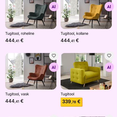
Tugitool, roheline
Tugitool, kollane
Otsi sarnaseid
Otsi sarnaseid
Tugitool, roheline
Tugitool, kollane
444
€
444
€
,41
,41
Tugitool, vask
Tugitool
Otsi sarnaseid
Otsi sarnaseid
Tugitool, vask
Tugitool
444
€
339
€
,41
,78