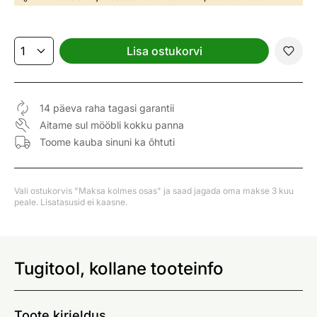
Lisa ostukorvi
14 päeva raha tagasi garantii
Aitame sul mööbli kokku panna
Toome kauba sinuni ka õhtuti
Vali ostukorvis "Maksa kolmes osas" ja saad jagada oma makse 3 kuu
peale. Lisatasusid ei kaasne.
Tugitool, kollane tooteinfo
Toote kirjeldus