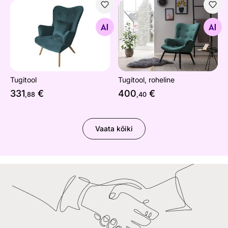
Tugitool
Tugitool, roheline
Otsi sarnaseid
Otsi sarnaseid
Tugitool
Tugitool, roheline
331
€
400
€
,88
,40
Vaata kõiki