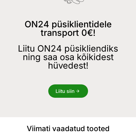
ON24 püsiklientidele
transport 0€!
Liitu ON24 püsikliendiks
ning saa osa kõikidest
hüvedest!
Liitu siin
Viimati vaadatud tooted