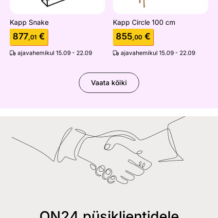
Kapp Snake
Kapp Circle 100 cm
877
€
855
€
,01
,00
ajavahemikul 15.09 - 22.09
ajavahemikul 15.09 - 22.09
Vaata kõiki
ON24 püsiklientidele