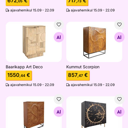
672
€
717
€
,05
,73
ajavahemikul 15.09 - 22.09
ajavahemikul 15.09 - 22.09
Baarikapp Art Deco
Kummut Scorpion
Otsi sarnaseid
Otsi sarnaseid
Baarikapp Art Deco
Kummut Scorpion
1550
€
857
€
,44
,47
ajavahemikul 15.09 - 22.09
ajavahemikul 15.09 - 22.09
Kapp Snake
Kapp Circle 100 cm
Otsi sarnaseid
Otsi sarnaseid