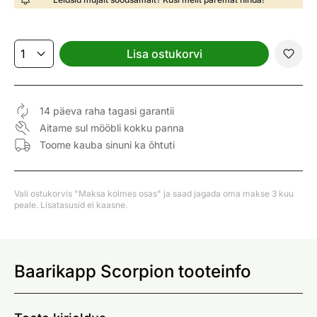
Lisa ostukorvi
14 päeva raha tagasi garantii
Aitame sul mööbli kokku panna
Toome kauba sinuni ka õhtuti
Vali ostukorvis "Maksa kolmes osas" ja saad jagada oma makse 3 kuu
peale. Lisatasusid ei kaasne.
Baarikapp Scorpion tooteinfo