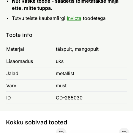
NB! Raske toode - saadetis toimetatakse maja
ette, mitte tuppa.
Tutvu teiste kaubamärgi
Invicta
toodetega
Toote info
Materjal
täispuit, mangopuit
Lisaomadus
uks
Jalad
metallist
Värv
must
ID
CD-285030
Kokku sobivad tooted