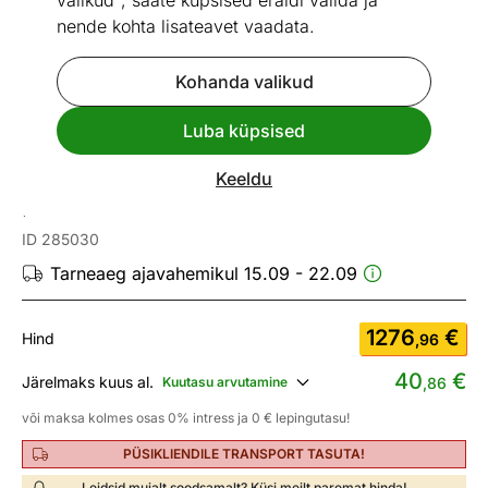
valikud", saate küpsised eraldi valida ja
nende kohta lisateavet vaadata.
Kohanda valikud
Go to slide 1
Go to slide 2
Go to slide 3
Go to slide 4
Go to slide 5
Go to slide 6
Go to slide 7
Go to slide 8
Luba küpsised
Mõõtmed
Vaata sarnaseid
Keeldu
Baarikapp Scorpion
ID 285030
Tarneaeg ajavahemikul 15.09 - 22.09
1276
€
Hind
,96
40
€
Järelmaks kuus al.
Kuutasu arvutamine
,86
või maksa kolmes osas 0% intress ja 0 € lepingutasu!
PÜSIKLIENDILE TRANSPORT TASUTA!
Leidsid mujalt soodsamalt? Küsi meilt paremat hinda!