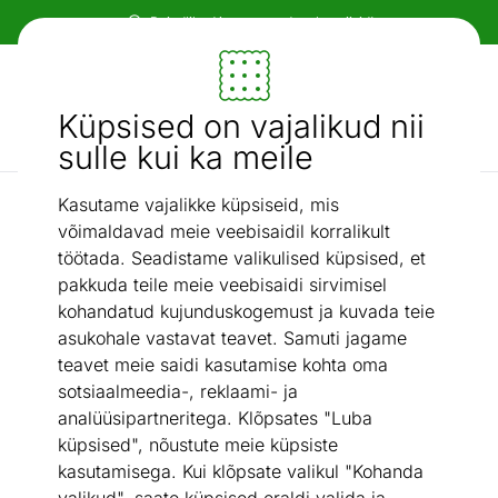
Paindlikud ja mugavad makseviisid!
Mööbel ja sisustus - ON24
Küpsised on vajalikud nii
Otsi...
AI otsing
sulle kui ka meile
Kasutame vajalikke küpsiseid, mis
Baarikapid
Baarikapp Scorpion
/
võimaldavad meie veebisaidil korralikult
töötada. Seadistame valikulised küpsised, et
pakkuda teile meie veebisaidi sirvimisel
kohandatud kujunduskogemust ja kuvada teie
asukohale vastavat teavet. Samuti jagame
teavet meie saidi kasutamise kohta oma
sotsiaalmeedia-, reklaami- ja
analüüsipartneritega. Klõpsates "Luba
küpsised", nõustute meie küpsiste
kasutamisega. Kui klõpsate valikul "Kohanda