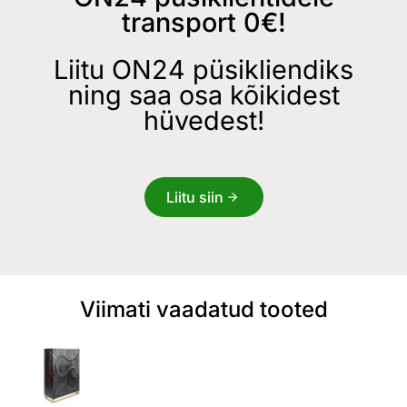
transport 0€!
Liitu ON24 püsikliendiks
ning saa osa kõikidest
hüvedest!
Liitu siin
Viimati vaadatud tooted