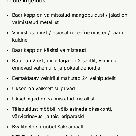
Toote kirjeldus
Baarikapp on valmistatud mangopuidust / jalad on
valmistatud metallist
Viimistlus: must / esiosal reljeefne muster / raam
kuldne
Baarikapp on käsitsi valmistatud
Kapil on 2 ust, mille taga on 2 sahtlit, veiniriiul,
erinevad vaheriiulid ja pokaalidehoidja
Eemaldatav veiniriiul mahutab 24 veinipudelit
Uksed on vaikselt sulguvad
Uksehinged on valmistatud metallist
Täispuidust mööblil võib esineda oksakohti,
värvierinevusi ja teisi eripärasid
Kvaliteetne mööbel Saksamaalt