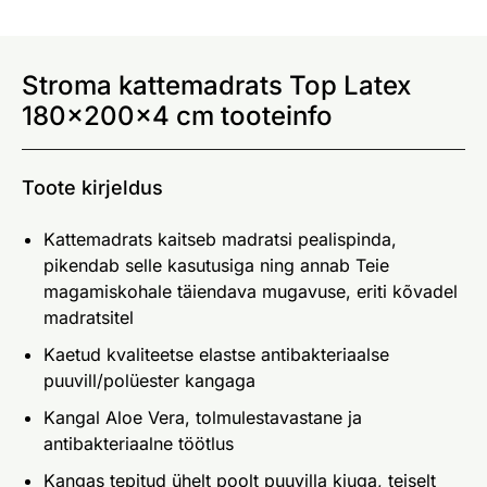
Stroma kattemadrats Top Latex
180x200x4 cm tooteinfo
Toote kirjeldus
Kattemadrats kaitseb madratsi pealispinda,
pikendab selle kasutusiga ning annab Teie
magamiskohale täiendava mugavuse, eriti kõvadel
madratsitel
Kaetud kvaliteetse elastse antibakteriaalse
puuvill/polüester kangaga
Kangal Aloe Vera, tolmulestavastane ja
antibakteriaalne töötlus
Kangas tepitud ühelt poolt puuvilla kiuga, teiselt