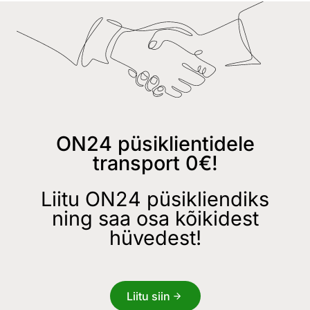
ON24 püsiklientidele
transport 0€!
Liitu ON24 püsikliendiks
ning saa osa kõikidest
hüvedest!
Liitu siin