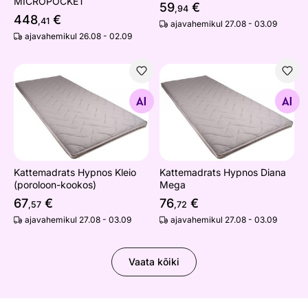
MICROPOCKET
59
€
,94
448
€
,41
ajavahemikul 27.08 - 03.09
ajavahemikul 26.08 - 02.09
Kattemadrats Hypnos Kleio (poroloon-kookos)
Kattemadrats Hypnos Diana
Otsi sarnaseid
Otsi sarnaseid
Kattemadrats Hypnos Kleio
Kattemadrats Hypnos Diana
(poroloon-kookos)
Mega
67
€
76
€
,57
,72
ajavahemikul 27.08 - 03.09
ajavahemikul 27.08 - 03.09
Vaata kõiki