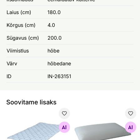
Laius (cm)
180.0
Kõrgus (cm)
4.0
Sügavus (cm)
200.0
Viimistlus
hõbe
Värv
hõbedane
ID
IN-263151
Soovitame lisaks
Stroma kattemadrats Top Comfort
Stroma lastepadi Latex Juni
Otsi sarnaseid
Otsi sarnaseid