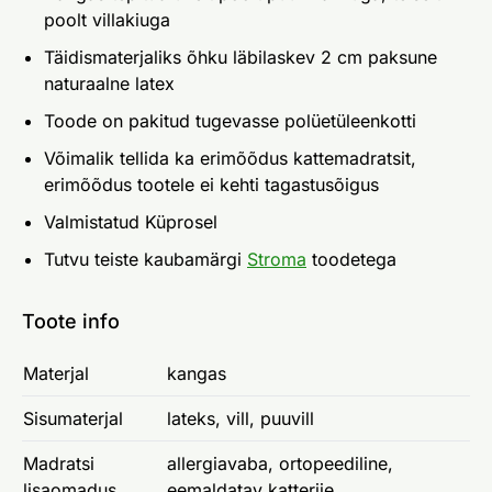
poolt villakiuga
Täidismaterjaliks õhku läbilaskev 2 cm paksune
naturaalne latex
Toode on pakitud tugevasse polüetüleenkotti
Võimalik tellida ka erimõõdus kattemadratsit,
erimõõdus tootele ei kehti tagastusõigus
Valmistatud Küprosel
Tutvu teiste kaubamärgi
Stroma
toodetega
Toote info
Materjal
kangas
Sisumaterjal
lateks, vill, puuvill
Madratsi
allergiavaba, ortopeediline,
lisaomadus
eemaldatav katteriie