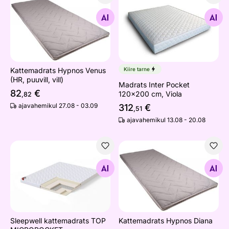
Kattemadrats Hypnos Venus (HR, puuvill, vill)
Madrats Inter Pocket 120x20
Otsi sarnaseid
Otsi sarnaseid
Kattemadrats Hypnos Venus
Kiire tarne
(HR, puuvill, vill)
Madrats Inter Pocket
82
€
120x200 cm, Viola
,82
ajavahemikul 27.08 - 03.09
312
€
,51
ajavahemikul 13.08 - 20.08
Sleepwell kattemadrats TOP MICROPOCKET
Kattemadrats Hypnos Diana
Otsi sarnaseid
Otsi sarnaseid
Sleepwell kattemadrats TOP
Kattemadrats Hypnos Diana