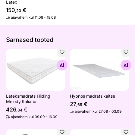
Latex
150
€
,20
ajavahemikul 11.08 - 18.08
Sarnased tooted
Lateksmadrats Hilding Melody Italiano
Hypnos madratsikaitse
Otsi sarnaseid
Otsi sarnaseid
Lateksmadrats Hilding
Hypnos madratsikaitse
Melody Italiano
27
€
,65
426
€
,84
ajavahemikul 27.08 - 03.09
ajavahemikul 09.09 - 16.09