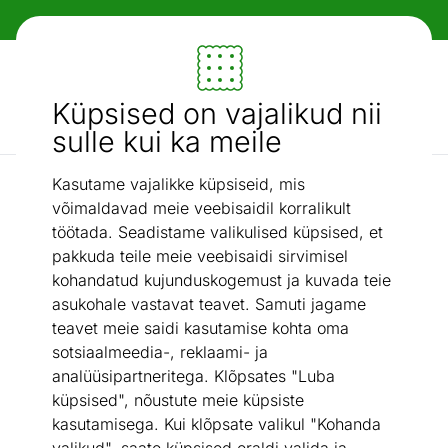
Paindlikud ja mugavad makseviisid!
Mööbel ja sisustus - ON24
Küpsised on vajalikud nii
Otsi...
AI otsing
sulle kui ka meile
Kasutame vajalikke küpsiseid, mis
Kattemadratsid
Stroma kattemadrats Top Latex 180x200x4 cm
/
võimaldavad meie veebisaidil korralikult
töötada. Seadistame valikulised küpsised, et
pakkuda teile meie veebisaidi sirvimisel
kohandatud kujunduskogemust ja kuvada teie
asukohale vastavat teavet. Samuti jagame
teavet meie saidi kasutamise kohta oma
sotsiaalmeedia-, reklaami- ja
analüüsipartneritega. Klõpsates "Luba
küpsised", nõustute meie küpsiste
kasutamisega. Kui klõpsate valikul "Kohanda