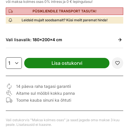
või maksa kolmes osas 0% intress ja 0 € lepingutasu!
PÜSIKLIENDILE TRANSPORT TASUTA!
Leidsid mujalt soodsamalt? Küsi meilt paremat hinda!
Vali
lisavalik:
180x200x4 cm
Lisa ostukorvi
14 päeva raha tagasi garantii
Aitame sul mööbli kokku panna
Toome kauba sinuni ka õhtuti
Vali ostukorvis "Maksa kolmes osas" ja saad jagada oma makse 3 kuu
peale. Lisatasusid ei kaasne.