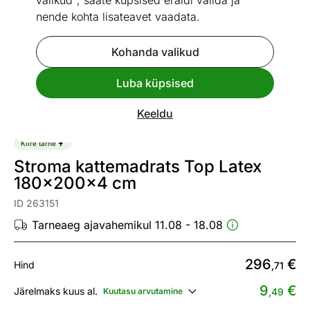
valikud", saate küpsised eraldi valida ja
nende kohta lisateavet vaadata.
Kohanda valikud
Go to slide 1
Go to slide 2
Go to slide 3
Luba küpsised
Mõõtmed
Vaata sarnaseid
Keeldu
Kiire tarne
Stroma kattemadrats Top Latex
180x200x4 cm
ID 263151
Tarneaeg ajavahemikul 11.08 - 18.08
296
€
Hind
,71
9
€
Järelmaks kuus al.
Kuutasu arvutamine
,49