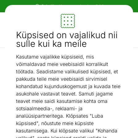
Paindlikud ja mugavad makseviisid!
Mööbel ja sisustus - ON24
Küpsised on vajalikud nii
Otsi...
AI otsing
sulle kui ka meile
Kasutame vajalikke küpsiseid, mis
Söögitoolide komplektid
Tammepuidust toolid Sandra, 2 tk
/
võimaldavad meie veebisaidil korralikult
töötada. Seadistame valikulised küpsised, et
pakkuda teile meie veebisaidi sirvimisel
kohandatud kujunduskogemust ja kuvada teie
asukohale vastavat teavet. Samuti jagame
teavet meie saidi kasutamise kohta oma
sotsiaalmeedia-, reklaami- ja
analüüsipartneritega. Klõpsates "Luba
küpsised", nõustute meie küpsiste
kasutamisega. Kui klõpsate valikul "Kohanda