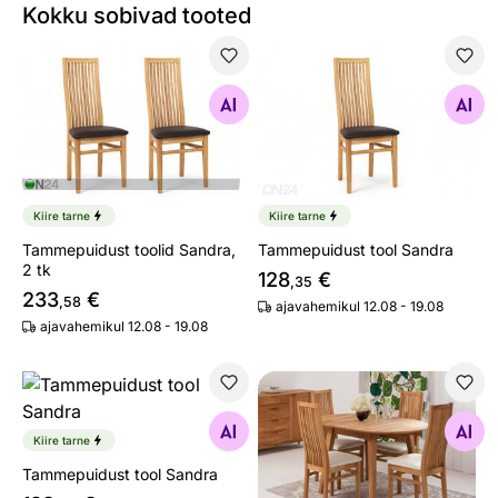
Kokku sobivad tooted
Tammepuidust toolid Sandra, 2 tk
Tammepuidust tool Sandra
Otsi sarnaseid
Otsi sarnaseid
Kiire tarne
Kiire tarne
Tammepuidust toolid Sandra,
Tammepuidust tool Sandra
2 tk
128
€
,35
233
€
,58
ajavahemikul 12.08 - 19.08
ajavahemikul 12.08 - 19.08
Tammepuidust tool Sandra
Tammepuust pikendatav söög
Otsi sarnaseid
Otsi sarnaseid
Kiire tarne
Tammepuidust tool Sandra