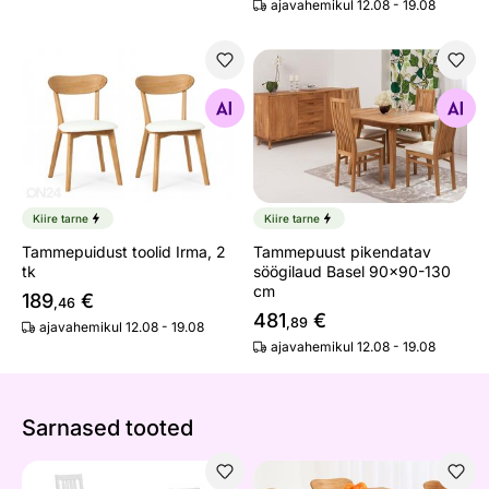
ajavahemikul 12.08 - 19.08
Tammepuidust toolid Irma, 2 tk
Tammepuust pikendatav söö
Otsi sarnaseid
Otsi sarnaseid
Kiire tarne
Kiire tarne
Tammepuidust toolid Irma, 2
Tammepuust pikendatav
tk
söögilaud Basel 90x90-130
cm
189
€
,46
481
€
,89
ajavahemikul 12.08 - 19.08
ajavahemikul 12.08 - 19.08
Sarnased tooted