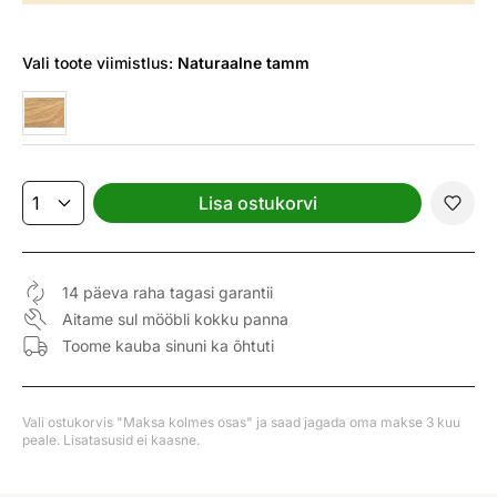
Vali
toote viimistlus:
Naturaalne tamm
Lisa ostukorvi
14 päeva raha tagasi garantii
Aitame sul mööbli kokku panna
Toome kauba sinuni ka õhtuti
Vali ostukorvis "Maksa kolmes osas" ja saad jagada oma makse 3 kuu
peale. Lisatasusid ei kaasne.