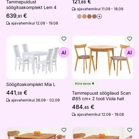
121
€
Tammepuidust
,88
söögitoakomplekt Lem 4
ajavahemikul 11.09 - 18.09
639
€
+
,91
ajavahemikul 12.08 - 19.08
Söögitoakomplekt Mia L
Tammepuust söögilaud Scan 
Otsi sarnaseid
Otsi sarnaseid
Söögitoakomplekt Mia L
Kiire tarne
441
€
Tammepuust söögilaud Scan
,38
Ø85 cm+ 2 tooli Viola hall
ajavahemikul 26.08 - 02.09
484
€
,45
ajavahemikul 12.08 - 19.08
Tammepuidust söögitoakomplekt Lem 2 90x90 cm
Tammepuidust söögitoakom