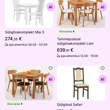
Söögitoakomplekt Mia S
Tammepuidust söögitoakom
Otsi sarnaseid
Otsi sarnaseid
Söögitoakomplekt Mia S
Kiire tarne
274
€
Tammepuidust
,25
söögitoakomplekt Lem
ajavahemikul 26.08 - 02.09
639
€
,91
ajavahemikul 12.08 - 19.08
Tammepuidust söögitoakomplekt Lem 4
Söögitool Safari
Otsi sarnaseid
Otsi sarnaseid
Kiire tarne
Söögitool Safari