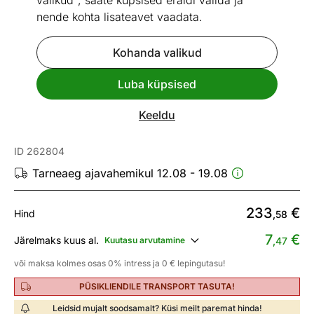
valikud", saate küpsised eraldi valida ja
nende kohta lisateavet vaadata.
Kohanda valikud
Mõõtmed
Vaata sarnaseid
Luba küpsised
Kiire tarne
Keeldu
Tammepuidust toolid Sandra, 2 tk
ID 262804
Tarneaeg ajavahemikul 12.08 - 19.08
233
€
Hind
,58
7
€
Järelmaks kuus al.
Kuutasu arvutamine
,47
või maksa kolmes osas 0% intress ja 0 € lepingutasu!
PÜSIKLIENDILE TRANSPORT TASUTA!
Leidsid mujalt soodsamalt? Küsi meilt paremat hinda!