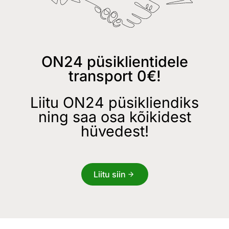
ON24 püsiklientidele
transport 0€!
Liitu ON24 püsikliendiks
ning saa osa kõikidest
hüvedest!
Liitu siin