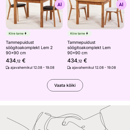
Otsi sarnaseid
Otsi sarnaseid
Kiire tarne
Kiire tarne
Tammepuidust
Tammepuidust
söögitoakomplekt Lem 2
söögitoakomplekt Lem
90x90 cm
90x90 cm
434
€
434
€
,12
,12
ajavahemikul 12.08 - 19.08
ajavahemikul 12.08 - 19.08
Vaata kõiki