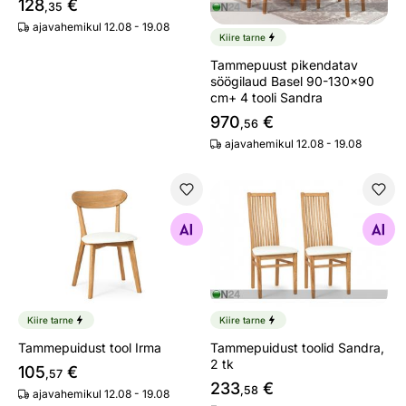
128
€
,35
ajavahemikul 12.08 - 19.08
Kiire tarne
Tammepuust pikendatav
söögilaud Basel 90-130x90
cm+ 4 tooli Sandra
970
€
,56
ajavahemikul 12.08 - 19.08
Tammepuidust tool Irma
Tammepuidust toolid Sandra,
Otsi sarnaseid
Otsi sarnaseid
Kiire tarne
Kiire tarne
Tammepuidust tool Irma
Tammepuidust toolid Sandra,
2 tk
105
€
,57
233
€
,58
ajavahemikul 12.08 - 19.08