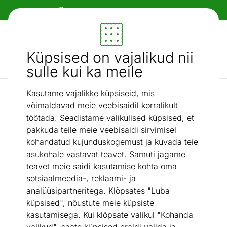
Paindlikud ja mugavad makseviisid!
Mööbel ja sisustus - ON24
Küpsised on vajalikud nii
Otsi...
AI otsing
sulle kui ka meile
Kasutame vajalikke küpsiseid, mis
Tekid suurtele
Tekk Mersedes 200x220 cm
/
võimaldavad meie veebisaidil korralikult
töötada. Seadistame valikulised küpsised, et
pakkuda teile meie veebisaidi sirvimisel
kohandatud kujunduskogemust ja kuvada teie
asukohale vastavat teavet. Samuti jagame
teavet meie saidi kasutamise kohta oma
sotsiaalmeedia-, reklaami- ja
analüüsipartneritega. Klõpsates "Luba
küpsised", nõustute meie küpsiste
kasutamisega. Kui klõpsate valikul "Kohanda