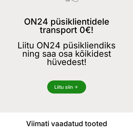
ON24 püsiklientidele
transport 0€!
Liitu ON24 püsikliendiks
ning saa osa kõikidest
hüvedest!
Liitu siin
Viimati vaadatud tooted