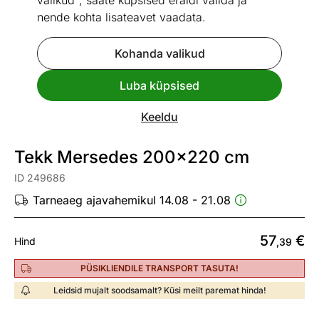
valikud", saate küpsised eraldi valida ja
nende kohta lisateavet vaadata.
Kohanda valikud
Go to slide 1
Go to slide 2
Luba küpsised
Vaata sarnaseid
Keeldu
Toodetud Eestis
Tekk Mersedes 200x220 cm
ID 249686
Tarneaeg ajavahemikul 14.08 - 21.08
57
€
Hind
,39
PÜSIKLIENDILE TRANSPORT TASUTA!
Leidsid mujalt soodsamalt? Küsi meilt paremat hinda!