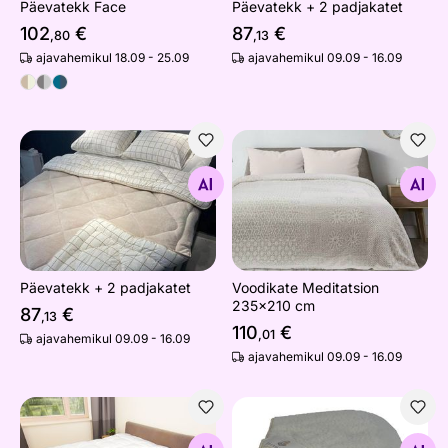
Päevatekk Face
Päevatekk + 2 padjakatet
102
€
87
€
,80
,13
ajavahemikul 18.09 - 25.09
ajavahemikul 09.09 - 16.09
Päevatekk + 2 padjakatet
Voodikate Meditatsion 235
Otsi sarnaseid
Otsi sarnaseid
Päevatekk + 2 padjakatet
Voodikate Meditatsion
235x210 cm
87
€
,13
110
€
,01
ajavahemikul 09.09 - 16.09
ajavahemikul 09.09 - 16.09
Suletekk
Merino lambavillatekk