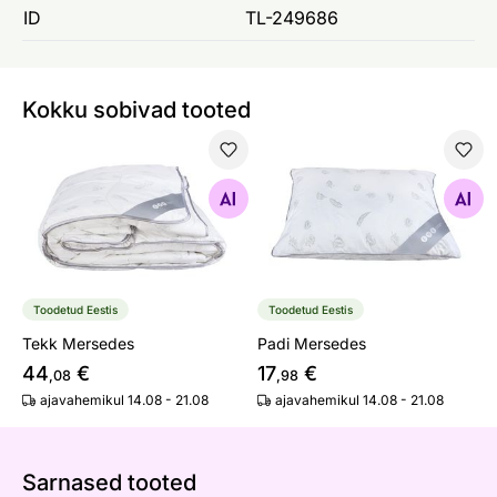
ID
TL-249686
Kokku sobivad tooted
Tekk Mersedes
Padi Mersedes
Otsi sarnaseid
Otsi sarnaseid
Toodetud Eestis
Toodetud Eestis
Tekk Mersedes
Padi Mersedes
44
€
17
€
,08
,98
ajavahemikul 14.08 - 21.08
ajavahemikul 14.08 - 21.08
Sarnased tooted