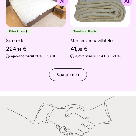
Otsi sarnaseid
Otsi sarnaseid
Kiire tarne
Toodetud Eestis
Suletekk
Merino lambavillatekk
224
€
41
€
,14
,38
ajavahemikul 11.08 - 18.08
ajavahemikul 14.08 - 21.08
Vaata kõiki