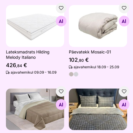
Lateksmadrats Hilding Melody Italiano
Päevatekk Mosaic-01
Otsi sarnaseid
Otsi sarnaseid
Lateksmadrats Hilding
Päevatekk Mosaic-01
Melody Italiano
102
€
,80
426
€
,84
ajavahemikul 18.09 - 25.09
ajavahemikul 09.09 - 16.09
Päevatekk Face
Päevatekk + 2 padjakatet
Otsi sarnaseid
Otsi sarnaseid