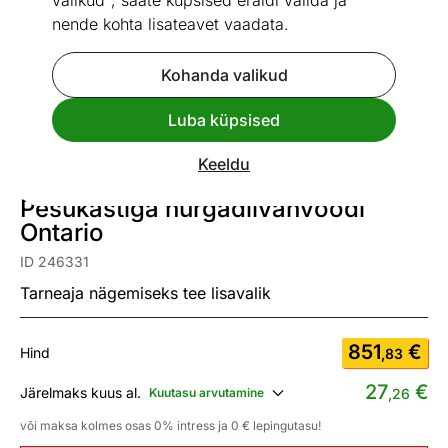
valikud", saate küpsised eraldi valida ja
nende kohta lisateavet vaadata.
Kohanda valikud
Go to slide 1
Go to slide 2
Go to slide 3
Luba küpsised
Mõõtmed
Vaata sarnaseid
Keeldu
Pesukastiga nurgadiivanvoodi
Ontario
ID 246331
Tarneaja nägemiseks tee lisavalik
851
€
Hind
,83
27
€
Järelmaks kuus al.
Kuutasu arvutamine
,26
või maksa kolmes osas 0% intress ja 0 € lepingutasu!