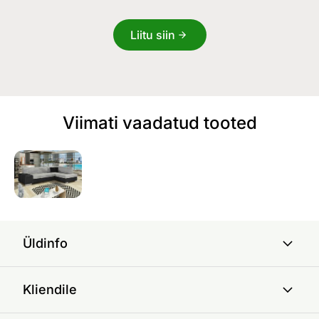
Liitu siin
Viimati vaadatud tooted
Üldinfo
Kliendile