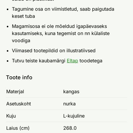
Tagumine osa on viimistletud, saab paigutada
keset tuba
Magamisosa ei ole mõeldud igapäevaseks
kasutamiseks, kuna tegemist on nn külaliste
voodiga
Viimased tootepildid on illustratiivsed
Tutvu teiste kaubamärgi
Eltap
toodetega
Toote info
Materjal
kangas
Asetuskoht
nurka
Kuju
L-kujuline
Laius (cm)
268.0