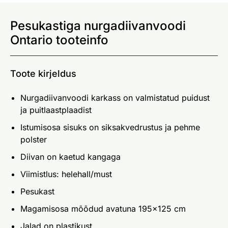
Pesukastiga nurgadiivanvoodi
Ontario tooteinfo
Toote kirjeldus
Nurgadiivanvoodi karkass on valmistatud puidust
ja puitlaastplaadist
Istumisosa sisuks on siksakvedrustus ja pehme
polster
Diivan on kaetud kangaga
Viimistlus: helehall/must
Pesukast
Magamisosa mõõdud avatuna 195x125 cm
Jalad on plastikust