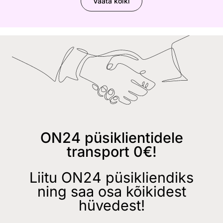
Vaata kõiki
ON24 püsiklientidele
transport 0€!
Liitu ON24 püsikliendiks
ning saa osa kõikidest
hüvedest!