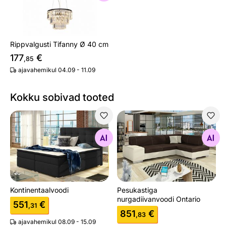
Rippvalgusti Tifanny Ø 40 cm
177
€
,85
ajavahemikul 04.09 - 11.09
Kokku sobivad tooted
Kontinentaalvoodi
Pesukastiga nurgadiivanvood
Otsi sarnaseid
Otsi sarnaseid
Kontinentaalvoodi
Pesukastiga
nurgadiivanvoodi Ontario
551
€
,31
851
€
,83
ajavahemikul 08.09 - 15.09