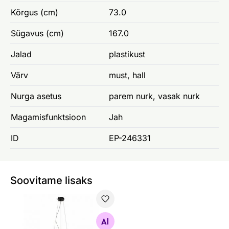
Kõrgus (cm)
73.0
Sügavus (cm)
167.0
Jalad
plastikust
Värv
must, hall
Nurga asetus
parem nurk, vasak nurk
Magamisfunktsioon
Jah
ID
EP-246331
Soovitame lisaks
Rippvalgusti Tifanny Ø 40 cm
Otsi sarnaseid