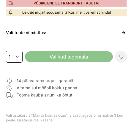
PÜSIKLIENDILE TRANSPORT TASUTA!
Leidsid mujalt soodsamalt? Küsi meilt paremat hinda!
Vali
toote viimistlus:
Valikud tegemata
14 päeva raha tagasi garantii
Aitame sul mööbli kokku panna
Toome kauba sinuni ka õhtuti
Vali ostukorvis "Maksa kolmes osas" ja saad jagada oma makse 3 kuu
peale. Lisatasusid ei kaasne.