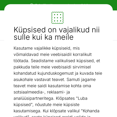
Paindlikud ja mugavad makseviisid!
Mööbel ja sisustus - ON24
Küpsised on vajalikud nii
Otsi...
AI otsing
sulle kui ka meile
Kasutame vajalikke küpsiseid, mis
Pesukastiga nurgadiivanvoodid
Pesukastiga nurgadiivanvoodi Ontario
/
võimaldavad meie veebisaidil korralikult
töötada. Seadistame valikulised küpsised, et
pakkuda teile meie veebisaidi sirvimisel
kohandatud kujunduskogemust ja kuvada teie
asukohale vastavat teavet. Samuti jagame
teavet meie saidi kasutamise kohta oma
sotsiaalmeedia-, reklaami- ja
analüüsipartneritega. Klõpsates "Luba
küpsised", nõustute meie küpsiste
kasutamisega. Kui klõpsate valikul "Kohanda