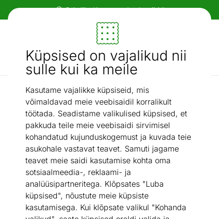
Paindlikud ja mugavad makseviisid!
Mööbel ja sisustus - ON24
Küpsised on vajalikud nii
Otsi...
AI otsing
sulle kui ka meile
Kasutame vajalikke küpsiseid, mis
Nurgadiivanid
Nurgadiivanvoodi
/
võimaldavad meie veebisaidil korralikult
töötada. Seadistame valikulised küpsised, et
pakkuda teile meie veebisaidi sirvimisel
kohandatud kujunduskogemust ja kuvada teie
asukohale vastavat teavet. Samuti jagame
teavet meie saidi kasutamise kohta oma
sotsiaalmeedia-, reklaami- ja
analüüsipartneritega. Klõpsates "Luba
küpsised", nõustute meie küpsiste
kasutamisega. Kui klõpsate valikul "Kohanda