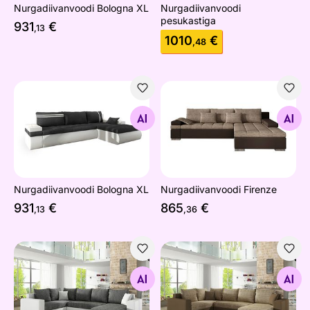
Nurgadiivanvoodi Bologna XL
Nurgadiivanvoodi
pesukastiga
931
€
,13
1010
€
,48
Nurgadiivanvoodi Bologna XL
Nurgadiivanvoodi Firenze
Otsi sarnaseid
Otsi sarnaseid
Nurgadiivanvoodi Bologna XL
Nurgadiivanvoodi Firenze
931
€
865
€
,13
,36
Pesukastiga nurgadiivanvoodi
Pesukastiga nurgadiivanvoo
Otsi sarnaseid
Otsi sarnaseid