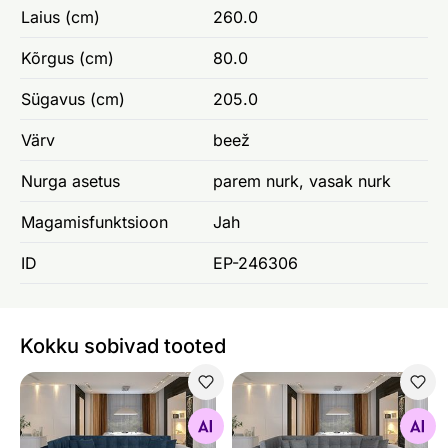
Laius (cm)
260.0
Kõrgus (cm)
80.0
Sügavus (cm)
205.0
Värv
beež
Nurga asetus
parem nurk, vasak nurk
Magamisfunktsioon
Jah
ID
EP-246306
Kokku sobivad tooted
Nurgadiivanvoodi
Nurgadiivanvoodi
Otsi sarnaseid
Otsi sarnaseid