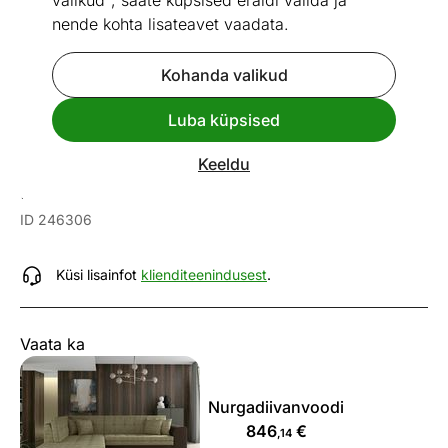
valikud", saate küpsised eraldi valida ja
nende kohta lisateavet vaadata.
Kohanda valikud
Go to slide 1
Go to slide 2
Go to slide 3
Luba küpsised
Mõõtmed
Vaata sarnaseid
Keeldu
Nurgadiivanvoodi
ID 246306
Küsi lisainfot
klienditeenindusest
.
Vaata ka
Nurgadiivanvoodi
846
€
,14