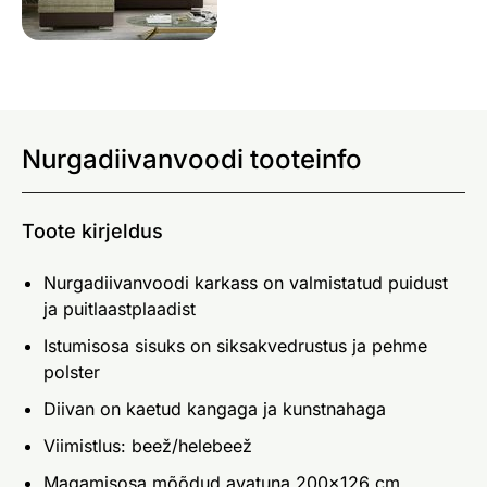
Nurgadiivanvoodi tooteinfo
Toote kirjeldus
Nurgadiivanvoodi karkass on valmistatud puidust
ja puitlaastplaadist
Istumisosa sisuks on siksakvedrustus ja pehme
polster
Diivan on kaetud kangaga ja kunstnahaga
Viimistlus: beež/helebeež
Magamisosa mõõdud avatuna 200x126 cm