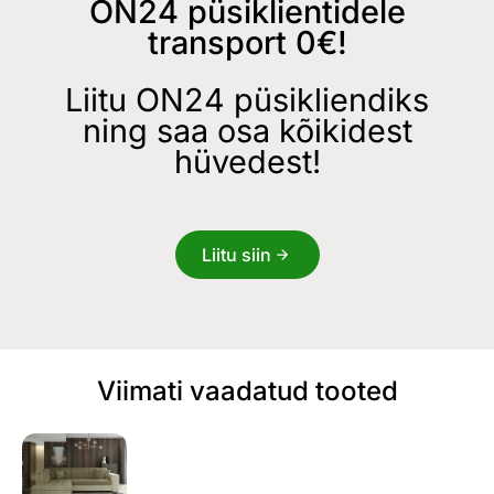
ON24 püsiklientidele
transport 0€!
Liitu ON24 püsikliendiks
ning saa osa kõikidest
hüvedest!
Liitu siin
Viimati vaadatud tooted