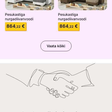
Pesukastiga
Pesukastiga
nurgadiivanvoodi
nurgadiivanvoodi
864
€
864
€
,22
,22
Vaata kõiki