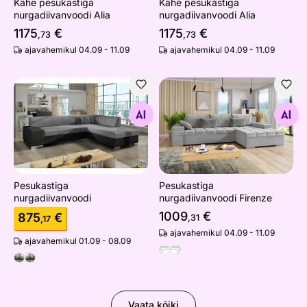
Kahe pesukastiga
Kahe pesukastiga
nurgadiivanvoodi Alia
nurgadiivanvoodi Alia
1175
€
1175
€
,73
,73
ajavahemikul 04.09 - 11.09
ajavahemikul 04.09 - 11.09
Pesukastiga nurgadiivanvoodi
Pesukastiga nurgadiivanvood
Otsi sarnaseid
Otsi sarnaseid
Pesukastiga
Pesukastiga
nurgadiivanvoodi
nurgadiivanvoodi Firenze
1009
€
875
€
,31
,17
ajavahemikul 04.09 - 11.09
ajavahemikul 01.09 - 08.09
Vaata kõiki