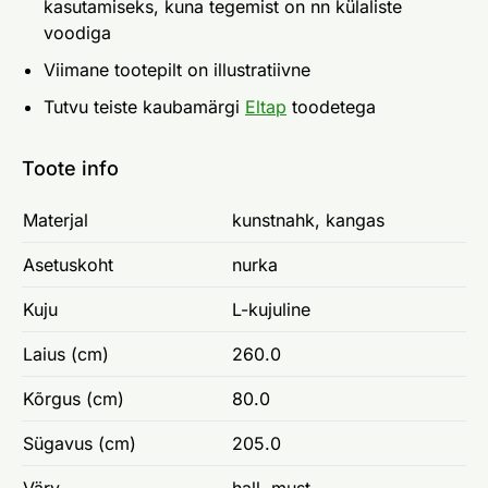
kasutamiseks, kuna tegemist on nn külaliste
voodiga
Viimane tootepilt on illustratiivne
Tutvu teiste kaubamärgi
Eltap
toodetega
Toote info
Materjal
kunstnahk, kangas
Asetuskoht
nurka
Kuju
L-kujuline
Laius (cm)
260.0
Kõrgus (cm)
80.0
Sügavus (cm)
205.0