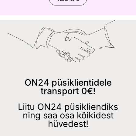
ON24 püsiklientidele
transport 0€!
Liitu ON24 püsikliendiks
ning saa osa kõikidest
hüvedest!