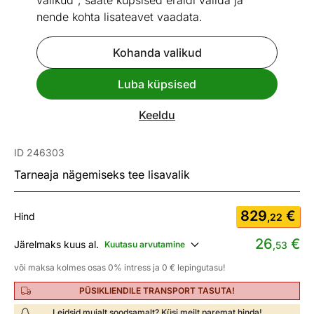
valikud", saate küpsised eraldi valida ja
nende kohta lisateavet vaadata.
Kohanda valikud
Go to slide 1
Go to slide 2
Go to slide 3
Go to slide 4
Luba küpsised
Vaata sarnaseid
Keeldu
Nurgadiivanvoodi
ID 246303
Tarneaja nägemiseks tee lisavalik
829
€
Hind
,22
26
€
Järelmaks kuus al.
Kuutasu arvutamine
,53
või maksa kolmes osas 0% intress ja 0 € lepingutasu!
PÜSIKLIENDILE TRANSPORT TASUTA!
Leidsid mujalt soodsamalt? Küsi meilt paremat hinda!