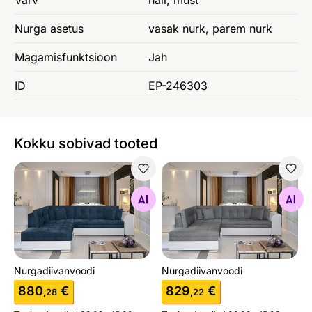
Värv
hall, must
Nurga asetus
vasak nurk, parem nurk
Magamisfunktsioon
Jah
ID
EP-246303
Kokku sobivad tooted
Nurgadiivanvoodi
Nurgadiivanvoodi
Otsi sarnaseid
Otsi sarnaseid
Nurgadiivanvoodi
Nurgadiivanvoodi
880
€
829
€
,28
,22