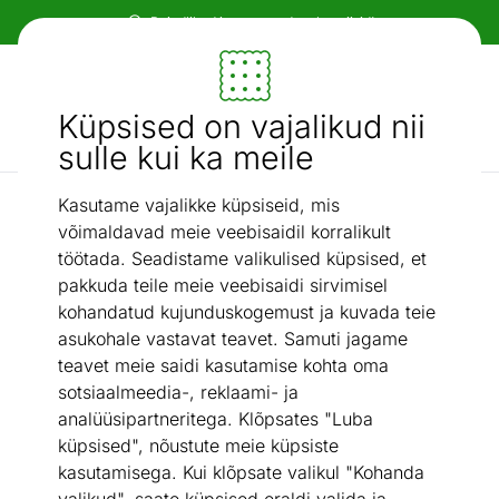
Paindlikud ja mugavad makseviisid!
Mööbel ja sisustus - ON24
Küpsised on vajalikud nii
Otsi...
AI otsing
sulle kui ka meile
Kasutame vajalikke küpsiseid, mis
Nurgadiivanid
Nurgadiivanvoodi
/
võimaldavad meie veebisaidil korralikult
töötada. Seadistame valikulised küpsised, et
pakkuda teile meie veebisaidi sirvimisel
kohandatud kujunduskogemust ja kuvada teie
asukohale vastavat teavet. Samuti jagame
teavet meie saidi kasutamise kohta oma
sotsiaalmeedia-, reklaami- ja
analüüsipartneritega. Klõpsates "Luba
küpsised", nõustute meie küpsiste
kasutamisega. Kui klõpsate valikul "Kohanda