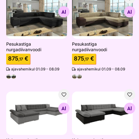
Pesukastiga nurgadiivanvoodi
Pesukastiga nurgadiivanvoo
Otsi sarnaseid
Otsi sarnaseid
Pesukastiga
Pesukastiga
nurgadiivanvoodi
nurgadiivanvoodi
875
€
875
€
,17
,17
ajavahemikul 01.09 - 08.09
ajavahemikul 01.09 - 08.09
Kahe pesukastiga nurgadiivanvoodi Alia
Kahe pesukastiga nurgadiiva
Otsi sarnaseid
Otsi sarnaseid