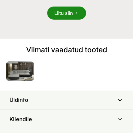
Liitu siin
Viimati vaadatud tooted
Üldinfo
Kliendile