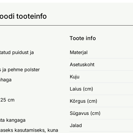
oodi tooteinfo
Toote info
atud puidust ja
Materjal
Asetuskoht
s ja pehme polster
Kuju
ahaga
Laius (cm)
125 cm
Kõrgus (cm)
Sügavus (cm)
sta kangaga
Jalad
aseks kasutamiseks, kuna