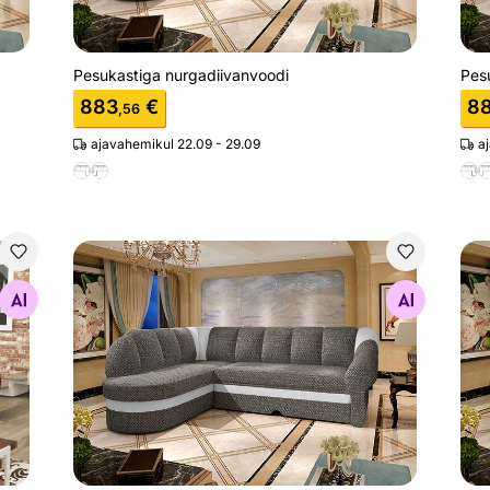
Pesukastiga nurgadiivanvoodi
Pes
883
€
8
,56
ajavahemikul 22.09 - 29.09
a
Pesukastiga nurgadiivanvoodi
Pes
Otsi sarnaseid