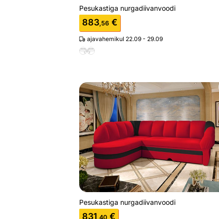
Pesukastiga nurgadiivanvoodi
883
€
,56
ajavahemikul 22.09 - 29.09
Pesukastiga nurgadiivanvoodi
Otsi sarnaseid
Pesukastiga nurgadiivanvoodi
831
€
,40