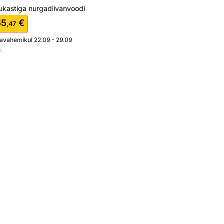
ukastiga nurgadiivanvoodi
55
€
,47
javahemikul 22.09 - 29.09