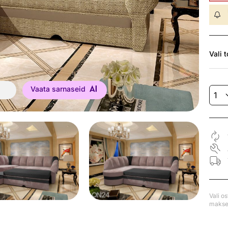
Vali
t
Vaata sarnaseid
Vali o
makse 