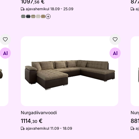
1097
€
87
,56
ajavahemikul 18.09 - 25.09
a
+
Nurgadiivanvoodi
Nur
Otsi sarnaseid
Nurgadiivanvoodi
Nur
1114
€
88
,30
ajavahemikul 11.09 - 18.09
a