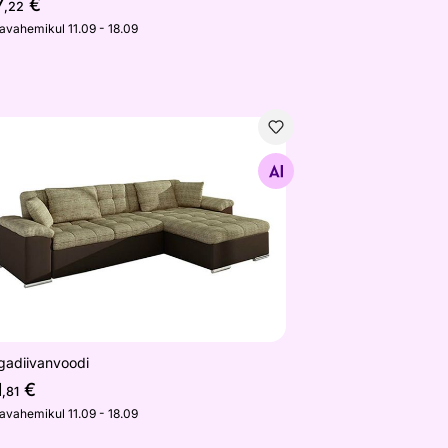
7
€
,22
javahemikul 11.09 - 18.09
gadiivanvoodi
Otsi sarnaseid
gadiivanvoodi
1
€
,81
javahemikul 11.09 - 18.09