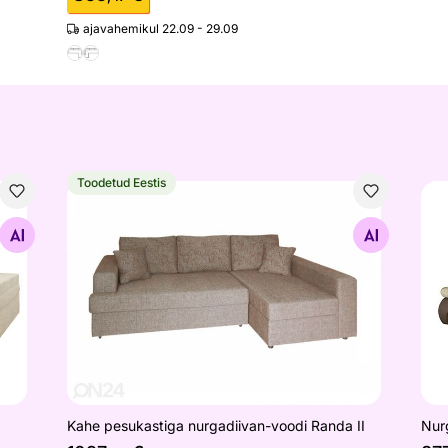
ajavahemikul 22.09 - 29.09
Toodetud Eestis
Kahe pesukastiga nurgadiivan-voodi Randa II
Nur
Otsi sarnaseid
Kahe pesukastiga nurgadiivan-voodi Randa II
Nur