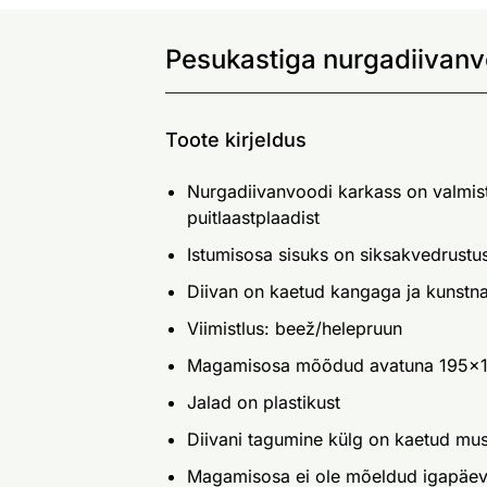
Pesukastiga nurgadiivanv
Toote kirjeldus
Nurgadiivanvoodi karkass on valmist
puitlaastplaadist
Istumisosa sisuks on siksakvedrustu
Diivan on kaetud kangaga ja kunstn
Viimistlus: beež/helepruun
Magamisosa mõõdud avatuna 195x
Jalad on plastikust
Diivani tagumine külg on kaetud mu
Magamisosa ei ole mõeldud igapäev