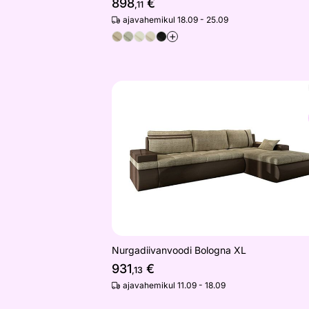
898
€
,11
ajavahemikul 18.09 - 25.09
+
Nurgadiivanvoodi Bologna XL
Otsi sarnaseid
Nurgadiivanvoodi Bologna XL
931
€
,13
ajavahemikul 11.09 - 18.09