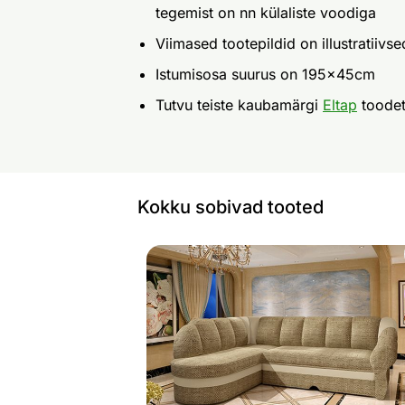
tegemist on nn külaliste voodiga
Viimased tootepildid on illustratiivse
Istumisosa suurus on 195x45cm
Tutvu teiste kaubamärgi
Eltap
toode
Kokku sobivad tooted
Pesukastiga nurgadiivanvoodi
Otsi sarnaseid