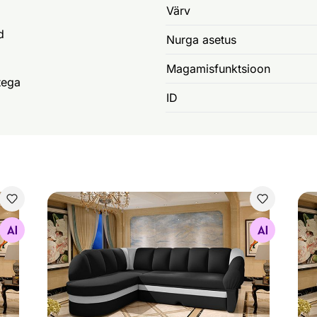
Värv
d
Nurga asetus
Magamisfunktsioon
tega
ID
Pesukastiga nurgadiivanvoodi
Pes
Otsi sarnaseid