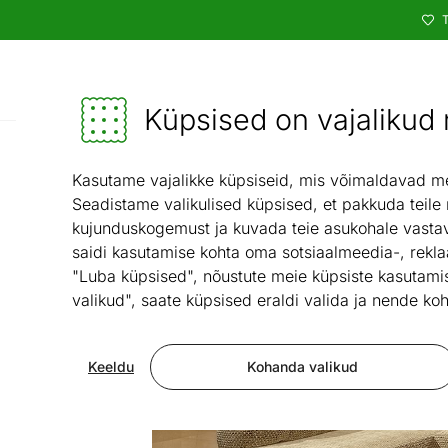
T
Kataloog
Mööbel ja sisustus - ON24
Küpsised on vajalikud n
Elutuba
Pehme mööbel
/
/
Kasutame vajalikke küpsiseid, mis võimaldavad meie
Seadistame valikulised küpsised, et pakkuda teile
kujunduskogemust ja kuvada teie asukohale vastav
saidi kasutamise kohta oma sotsiaalmeedia-, rekla
"Luba küpsised", nõustute meie küpsiste kasutamis
valikud", saate küpsised eraldi valida ja nende koh
Keeldu
Kohanda valikud