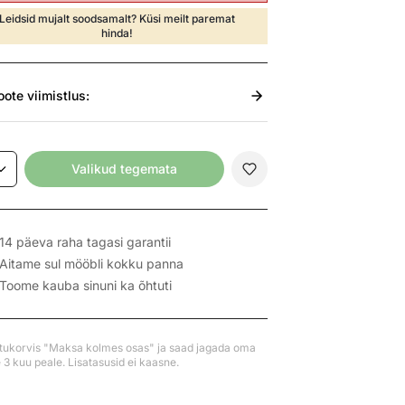
Leidsid mujalt soodsamalt? Küsi meilt paremat
hinda!
oote viimistlus:
Valikud tegemata
14 päeva raha tagasi garantii
Aitame sul mööbli kokku panna
Toome kauba sinuni ka õhtuti
stukorvis "Maksa kolmes osas" ja saad jagada oma
3 kuu peale. Lisatasusid ei kaasne.