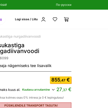
isid!
По-русски
ng
Logi sisse / Liitu
ukastiga nurgadiivanvoodi
sukastiga
rgadiivanvoodi
46099
eaja nägemiseks tee lisavalik
855
€
,47
27
€
maks kuus al.
Kuutasu arvutamine
,37
ksa kolmes osas 0% intress ja 0 € lepingutasu!
PÜSIKLIENDILE TRANSPORT TASUTA!