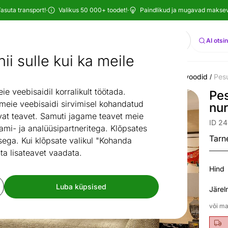
asuta transport!
·
Valikus 50 000+ toodet!
·
Paindlikud ja mugavad maksevi
Otsi
AI otsi
ii sulle kui ka meile
Diivanid
Nurgadiivanvoodid
Pesukastiga nurgadiivanvoodid
Pes
/
/
/
 veebisaidil korralikult töötada.
Pe
 meie veebisaidi sirvimisel kohandatud
nu
at teavet. Samuti jagame teavet meie
ID 2
ami- ja analüüsipartneritega. Klõpsates
Tarn
ega. Kui klõpsate valikul "Kohanda
ta lisateavet vaadata.
Hind
Luba küpsised
Järel
või ma