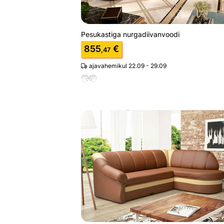
Pesukastiga nurgadiivanvoodi
855
€
,47
ajavahemikul 22.09 - 29.09
Pesukastiga nurgadiivanvoodi
Otsi sarnaseid