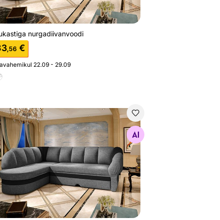
ukastiga nurgadiivanvoodi
83
€
,56
javahemikul 22.09 - 29.09
ukastiga nurgadiivanvoodi
Otsi sarnaseid