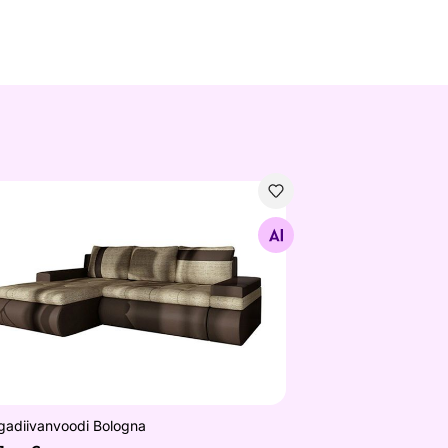
gadiivanvoodi Bologna
Otsi sarnaseid
gadiivanvoodi Bologna