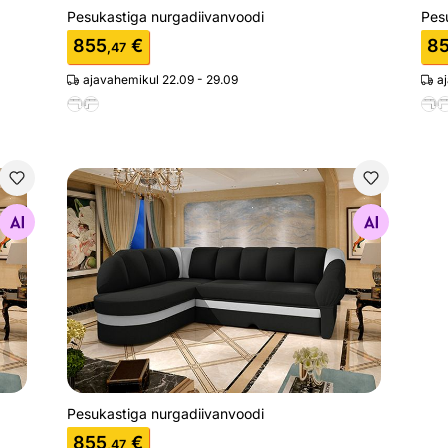
Pesukastiga nurgadiivanvoodi
Pes
855
€
8
,47
ajavahemikul 22.09 - 29.09
a
Pesukastiga nurgadiivanvoodi
Otsi sarnaseid
Pesukastiga nurgadiivanvoodi
855
€
,47