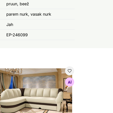
pruun, beež
parem nurk, vasak nurk
Jah
EP-246099
ukastiga nurgadiivanvoodi
Otsi sarnaseid