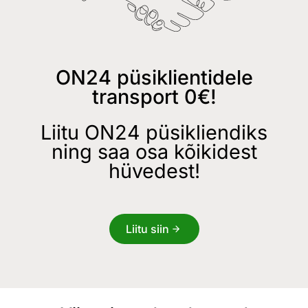
ON24 püsiklientidele
transport 0€!
Liitu ON24 püsikliendiks
ning saa osa kõikidest
hüvedest!
Liitu siin