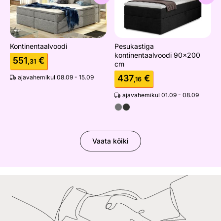
Kontinentaalvoodi
Pesukastiga
kontinentaalvoodi 90x200
551
€
,31
cm
437
€
ajavahemikul 08.09 - 15.09
,16
ajavahemikul 01.09 - 08.09
Vaata kõiki