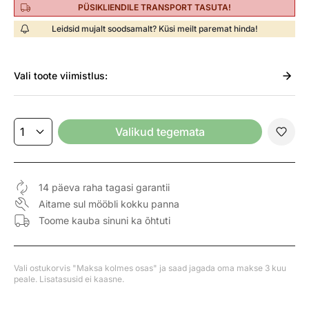
PÜSIKLIENDILE TRANSPORT TASUTA!
Leidsid mujalt soodsamalt? Küsi meilt paremat hinda!
Vali
toote viimistlus:
Valikud tegemata
14 päeva raha tagasi garantii
Aitame sul mööbli kokku panna
Toome kauba sinuni ka õhtuti
Vali ostukorvis "Maksa kolmes osas" ja saad jagada oma makse 3 kuu
peale. Lisatasusid ei kaasne.