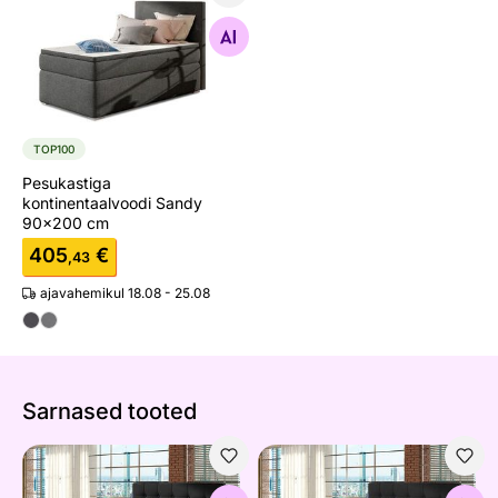
Pesukastiga kontinentaalvoodi Sandy 90x200 cm
Otsi sarnaseid
TOP100
Pesukastiga
kontinentaalvoodi Sandy
90x200 cm
405
€
,43
ajavahemikul 18.08 - 25.08
Sarnased tooted
Kontinentaalvoodi
Kontinentaalvoodi