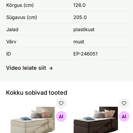
Kõrgus (cm)
126.0
Sügavus (cm)
205.0
Jalad
plastikust
Värv
must
ID
EP-246051
Video leiate siit
Kokku sobivad tooted
Pesukastiga kontinentaalvoodi Sandy 90x200 cm
Pesukastiga kontinentaalvo
Otsi sarnaseid
Otsi sarnaseid