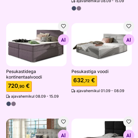
ajavahemikul 08.09 - 15.09
Pesukastidega kontinentaalvoodi
Pesukastiga voodi
Otsi sarnaseid
Otsi sarnaseid
Pesukastidega
Pesukastiga voodi
kontinentaalvoodi
632
€
,72
720
€
,90
ajavahemikul 01.09 - 08.09
ajavahemikul 08.09 - 15.09
Kontinentaalvoodi
Pesukastiga kontinentaalvo
Otsi sarnaseid
Otsi sarnaseid