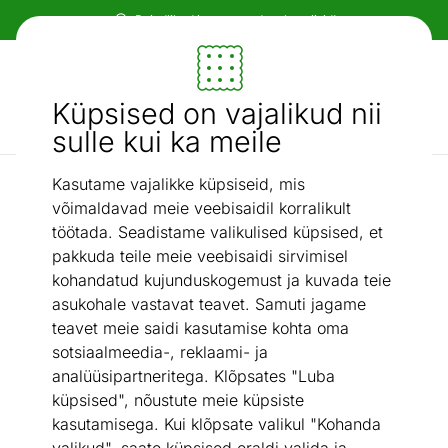
Paindlikud ja mugavad makseviisid!
Mööbel ja sisustus - ON24
Küpsised on vajalikud nii
Otsi...
AI otsing
sulle kui ka meile
Kasutame vajalikke küpsiseid, mis
Kontinentaalvoodid
Pesukastiga kontinentaalvoodi Sandy 90x200 cm
/
võimaldavad meie veebisaidil korralikult
töötada. Seadistame valikulised küpsised, et
pakkuda teile meie veebisaidi sirvimisel
kohandatud kujunduskogemust ja kuvada teie
asukohale vastavat teavet. Samuti jagame
teavet meie saidi kasutamise kohta oma
sotsiaalmeedia-, reklaami- ja
analüüsipartneritega. Klõpsates "Luba
küpsised", nõustute meie küpsiste
kasutamisega. Kui klõpsate valikul "Kohanda