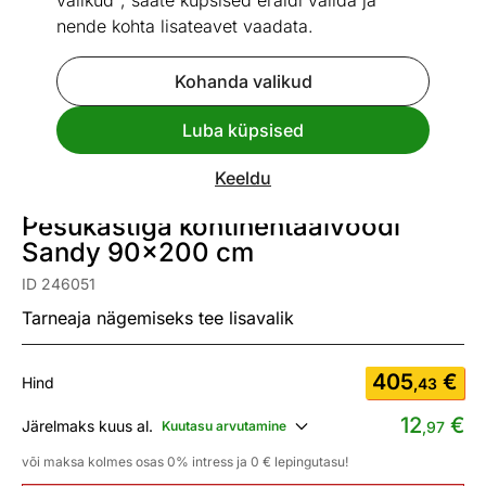
valikud", saate küpsised eraldi valida ja
nende kohta lisateavet vaadata.
Kohanda valikud
Go to slide 1
Go to slide 2
Go to slide 3
Go to slide 4
Go to slide 5
Luba küpsised
Mõõtmed
Vaata sarnaseid
Keeldu
Pesukastiga kontinentaalvoodi
Sandy 90x200 cm
ID 246051
Tarneaja nägemiseks tee lisavalik
405
€
Hind
,43
12
€
Järelmaks kuus al.
Kuutasu arvutamine
,97
või maksa kolmes osas 0% intress ja 0 € lepingutasu!