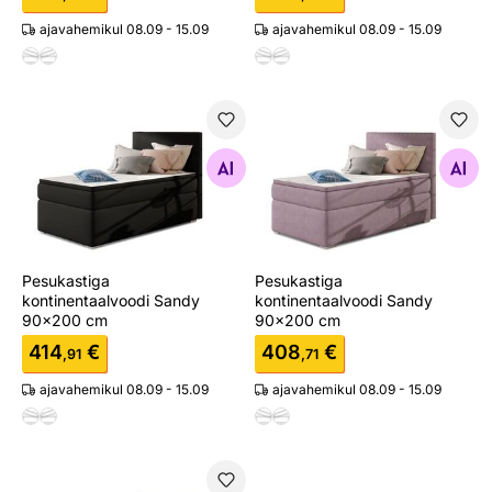
ajavahemikul 08.09 - 15.09
ajavahemikul 08.09 - 15.09
Pesukastiga kontinentaalvoodi Sandy 90x200 cm
Pesukastiga kontinentaalvo
Otsi sarnaseid
Otsi sarnaseid
Pesukastiga
Pesukastiga
kontinentaalvoodi Sandy
kontinentaalvoodi Sandy
90x200 cm
90x200 cm
414
€
408
€
,91
,71
ajavahemikul 08.09 - 15.09
ajavahemikul 08.09 - 15.09