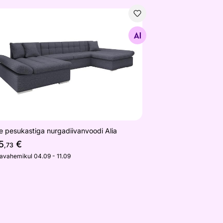
e pesukastiga nurgadiivanvoodi Alia
Otsi sarnaseid
e pesukastiga nurgadiivanvoodi Alia
5
€
,73
javahemikul 04.09 - 11.09