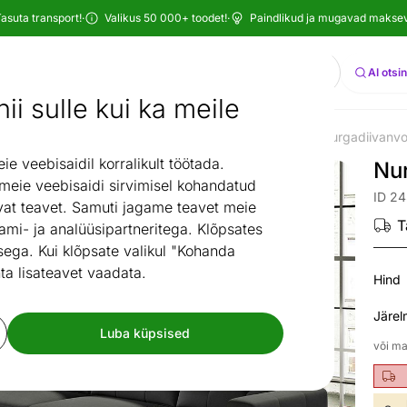
asuta transport!
·
Valikus 50 000+ toodet!
·
Paindlikud ja mugavad maksevi
Otsi
AI otsi
ii sulle kui ka meile
tuba
Pehme mööbel
Diivanid
U-kujulised diivanid
Nurgadiivanvo
/
/
/
/
 veebisaidil korralikult töötada.
Nu
 meie veebisaidi sirvimisel kohandatud
ID 2
at teavet. Samuti jagame teavet meie
T
ami- ja analüüsipartneritega. Klõpsates
ega. Kui klõpsate valikul "Kohanda
ta lisateavet vaadata.
Hind
Järel
Luba küpsised
või ma