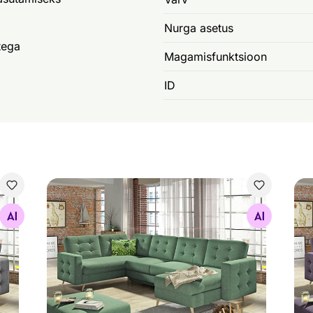
Nurga asetus
tega
Magamisfunktsioon
ID
Nurgadiivanvoodi
Nur
Otsi sarnaseid