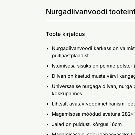
Nurgadiivanvoodi tootein
Toote kirjeldus
Nurgadiivanvoodi karkass on valmist
puitlaastplaadist
Istumisosa sisuks on pehme polster 
Diivan on kaetud musta värvi kanga
Universaalse nurgaga diivan, nurga 
kokkupannes
Lihtsalt avatav voodimehhanism, p
Magamisosa mõõdud avatuna 282x
Jalad on puidust, kõrgus 16cm
Magamisase ei sobi igapäevaseks k