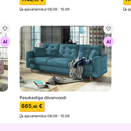
ajavahemikul 08.09 - 15.09
a
Pesukastiga diivanvoodi
Otsi sarnaseid
Pesukastiga diivanvoodi
665
€
,46
ajavahemikul 08.09 - 15.09