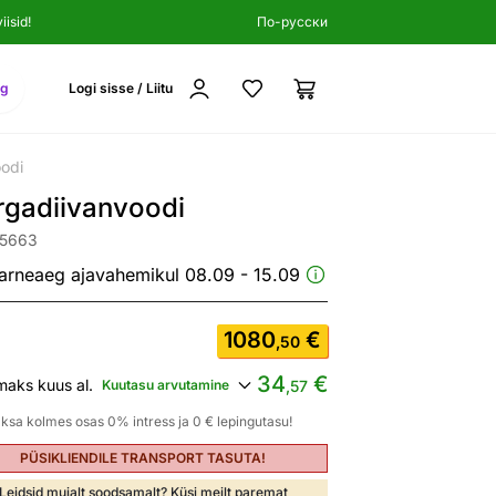
isid!
По-русски
ng
Logi sisse / Liitu
odi
rgadiivanvoodi
45663
arneaeg ajavahemikul 08.09 - 15.09
1080
€
,50
34
€
maks kuus al.
Kuutasu arvutamine
,57
ksa kolmes osas 0% intress ja 0 € lepingutasu!
PÜSIKLIENDILE TRANSPORT TASUTA!
Leidsid mujalt soodsamalt? Küsi meilt paremat