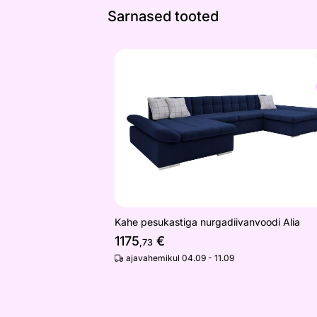
Sarnased tooted
Kahe pesukastiga nurgadiivanvoodi Al
Otsi sarnaseid
Kahe pesukastiga nurgadiivanvoodi Alia
1175
€
,73
ajavahemikul 04.09 - 11.09