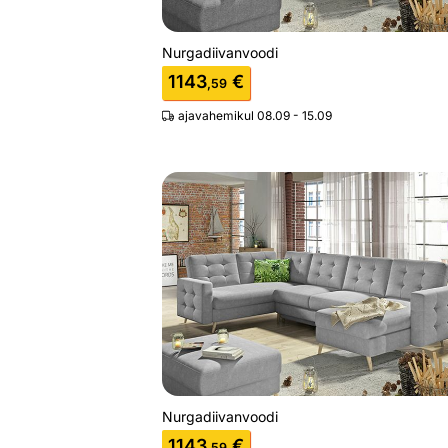
Nurgadiivanvoodi
1143
€
,59
ajavahemikul 08.09 - 15.09
Nurgadiivanvoodi
Otsi sarnaseid
Nurgadiivanvoodi
1143
€
,59