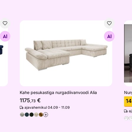
ia
Kahe pesukastiga nurgadiivanvoodi Alia
Nur
Otsi sarnaseid
Kahe pesukastiga nurgadiivanvoodi Alia
Nur
1175
€
1
,73
ajavahemikul 04.09 - 11.09
a
+