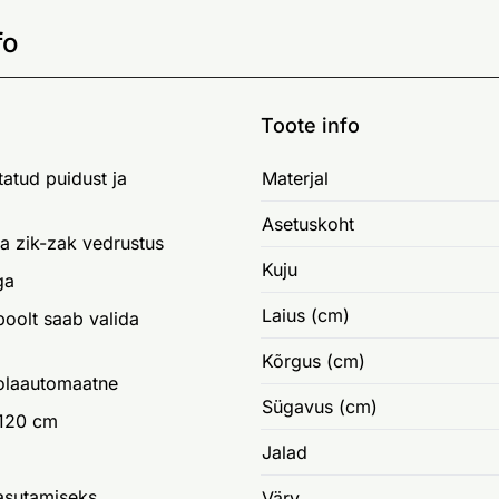
fo
Toote info
atud puidust ja
Materjal
Asetuskoht
ja zik-zak vedrustus
Kuju
ga
Laius (cm)
poolt saab valida
Kõrgus (cm)
oolaautomaatne
Sügavus (cm)
120 cm
Jalad
asutamiseks
Värv