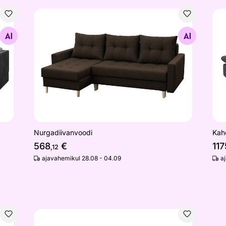
Nurgadiivanvoodi
Kah
Otsi sarnaseid
Nurgadiivanvoodi
Kah
568
€
117
,12
ajavahemikul 28.08 - 04.09
a
ia
Kahe pesukastiga nurgadiivanvoodi Alia