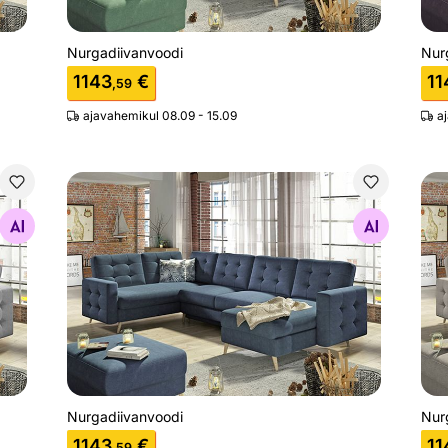
Nurgadiivanvoodi
Nur
1143
€
11
,59
ajavahemikul 08.09 - 15.09
a
Nurgadiivanvoodi
Nur
Otsi sarnaseid
Nurgadiivanvoodi
Nur
1143
€
11
,59