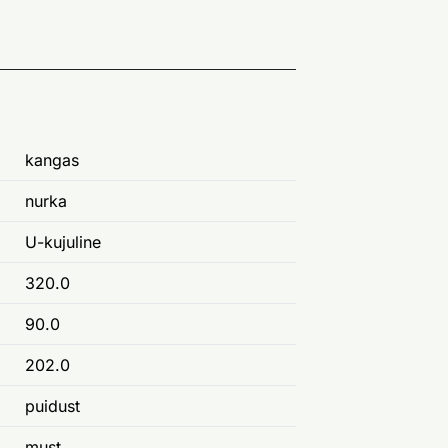
kangas
nurka
U-kujuline
320.0
90.0
202.0
puidust
must