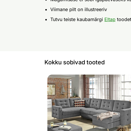
Viimane pilt on illustreeriv
Tutvu teiste kaubamärgi
Eltap
toode
Kokku sobivad tooted
Nurgadiivanvoodi
Otsi sarnaseid