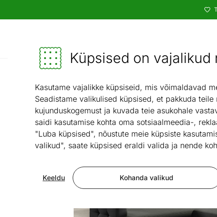
T
Kataloog
Mööbel ja sisustus - ON24
Küpsised on vajalikud n
Elu
Kasutame vajalikke küpsiseid, mis võimaldavad meie
Seadistame valikulised küpsised, et pakkuda teile
kujunduskogemust ja kuvada teie asukohale vastav
saidi kasutamise kohta oma sotsiaalmeedia-, rekla
"Luba küpsised", nõustute meie küpsiste kasutamis
valikud", saate küpsised eraldi valida ja nende koh
Keeldu
Kohanda valikud