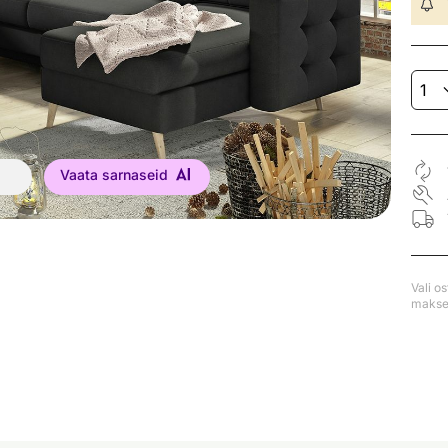
Vaata sarnaseid
Vali o
makse 