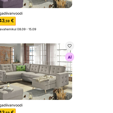
gadiivanvoodi
43
€
,59
javahemikul 08.09 - 15.09
gadiivanvoodi
Otsi sarnaseid
gadiivanvoodi
43
€
,59