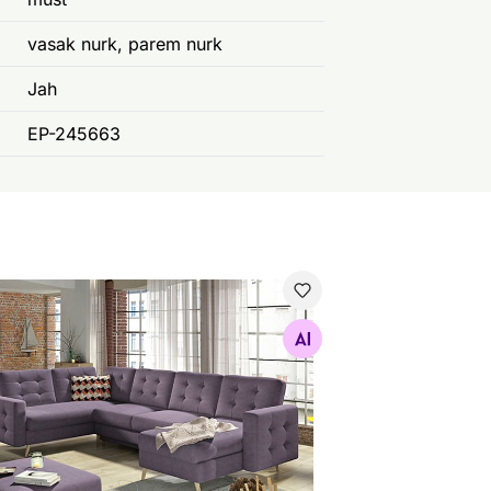
vasak nurk, parem nurk
Jah
EP-245663
gadiivanvoodi
Otsi sarnaseid