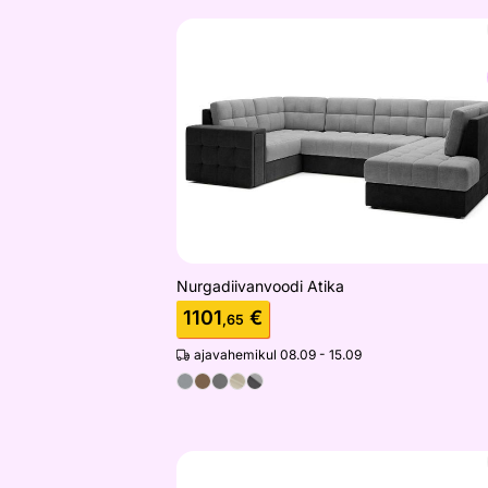
Nurgadiivanvoodi Atika
Otsi sarnaseid
Nurgadiivanvoodi Atika
1101
€
,65
ajavahemikul 08.09 - 15.09
Kahe pesukastiga nurgadiivanvoodi Al