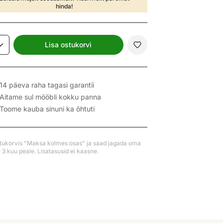
hinda!
Lisa ostukorvi
14 päeva raha tagasi garantii
Aitame sul mööbli kokku panna
Toome kauba sinuni ka õhtuti
stukorvis "Maksa kolmes osas" ja saad jagada oma
3 kuu peale. Lisatasusid ei kaasne.