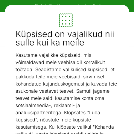
Paindlikud ja mugavad makseviisid!
Mööbel ja sisustus - ON24
Küpsised on vajalikud nii
Otsi...
AI otsing
sulle kui ka meile
Kasutame vajalikke küpsiseid, mis
Pesukastiga nurgadiivanvoodid
Pesukastiga nurgadiivanvoodi
/
võimaldavad meie veebisaidil korralikult
töötada. Seadistame valikulised küpsised, et
pakkuda teile meie veebisaidi sirvimisel
kohandatud kujunduskogemust ja kuvada teie
asukohale vastavat teavet. Samuti jagame
teavet meie saidi kasutamise kohta oma
sotsiaalmeedia-, reklaami- ja
analüüsipartneritega. Klõpsates "Luba
küpsised", nõustute meie küpsiste
kasutamisega. Kui klõpsate valikul "Kohanda