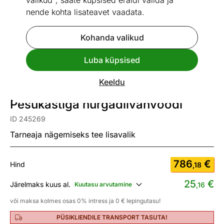
valikud", saate küpsised eraldi valida ja
nende kohta lisateavet vaadata.
Kohanda valikud
Go to slide 1
Go to slide 2
Luba küpsised
Mõõtmed
Vaata sarnaseid
Keeldu
Pesukastiga nurgadiivanvoodi
ID 245269
Tarneaja nägemiseks tee lisavalik
786
€
Hind
,18
25
€
Järelmaks kuus al.
Kuutasu arvutamine
,16
või maksa kolmes osas 0% intress ja 0 € lepingutasu!
PÜSIKLIENDILE TRANSPORT TASUTA!