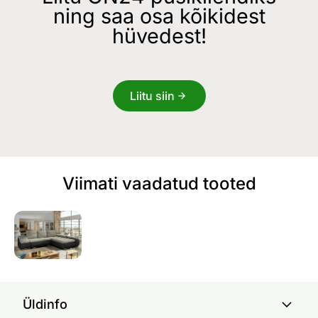
ning saa osa kõikidest
hüvedest!
Liitu siin
Viimati vaadatud tooted
Üldinfo