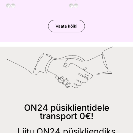
Vaata kõiki
ON24 püsiklientidele
transport 0€!
Liitu ON24 püsikliendiks