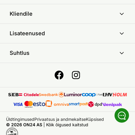
Kliendile
Lisateenused
Suhtlus
Üldtingimused
Privaatsus ja andmekaitse
Küpsised
© 2026 ON24 AS
|
Kõik õigused kaitstud