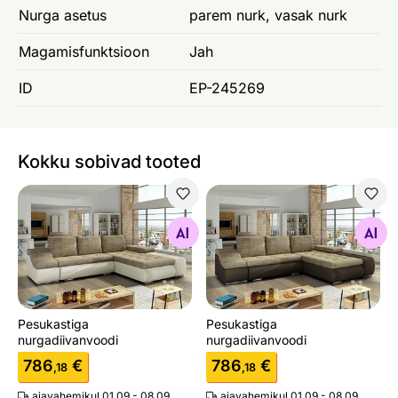
Nurga asetus
parem nurk, vasak nurk
Magamisfunktsioon
Jah
ID
EP-245269
Kokku sobivad tooted
Pesukastiga nurgadiivanvoodi
Pesukastiga nurgadiivanvoo
Otsi sarnaseid
Otsi sarnaseid
Pesukastiga
Pesukastiga
nurgadiivanvoodi
nurgadiivanvoodi
786
€
786
€
,18
,18
ajavahemikul 01.09 - 08.09
ajavahemikul 01.09 - 08.09