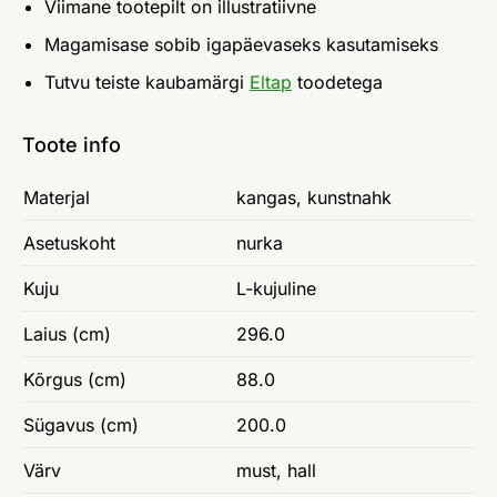
Viimane tootepilt on illustratiivne
Magamisase sobib igapäevaseks kasutamiseks
Tutvu teiste kaubamärgi
Eltap
toodetega
Toote info
Materjal
kangas, kunstnahk
Asetuskoht
nurka
Kuju
L-kujuline
Laius (cm)
296.0
Kõrgus (cm)
88.0
Sügavus (cm)
200.0
Värv
must, hall