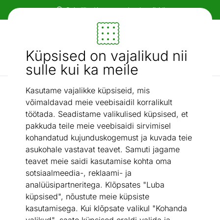
Paindlikud ja mugavad makseviisid!
Mööbel ja sisustus - ON24
Küpsised on vajalikud nii
Otsi...
AI otsing
sulle kui ka meile
Kasutame vajalikke küpsiseid, mis
Vannitoavalamud
Marmorist valamu
/
võimaldavad meie veebisaidil korralikult
töötada. Seadistame valikulised küpsised, et
pakkuda teile meie veebisaidi sirvimisel
kohandatud kujunduskogemust ja kuvada teie
asukohale vastavat teavet. Samuti jagame
teavet meie saidi kasutamise kohta oma
sotsiaalmeedia-, reklaami- ja
analüüsipartneritega. Klõpsates "Luba
küpsised", nõustute meie küpsiste
kasutamisega. Kui klõpsate valikul "Kohanda