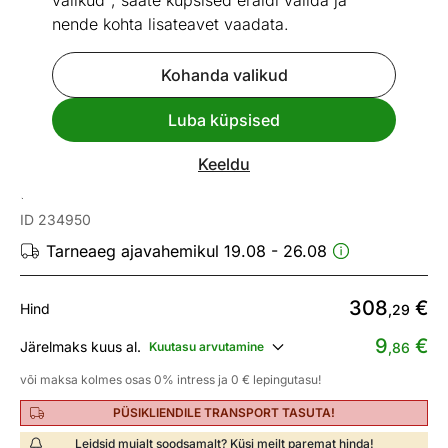
valikud", saate küpsised eraldi valida ja
nende kohta lisateavet vaadata.
Kohanda valikud
Go to slide 1
Go to slide 2
Luba küpsised
Mõõtmed
Vaata sarnaseid
Keeldu
Marmorist valamu
ID 234950
Tarneaeg ajavahemikul 19.08 - 26.08
308
€
Hind
,29
9
€
Järelmaks kuus al.
Kuutasu arvutamine
,86
või maksa kolmes osas 0% intress ja 0 € lepingutasu!
PÜSIKLIENDILE TRANSPORT TASUTA!
Leidsid mujalt soodsamalt? Küsi meilt paremat hinda!