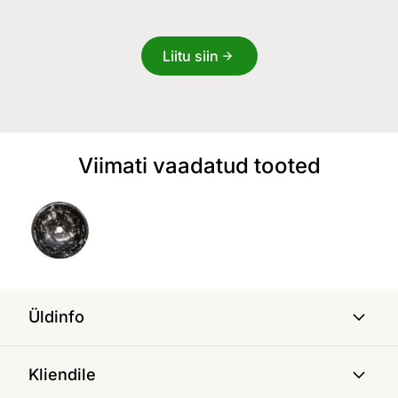
Liitu siin
Viimati vaadatud tooted
Üldinfo
Kliendile