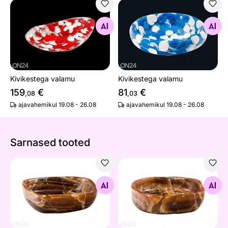
Kivikestega valamu
Kivikestega valamu
Otsi sarnaseid
Otsi sarnaseid
Kivikestega valamu
Kivikestega valamu
159
€
81
€
,08
,03
ajavahemikul 19.08 - 26.08
ajavahemikul 19.08 - 26.08
Sarnased tooted
Poolvääriskivist valamu
Poolvääriskivist valamu
Otsi sarnaseid
Otsi sarnaseid