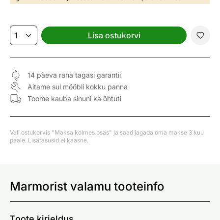
Lisa ostukorvi
14 päeva raha tagasi garantii
Aitame sul mööbli kokku panna
Toome kauba sinuni ka õhtuti
Vali ostukorvis "Maksa kolmes osas" ja saad jagada oma makse 3 kuu
peale. Lisatasusid ei kaasne.
Marmorist valamu tooteinfo
Toote kirjeldus