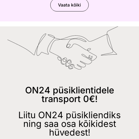
Vaata kõiki
ON24 püsiklientidele
transport 0€!
Liitu ON24 püsikliendiks
ning saa osa kõikidest
hüvedest!