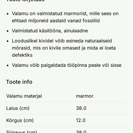
Valamu on valmistatud marmorist, mille sees on
ehtsad miljoneid aastaid vanad fossiilid
Valmistatud käsitööna, ainulaadne
Looduslikel kividel võib esineda naturaalseid
mõrasid, mis on kivile omased ja mida ei loeta
defektiks
Valamu võib paigaldada tööpinna peale või sisse
Toote info
Valamu materjal
marmor
Laius (cm)
38.0
Kõrgus (cm)
12.0
Sügavus (cm)
38.0