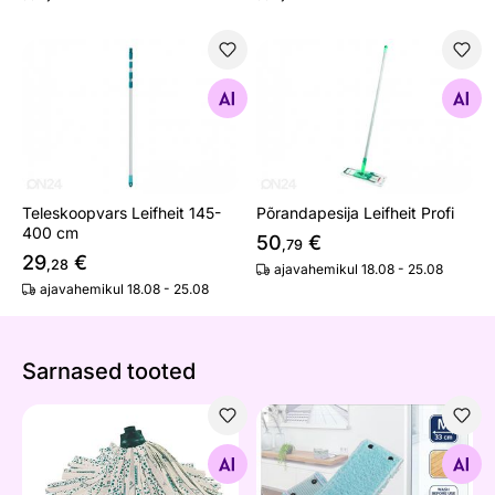
Teleskoopvars Leifheit 145-400 cm
Põrandapesija Leifheit Profi
Otsi sarnaseid
Otsi sarnaseid
Teleskoopvars Leifheit 145-
Põrandapesija Leifheit Profi
400 cm
50
€
,79
29
€
,28
ajavahemikul 18.08 - 25.08
ajavahemikul 18.08 - 25.08
Sarnased tooted
Põrandapesija Leifheit Classic Mop vahetusotsik
Põrandapesija vahetuskate L
Otsi sarnaseid
Otsi sarnaseid