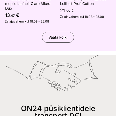
mopile Leifheit Claro Micro
Leifheit Profi Cotton
Duo
21
€
,55
13
€
,47
ajavahemikul 18.08 - 25.08
ajavahemikul 18.08 - 25.08
Vaata kõiki
ON24 püsiklientidele
transport 0€!