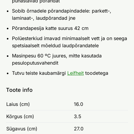
puhastavad põrandat
Sobib õrnadele põrandapindadele: parkett-,
laminaat-, laudpõrandad jne
Põrandapesija katte suurus 42 cm
Polüesterkiud imavad minimaalselt vett ja on seega
spetsiaalselt mõeldud laudpõrandatele
Masinpesu 60 ºC juures, mitte kasutada
pesuloputusvahendit
Tutvu teiste kaubamärgi
Leifheit
toodetega
Toote info
Laius (cm)
16.0
Kõrgus (cm)
3.5
Sügavus (cm)
27.0