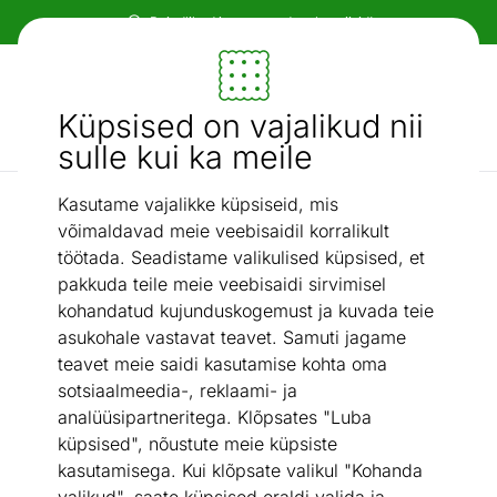
Paindlikud ja mugavad makseviisid!
Mööbel ja sisustus - ON24
Küpsised on vajalikud nii
Otsi...
AI otsing
sulle kui ka meile
Kasutame vajalikke küpsiseid, mis
Varumopid ja -lapid
Põrandapesija kate Leifheit Profi Extra Soft
/
võimaldavad meie veebisaidil korralikult
töötada. Seadistame valikulised küpsised, et
pakkuda teile meie veebisaidi sirvimisel
kohandatud kujunduskogemust ja kuvada teie
asukohale vastavat teavet. Samuti jagame
teavet meie saidi kasutamise kohta oma
sotsiaalmeedia-, reklaami- ja
analüüsipartneritega. Klõpsates "Luba
küpsised", nõustute meie küpsiste
kasutamisega. Kui klõpsate valikul "Kohanda