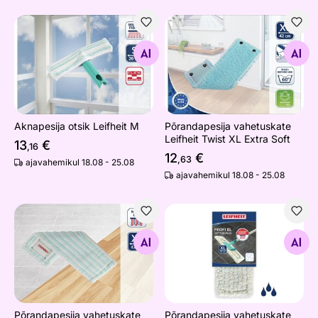
Aknapesija otsik Leifheit M
Põrandapesija vahetuskate Le
Otsi sarnaseid
Otsi sarnaseid
Aknapesija otsik Leifheit M
Põrandapesija vahetuskate
Leifheit Twist XL Extra Soft
13
€
,16
12
€
,63
ajavahemikul 18.08 - 25.08
ajavahemikul 18.08 - 25.08
Põrandapesija vahetuskate mopile Leifheit Claro Micro 
Põrandapesija vahetuskate Le
Otsi sarnaseid
Otsi sarnaseid
Põrandapesija vahetuskate
Põrandapesija vahetuskate