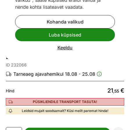
valikud", saate küpsised eraldi valida ja
nende kohta lisateavet vaadata.
Kohanda valikud
Vaata sarnaseid
Luba küpsised
Keeldu
Põrandapesija kate Leifheit Profi
Extra Soft
ID 232066
Tarneaeg ajavahemikul 18.08 - 25.08
21
€
Hind
,55
PÜSIKLIENDILE TRANSPORT TASUTA!
Leidsid mujalt soodsamalt? Küsi meilt paremat hinda!