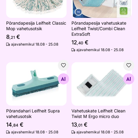
Põrandapesija Leifheit Classic
Põrandapesija vahetuskate
Mop vahetusotsik
Leifheit Twist/Combi Clean
ExtraSoft
8
€
,21
12
€
,40
ajavahemikul 18.08 - 25.08
ajavahemikul 18.08 - 25.08
Põrandahari Leifheit Supra vahetusotsik
Vahetuskate Leifheit Clean 
Otsi sarnaseid
Otsi sarnaseid
Põrandahari Leifheit Supra
Vahetuskate Leifheit Clean
vahetusotsik
Twist M Ergo micro duo
14
€
13
€
,84
,01
ajavahemikul 18.08 - 25.08
ajavahemikul 18.08 - 25.08