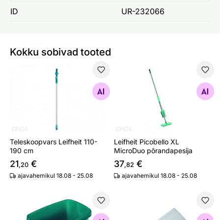
ID
UR-232066
Kokku sobivad tooted
Teleskoopvars Leifheit 110-190 cm
Leifheit Picobello XL Micro
Otsi sarnaseid
Otsi sarnaseid
Teleskoopvars Leifheit 110-
Leifheit Picobello XL
190 cm
MicroDuo põrandapesija
21
€
37
€
,20
,82
ajavahemikul 18.08 - 25.08
ajavahemikul 18.08 - 25.08
Leifheit Combi ämber Classic mopile
Põrandapesija Picobello M E