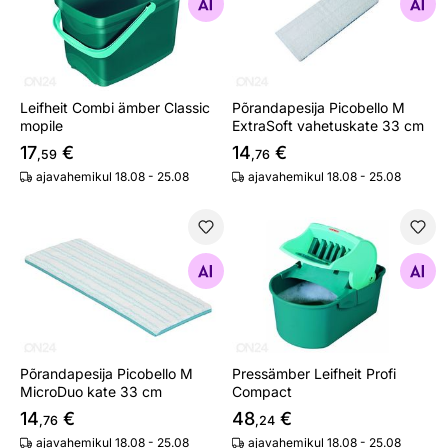
Otsi sarnaseid
Otsi sarnaseid
Leifheit Combi ämber Classic
Põrandapesija Picobello M
mopile
ExtraSoft vahetuskate 33 cm
17
€
14
€
,59
,76
ajavahemikul 18.08 - 25.08
ajavahemikul 18.08 - 25.08
Põrandapesija Picobello M MicroDuo kate 33 cm
Pressämber Leifheit Profi C
Otsi sarnaseid
Otsi sarnaseid
Põrandapesija Picobello M
Pressämber Leifheit Profi
MicroDuo kate 33 cm
Compact
14
€
48
€
,76
,24
ajavahemikul 18.08 - 25.08
ajavahemikul 18.08 - 25.08