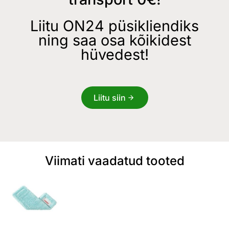
Liitu ON24 püsikliendiks
ning saa osa kõikidest
hüvedest!
Liitu siin
Viimati vaadatud tooted