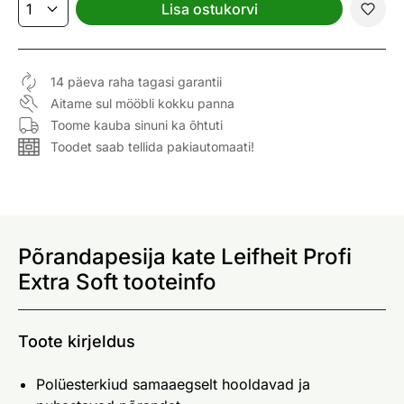
Lisa ostukorvi
14 päeva raha tagasi garantii
Aitame sul mööbli kokku panna
Toome kauba sinuni ka õhtuti
Toodet saab tellida pakiautomaati!
Põrandapesija kate Leifheit Profi
Extra Soft tooteinfo
Toote kirjeldus
Polüesterkiud samaaegselt hooldavad ja