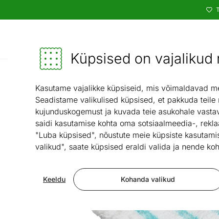
T
Kataloog
Mööbel ja sisustus - ON24
Küpsised on vajalikud n
Esik ja majapidamisruum
Majapidamis
/
Kasutame vajalikke küpsiseid, mis võimaldavad meie
Seadistame valikulised küpsised, et pakkuda teile
kujunduskogemust ja kuvada teie asukohale vastav
saidi kasutamise kohta oma sotsiaalmeedia-, rekla
"Luba küpsised", nõustute meie küpsiste kasutamis
valikud", saate küpsised eraldi valida ja nende koh
Keeldu
Kohanda valikud