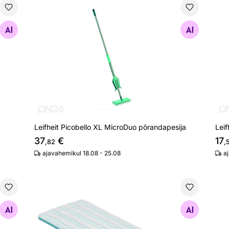
Leifheit Picobello XL MicroDuo põrandapesija
Lei
Otsi sarnaseid
Leifheit Picobello XL MicroDuo põrandapesija
Leif
37
€
17
,82
,
ajavahemikul 18.08 - 25.08
a
 vahetuskate 33 cm
Põrandapesija Picobello M MicroDuo kate 33 cm
Pre
Otsi sarnaseid