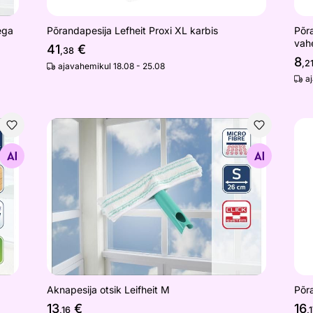
ega
Põrandapesija Lefheit Proxi XL karbis
Põra
vah
41
€
,38
8
,2
ajavahemikul 18.08 - 25.08
a
wist/Combi Clean ExtraSoft
Aknapesija otsik Leifheit M
Põr
Otsi sarnaseid
Aknapesija otsik Leifheit M
Põra
13
€
16
,16
,