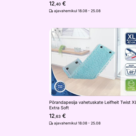
12
€
,40
ajavahemikul 18.08 - 25.08
Põrandapesija vahetuskate Leifheit Tw
Otsi sarnaseid
Põrandapesija vahetuskate Leifheit Twist X
Extra Soft
12
€
,63
ajavahemikul 18.08 - 25.08