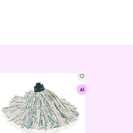
andapesija Leifheit Classic Mop vahetusotsik
Otsi sarnaseid