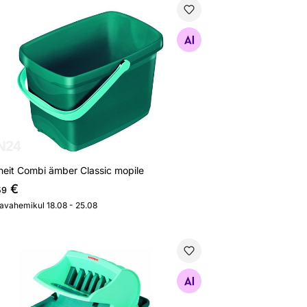
fheit Combi ämber Classic mopile
Otsi sarnaseid
heit Combi ämber Classic mopile
€
59
javahemikul 18.08 - 25.08
ssämber Leifheit Profi Compact
Otsi sarnaseid