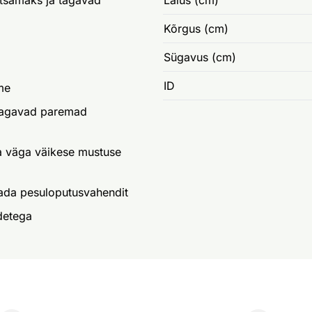
htsamaks ja tagavad
Laius (cm)
Kõrgus (cm)
Sügavus (cm)
ID
me
tagavad paremad
ka väga väikese mustuse
tada pesuloputusvahendit
detega