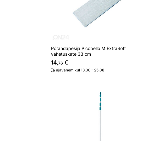
Põrandapesija Picobello M ExtraSoft
vahetuskate 33 cm
14
€
,76
ajavahemikul 18.08 - 25.08
Teleskoopvars Leifheit 145-400 cm
Otsi sarnaseid