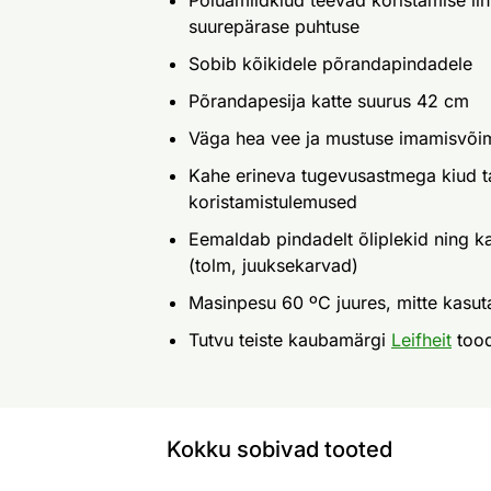
Polüamiidkiud teevad koristamise li
suurepärase puhtuse
Sobib kõikidele põrandapindadele
Põrandapesija katte suurus 42 cm
Väga hea vee ja mustuse imamisvõi
Kahe erineva tugevusastmega kiud 
koristamistulemused
Eemaldab pindadelt õliplekid ning 
(tolm, juuksekarvad)
Masinpesu 60 ºC juures, mitte kasu
Tutvu teiste kaubamärgi
Leifheit
too
Kokku sobivad tooted