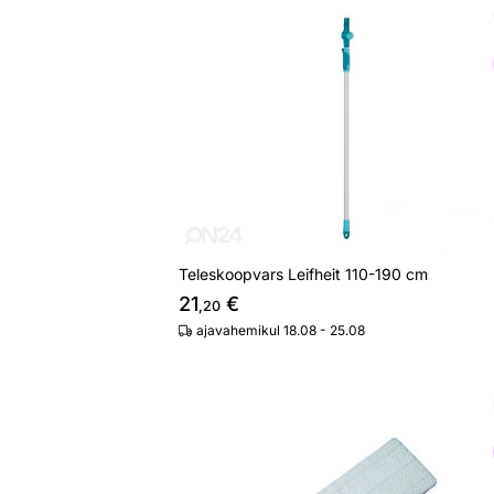
Teleskoopvars Leifheit 110-190 cm
Otsi sarnaseid
Teleskoopvars Leifheit 110-190 cm
21
€
,20
ajavahemikul 18.08 - 25.08
Põrandapesija Picobello M ExtraSoft
Otsi sarnaseid