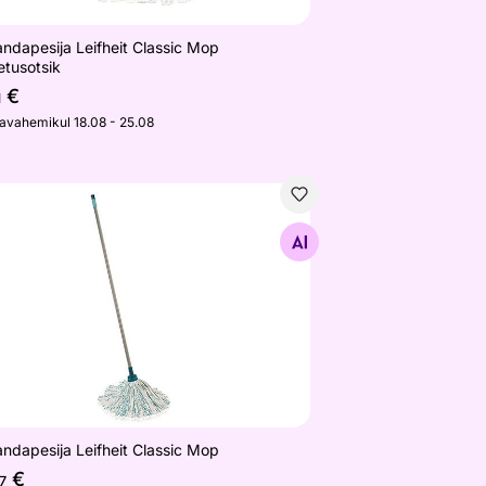
ndapesija Leifheit Classic Mop
etusotsik
€
1
javahemikul 18.08 - 25.08
andapesija Leifheit Classic Mop
Otsi sarnaseid
ndapesija Leifheit Classic Mop
€
17