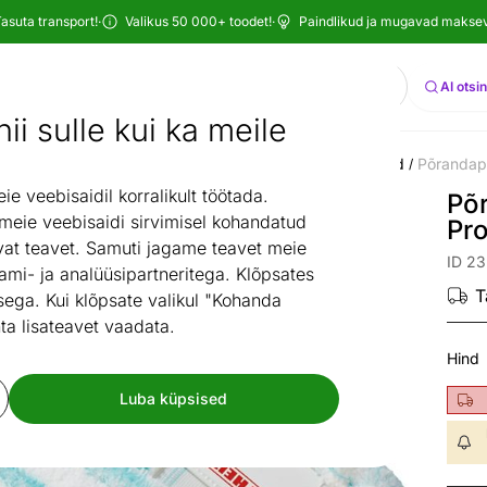
asuta transport!
·
Valikus 50 000+ toodet!
·
Paindlikud ja mugavad maksevi
Otsi
AI otsi
ii sulle kui ka meile
ruum
Koristamine
Põrandakoristus
Varumopid ja -lapid
Põrandape
/
/
/
/
 veebisaidil korralikult töötada.
Põr
 meie veebisaidi sirvimisel kohandatud
Pr
at teavet. Samuti jagame teavet meie
ID 2
ami- ja analüüsipartneritega. Klõpsates
T
ega. Kui klõpsate valikul "Kohanda
ta lisateavet vaadata.
Hind
Luba küpsised