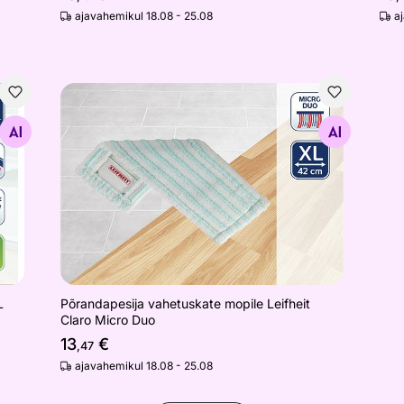
ajavahemikul 18.08 - 25.08
a
ist XL Extra Soft
Põrandapesija vahetuskate mopile Leifheit Claro 
Otsi sarnaseid
L
Põrandapesija vahetuskate mopile Leifheit
Claro Micro Duo
13
€
,47
ajavahemikul 18.08 - 25.08