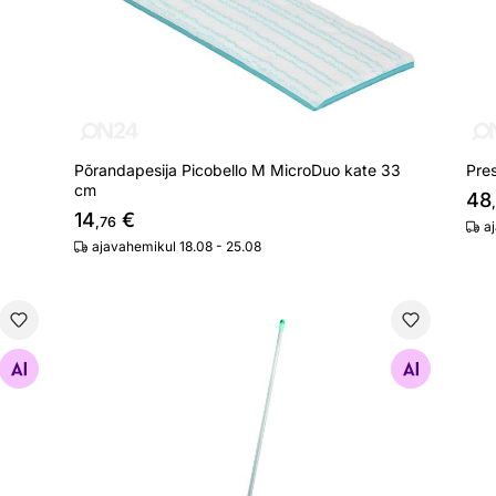
Põrandapesija Picobello M MicroDuo kate 33
Pre
cm
48
14
€
,76
a
ajavahemikul 18.08 - 25.08
Põrandapesija Leifheit Profi
Otsi sarnaseid