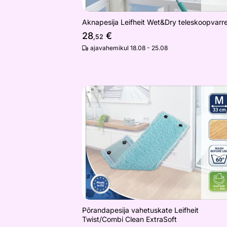
Aknapesija Leifheit Wet&Dry teleskoopvarr
28
€
,52
ajavahemikul 18.08 - 25.08
Põrandapesija vahetuskate Leifheit T
Otsi sarnaseid
Põrandapesija vahetuskate Leifheit
Twist/Combi Clean ExtraSoft