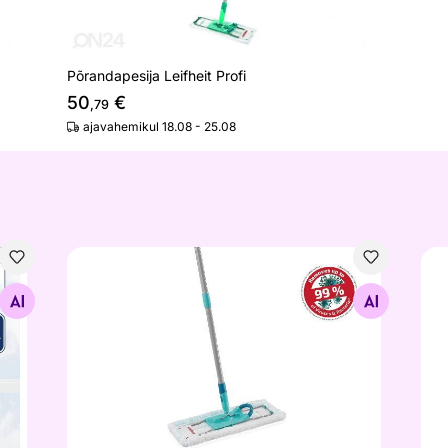
Põrandapesija Leifheit Profi
50
€
,79
ajavahemikul 18.08 - 25.08
pvarrega
Põrandapesija Lefheit Proxi XL karbis
Põr
Otsi sarnaseid