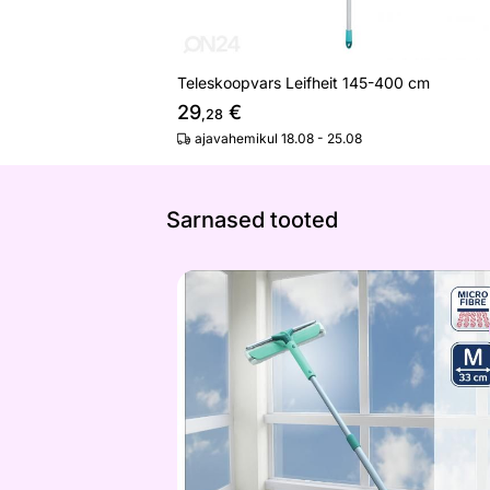
Teleskoopvars Leifheit 145-400 cm
29
€
,28
ajavahemikul 18.08 - 25.08
Sarnased tooted
Aknapesija Leifheit Wet&Dry teleskoo
Otsi sarnaseid