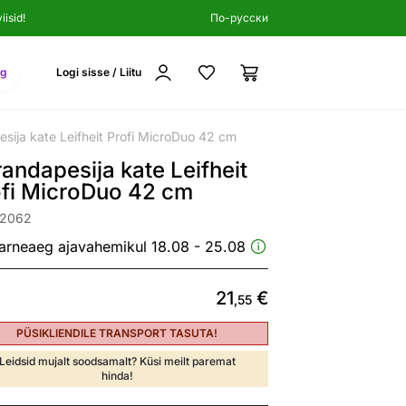
isid!
По-русски
ng
Logi sisse / Liitu
sija kate Leifheit Profi MicroDuo 42 cm
andapesija kate Leifheit
ofi MicroDuo 42 cm
32062
arneaeg ajavahemikul 18.08 - 25.08
21
€
,55
PÜSIKLIENDILE TRANSPORT TASUTA!
Leidsid mujalt soodsamalt? Küsi meilt paremat
hinda!