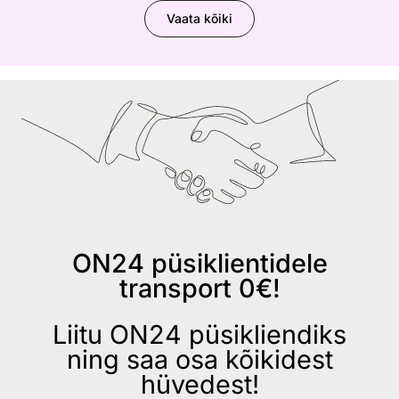
Vaata kõiki
ON24 püsiklientidele
transport 0€!
Liitu ON24 püsikliendiks
ning saa osa kõikidest
hüvedest!