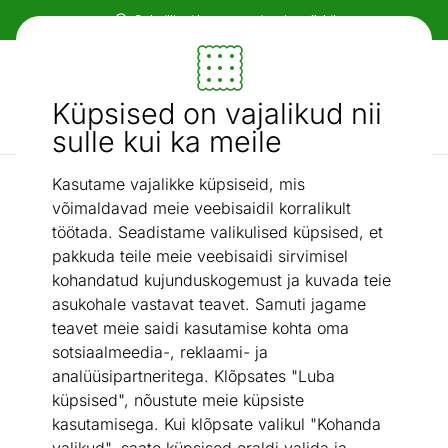
Paindlikud ja mugavad makseviisid!
Mööbel ja sisustus - ON24
Küpsised on vajalikud nii
Otsi...
AI otsing
sulle kui ka meile
Kasutame vajalikke küpsiseid, mis
Mänguväljakute lisad
Kiigeklamber Indoor
/
võimaldavad meie veebisaidil korralikult
töötada. Seadistame valikulised küpsised, et
pakkuda teile meie veebisaidi sirvimisel
kohandatud kujunduskogemust ja kuvada teie
asukohale vastavat teavet. Samuti jagame
teavet meie saidi kasutamise kohta oma
sotsiaalmeedia-, reklaami- ja
analüüsipartneritega. Klõpsates "Luba
küpsised", nõustute meie küpsiste
kasutamisega. Kui klõpsate valikul "Kohanda