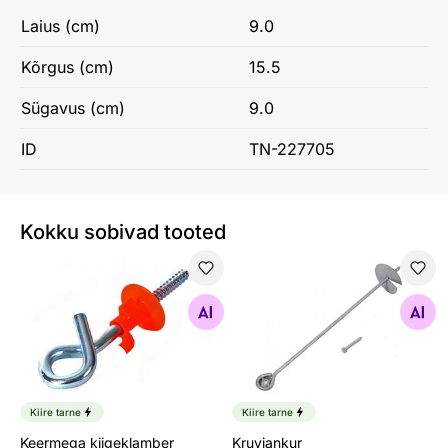
Laius (cm)
9.0
Kõrgus (cm)
15.5
Sügavus (cm)
9.0
ID
TN-227705
Kokku sobivad tooted
Keermega kiigeklamber
Kruviankur mänguväljaku/kii
Otsi sarnaseid
Otsi sarnaseid
Kiire tarne
Kiire tarne
Keermega kiigeklamber
Kruviankur