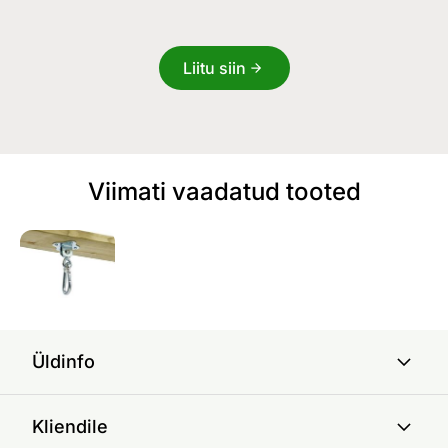
Liitu siin
Viimati vaadatud tooted
Üldinfo
Kliendile