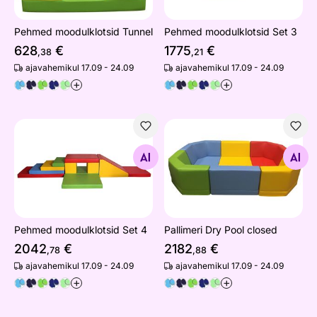
Pehmed moodulklotsid Tunnel
Pehmed moodulklotsid Set 3
628
€
1775
€
,38
,21
ajavahemikul 17.09 - 24.09
ajavahemikul 17.09 - 24.09
+
+
Pehmed moodulklotsid Set 4
Pallimeri Dry Pool closed
Otsi sarnaseid
Otsi sarnaseid
Pehmed moodulklotsid Set 4
Pallimeri Dry Pool closed
2042
€
2182
€
,78
,88
ajavahemikul 17.09 - 24.09
ajavahemikul 17.09 - 24.09
+
+