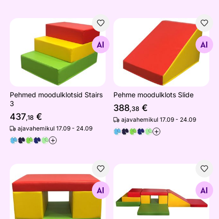
Pehmed moodulklotsid Stairs 3
Pehme moodulklots Slide
Otsi sarnaseid
Otsi sarnaseid
Pehmed moodulklotsid Stairs
Pehme moodulklots Slide
3
388
€
,38
437
€
,18
ajavahemikul 17.09 - 24.09
ajavahemikul 17.09 - 24.09
+
+
Pehmed moodulklotsid Tunnel
Pehmed moodulklotsid Set 3
Otsi sarnaseid
Otsi sarnaseid