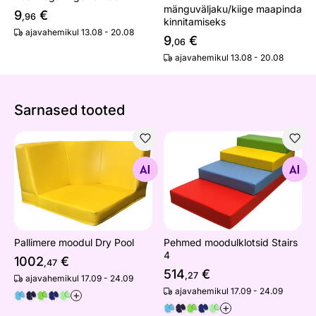
mänguväljaku/kiige maapinda
9
€
,96
kinnitamiseks
ajavahemikul 13.08 - 20.08
9
€
,06
ajavahemikul 13.08 - 20.08
Sarnased tooted
Pallimere moodul Dry Pool
Pehmed moodulklotsid Stair
Otsi sarnaseid
Otsi sarnaseid
Pallimere moodul Dry Pool
Pehmed moodulklotsid Stairs
4
1002
€
,47
514
€
,27
ajavahemikul 17.09 - 24.09
ajavahemikul 17.09 - 24.09
+
+