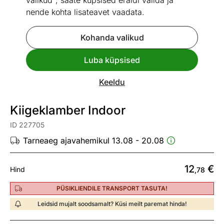
valikud", saate küpsised eraldi valida ja
nende kohta lisateavet vaadata.
Kohanda valikud
Go to slide 1
Go to slide 2
Luba küpsised
Vaata sarnaseid
Keeldu
Kiire tarne
Kiigeklamber Indoor
ID 227705
Tarneaeg ajavahemikul 13.08 - 20.08
12
€
Hind
,78
PÜSIKLIENDILE TRANSPORT TASUTA!
Leidsid mujalt soodsamalt? Küsi meilt paremat hinda!