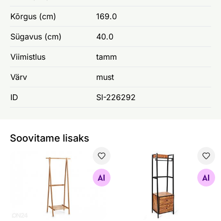
Kõrgus (cm)
169.0
Sügavus (cm)
40.0
Viimistlus
tamm
Värv
must
ID
SI-226292
Soovitame lisaks
Riidenagi
Stange
Otsi sarnaseid
Otsi sarnaseid