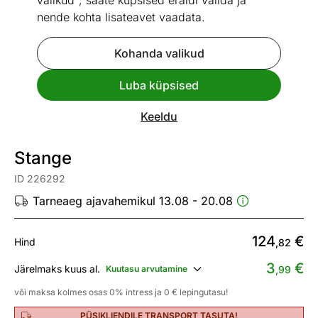
valikud", saate küpsised eraldi valida ja
nende kohta lisateavet vaadata.
Kohanda valikud
Go to slide 1
Go to slide 2
Luba küpsised
Mõõtmed
Vaata sarnaseid
Keeldu
Kiire tarne
Stange
ID 226292
Tarneaeg ajavahemikul 13.08 - 20.08
124
€
Hind
,82
3
€
Järelmaks kuus al.
Kuutasu arvutamine
,99
või maksa kolmes osas 0% intress ja 0 € lepingutasu!
PÜSIKLIENDILE TRANSPORT TASUTA!