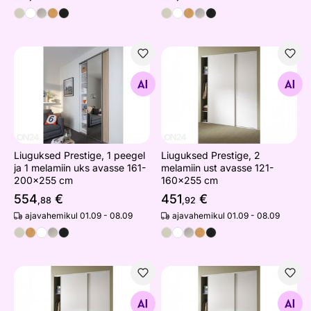
Liuguksed Prestige, 1 peegel ja 1 melamiin uks avasse 
Liuguksed Prestige, 2 mela
Otsi sarnaseid
Otsi sarnaseid
Liuguksed Prestige, 1 peegel
Liuguksed Prestige, 2
ja 1 melamiin uks avasse 161-
melamiin ust avasse 121-
200x255 cm
160x255 cm
554
€
451
€
,88
,92
ajavahemikul 01.09 - 08.09
ajavahemikul 01.09 - 08.09
Liuguksed Prestige, 2 melamiin ust avasse 201-238x25
Liuguksed Prestige, 2 mela
Otsi sarnaseid
Otsi sarnaseid