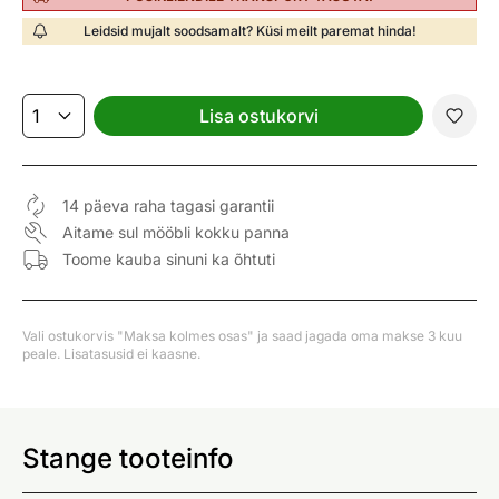
Leidsid mujalt soodsamalt? Küsi meilt paremat hinda!
Lisa ostukorvi
14 päeva raha tagasi garantii
Aitame sul mööbli kokku panna
Toome kauba sinuni ka õhtuti
Vali ostukorvis "Maksa kolmes osas" ja saad jagada oma makse 3 kuu
peale. Lisatasusid ei kaasne.
Stange tooteinfo