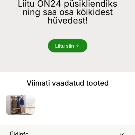
Liitu ON24 püsikliendiks
ning saa osa kõikidest
hüvedest!
Liitu siin
Viimati vaadatud tooted
Üldinfo