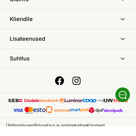
Kliendile
Lisateenused
Suhtlus
Üldtingimused
Privaatsus ja andmekaitse
Küpsised
© 2026 ON24 AS
|
Kõik õigused kaitstud