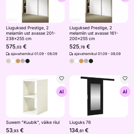
Liuguksed Prestige, 2
Liuguksed Prestige, 2
melamiin ust avasse 201-
melamiin ust avasse 161-
238x255 cm
200x255 cm
575
€
525
€
,03
,78
ajavahemikul 01.09 - 08.09
ajavahemikul 01.09 - 08.09
Suwem "Kuubik", väike riiul
Liuguks 76
Otsi sarnaseid
Otsi sarnaseid
Suwem "Kuubik", väike riiul
Liuguks 76
53
€
134
€
,93
,61