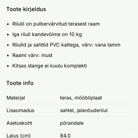
Toote kirjeldus
Riiulil on pulbervärvitud terasest raam
Iga riiuli kandevõime on 10 kg
Riiulid ja sahtlid PVC kattega, värv: vana tamm
Raami värv: must
Kitsas stange ei kuulu komplekti
Toote info
Materjal
teras, mööbliplaat
Lisaomadus
sahtel, jalanõuderiiul
Asetuskoht
põrandale
Laius (cm)
84.0