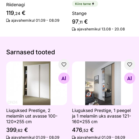
Riidenagi
Kiire tarne
119
€
Stange
,24
ajavahemikul 01.09 - 08.09
97
€
,11
ajavahemikul 13.08 - 20.08
Sarnased tooted
Liuguksed Prestige, 2 melamiin ust avasse 100-120x25
Liuguksed Prestige, 1 peege
Otsi sarnaseid
Otsi sarnaseid
Liuguksed Prestige, 2
Liuguksed Prestige, 1 peegel
melamiin ust avasse 100-
ja 1 melamiin uks avasse 121-
120x255 cm
160x255 cm
399
€
476
€
,62
,52
ajavahemikul 01.09 - 08.09
ajavahemikul 01.09 - 08.09