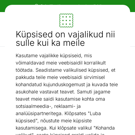
Paindlikud ja mugavad makseviisid!
Mööbel ja sisustus - ON24
Küpsised on vajalikud nii
Otsi...
AI otsing
sulle kui ka meile
Kasutame vajalikke küpsiseid, mis
Magamistuba
Stange
/
võimaldavad meie veebisaidil korralikult
töötada. Seadistame valikulised küpsised, et
pakkuda teile meie veebisaidi sirvimisel
kohandatud kujunduskogemust ja kuvada teie
asukohale vastavat teavet. Samuti jagame
teavet meie saidi kasutamise kohta oma
sotsiaalmeedia-, reklaami- ja
analüüsipartneritega. Klõpsates "Luba
küpsised", nõustute meie küpsiste
kasutamisega. Kui klõpsate valikul "Kohanda