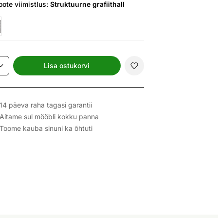
oote viimistlus:
Struktuurne grafiithall
Lisa ostukorvi
14 päeva raha tagasi garantii
Aitame sul mööbli kokku panna
Toome kauba sinuni ka õhtuti