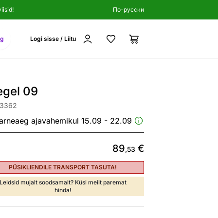
isid!
По-русски
ng
Logi sisse / Liitu
egel 09
03362
arneaeg ajavahemikul 15.09 - 22.09
89
€
,53
PÜSIKLIENDILE TRANSPORT TASUTA!
Leidsid mujalt soodsamalt? Küsi meilt paremat
hinda!