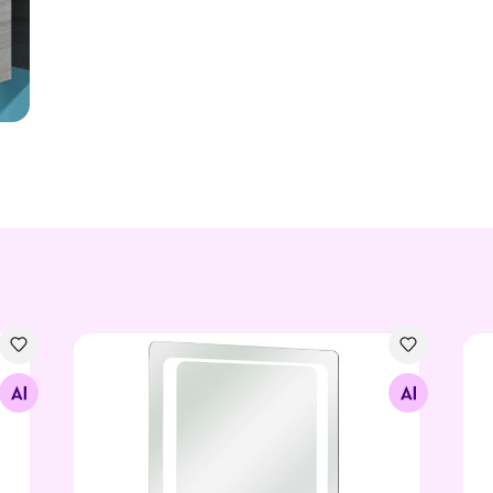
LED valgustusega peegel 21
LED
Otsi sarnaseid