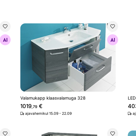
Valamukapp klaasvalamuga 328
LED
Otsi sarnaseid
Valamukapp klaasvalamuga 328
LED
1019
€
40
,79
ajavahemikul 15.09 - 22.09
a