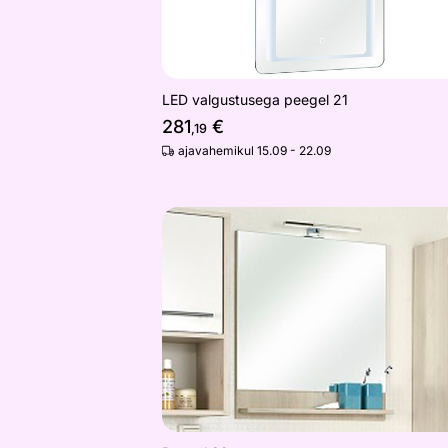
LED valgustusega peegel 21
281
€
,19
ajavahemikul 15.09 - 22.09
Peegel 09
Otsi sarnaseid