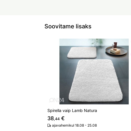
Soovitame lisaks
Spirella vaip Lamb Natura
Otsi sarnaseid
Spirella vaip Lamb Natura
38
€
,44
ajavahemikul 18.08 - 25.08