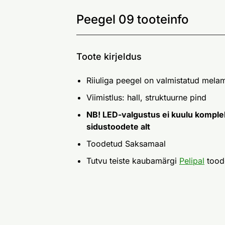
Peegel 09 tooteinfo
Toote kirjeldus
Riiuliga peegel on valmistatud mela
Viimistlus: hall, struktuurne pind
NB! LED-valgustus ei kuulu komplekti
sidustoodete alt
Toodetud Saksamaal
Tutvu teiste kaubamärgi
Pelipal
tood