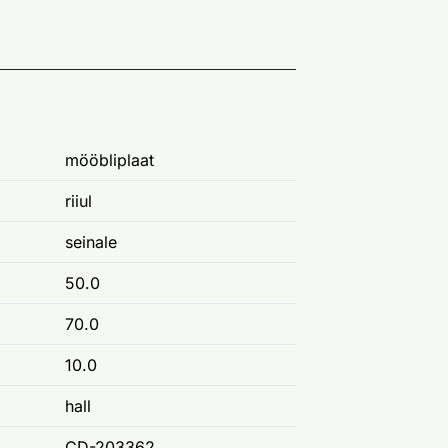
mööbliplaat
riiul
seinale
50.0
70.0
10.0
hall
CD-203362