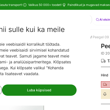
asuta transport!
·
Valikus 50 000+ toodet!
·
Paindlikud ja mugavad maksevi
Otsi
AI otsi
ii sulle kui ka meile
Valgustid ja sisustuskaubad
Peeglid
Vannitoapeeglid
Peegel 09
/
/
/
 veebisaidil korralikult töötada.
Pe
 meie veebisaidi sirvimisel kohandatud
ID 2
at teavet. Samuti jagame teavet meie
T
ami- ja analüüsipartneritega. Klõpsates
ega. Kui klõpsate valikul "Kohanda
ta lisateavet vaadata.
Hind
Luba küpsised