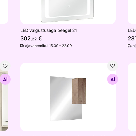
LED valgustusega peegel 21
LED
302
€
28
,22
ajavahemikul 15.09 - 22.09
a
Peegel led-valgustuse ja kapiga Jupiter 80 cm
Sei
Otsi sarnaseid