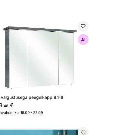
 valgustusega peegelkapp 84-II
Otsi sarnaseid
 valgustusega peegelkapp 84-II
3
€
,48
javahemikul 15.09 - 22.09