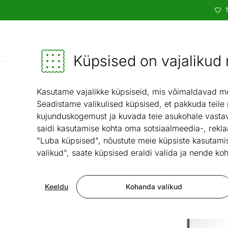
T
Kataloog
Mööbel ja sisustus - ON24
Küpsised on vajalikud n
Kasutame vajalikke küpsiseid, mis võimaldavad meie
Seadistame valikulised küpsised, et pakkuda teile
kujunduskogemust ja kuvada teie asukohale vastav
saidi kasutamise kohta oma sotsiaalmeedia-, rekla
"Luba küpsised", nõustute meie küpsiste kasutamis
valikud", saate küpsised eraldi valida ja nende koh
Keeldu
Kohanda valikud