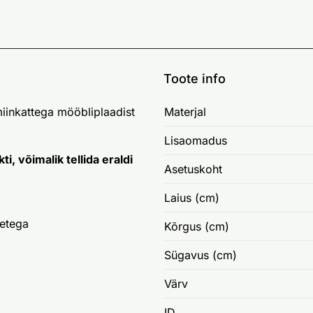
Toote info
miinkattega mööbliplaadist
Materjal
Lisaomadus
, võimalik tellida eraldi
Asetuskoht
Laius (cm)
etega
Kõrgus (cm)
Sügavus (cm)
Värv
ID