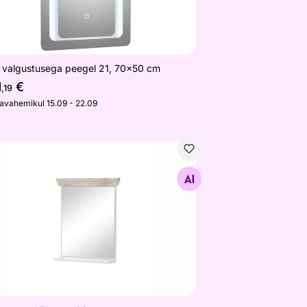
 valgustusega peegel 21, 70x50 cm
1
€
,19
javahemikul 15.09 - 22.09
napeegel Florenz 60 cm
Otsi sarnaseid