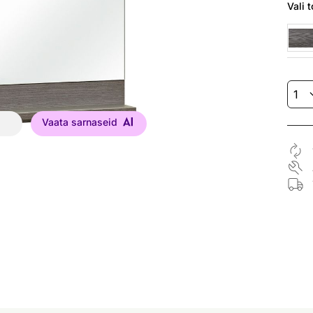
Vali
t
Vaata sarnaseid