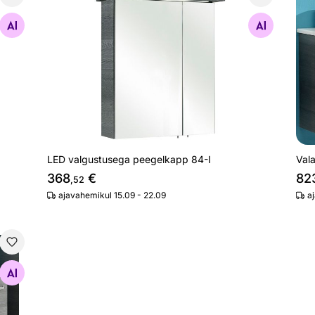
LED valgustusega peegelkapp 84-I
Val
Otsi sarnaseid
LED valgustusega peegelkapp 84-I
Val
368
€
82
,52
ajavahemikul 15.09 - 22.09
a
28