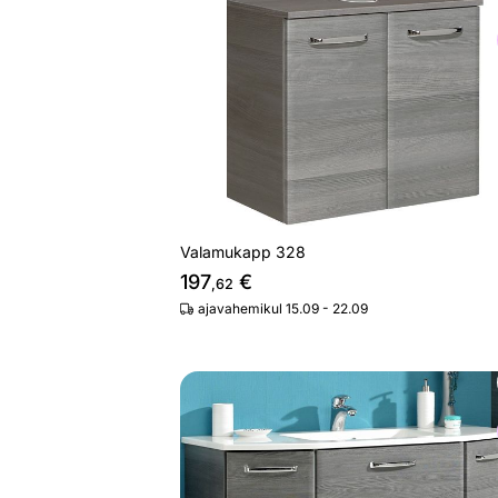
Valamukapp 328
Otsi sarnaseid
Valamukapp 328
197
€
,62
ajavahemikul 15.09 - 22.09
Valamukapp keraamilise valamuga 3
Otsi sarnaseid