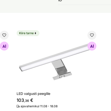
Kiire tarne
LED valgusti peeglile
Otsi sarnaseid
LED valgusti peeglile
103
€
,36
ajavahemikul 11.08 - 18.08