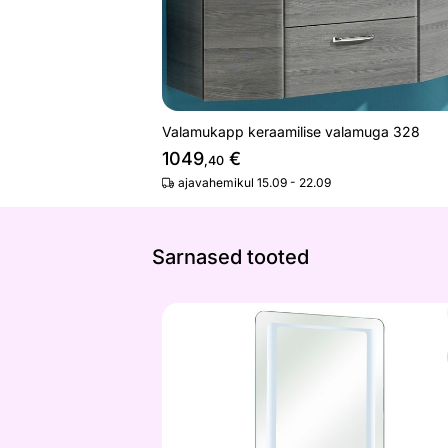
Valamukapp keraamilise valamuga 328
1049
€
,40
ajavahemikul 15.09 - 22.09
Sarnased tooted
LED valgustusega peegel 21
Otsi sarnaseid