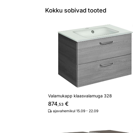
Kokku sobivad tooted
Valamukapp klaasvalamuga 328
Otsi sarnaseid
Valamukapp klaasvalamuga 328
874
€
,53
ajavahemikul 15.09 - 22.09