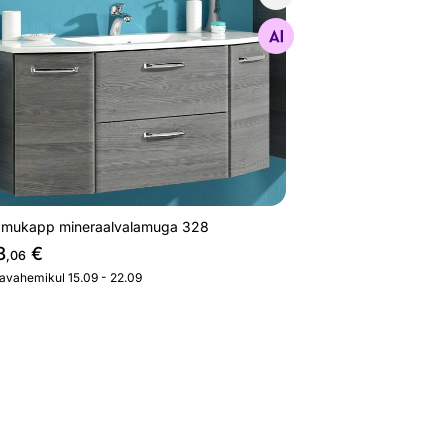
amukapp mineraalvalamuga 328
Otsi sarnaseid
amukapp mineraalvalamuga 328
3
€
,06
javahemikul 15.09 - 22.09