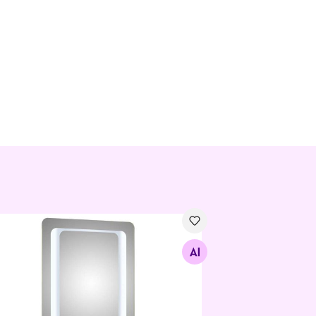
 valgustusega peegel 21, 70x50 cm
Otsi sarnaseid