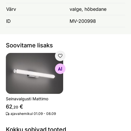
Värv
valge, hõbedane
ID
MV-200998
Soovitame lisaks
Seinavalgusti Mattimo
Otsi sarnaseid
Seinavalgusti Mattimo
62
€
,20
ajavahemikul 01.09 - 08.09
Kokku sobivad tooted