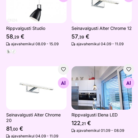
Rippvalgusti Studio
Seinavalgusti Alter Chrome 12
58
€
57
€
,29
,39
ajavahemikul 08.09 - 15.09
ajavahemikul 04.09 - 11.09
Seinavalgusti Alter Chrome 20
Rippvalgusti Elena LED
Otsi sarnaseid
Otsi sarnaseid
Seinavalgusti Alter Chrome
Rippvalgusti Elena LED
20
122
€
,21
81
€
,00
ajavahemikul 01.09 - 08.09
ajavahemikul 04.09 - 11.09