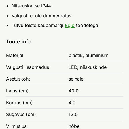
Niiskuskaitse IP44
Valgusti ei ole dimmerdatav
Tutvu teiste kaubamärgi
Eglo
toodetega
Toote info
Materjal
plastik, alumiinium
Valgusti lisaomadus
LED, niiskuskindel
Asetuskoht
seinale
Laius (cm)
40.0
Kõrgus (cm)
4.0
Sügavus (cm)
12.0
Viimistlus
hõbe