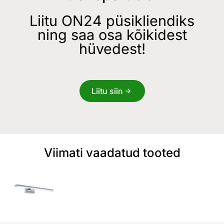
Liitu ON24 püsikliendiks
ning saa osa kõikidest
hüvedest!
Liitu siin
Viimati vaadatud tooted