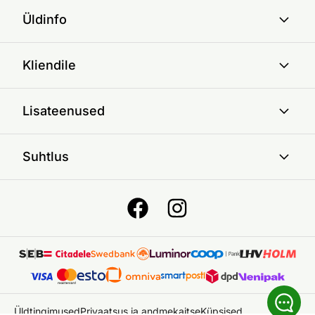
Üldinfo
Kliendile
Lisateenused
Suhtlus
Üldtingimused
Privaatsus ja andmekaitse
Küpsised