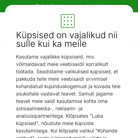
Paindlikud ja mugavad makseviisid!
Mööbel ja sisustus - ON24
Küpsised on vajalikud nii
Otsi...
AI otsing
sulle kui ka meile
Kasutame vajalikke küpsiseid, mis
LED seinavalgustid
Vannitoavalgusti Pandella 1
/
võimaldavad meie veebisaidil korralikult
töötada. Seadistame valikulised küpsised, et
pakkuda teile meie veebisaidi sirvimisel
kohandatud kujunduskogemust ja kuvada teie
asukohale vastavat teavet. Samuti jagame
teavet meie saidi kasutamise kohta oma
sotsiaalmeedia-, reklaami- ja
analüüsipartneritega. Klõpsates "Luba
küpsised", nõustute meie küpsiste
kasutamisega. Kui klõpsate valikul "Kohanda