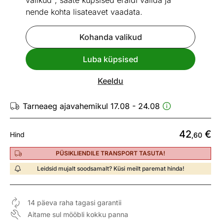
valikud", saate küpsised eraldi valida ja
nende kohta lisateavet vaadata.
Kohanda valikud
Mõõtmed
Vaata sarnaseid
Luba küpsised
Vannitoavalgusti Pandella 1
Keeldu
ID 200998
Tarneaeg ajavahemikul 17.08 - 24.08
42
€
Hind
,60
PÜSIKLIENDILE TRANSPORT TASUTA!
Leidsid mujalt soodsamalt? Küsi meilt paremat hinda!
14 päeva raha tagasi garantii
Aitame sul mööbli kokku panna