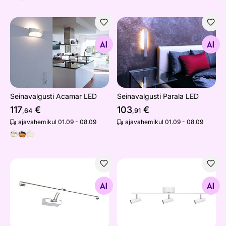
Seinavalgusti Acamar LED
Seinavalgusti Parala LED
Otsi sarnaseid
Otsi sarnaseid
Seinavalgusti Acamar LED
Seinavalgusti Parala LED
117
€
103
€
,64
,91
ajavahemikul 01.09 - 08.09
ajavahemikul 01.09 - 08.09
Peeglivalgusti Mirror Fino
Laelamp Hubble
Otsi sarnaseid
Otsi sarnaseid