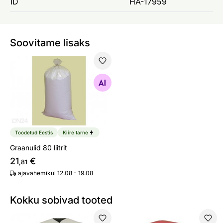
ID
HA-17959
Soovitame lisaks
Graanulid 80 liitrit
Otsi sarnaseid
Toodetud Eestis
Kiire tarne
Graanulid 80 liitrit
21
€
,81
ajavahemikul 12.08 - 19.08
Kokku sobivad tooted