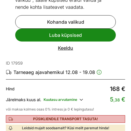
valikud", saate küpsised eraldi valida ja
nende kohta lisateavet vaadata.
Kohanda valikud
Mõõtmed
Vaata sarnaseid
Luba küpsised
Toodetud Eestis
Kiire tarne
Keeldu
Kott-tool Jalgpall 310L
ID 17959
Tarneaeg ajavahemikul 12.08 - 19.08
168
€
Hind
5
€
Järelmaks kuus al.
Kuutasu arvutamine
,38
või maksa kolmes osas 0% intress ja 0 € lepingutasu!
PÜSIKLIENDILE TRANSPORT TASUTA!
Leidsid mujalt soodsamalt? Küsi meilt paremat hinda!