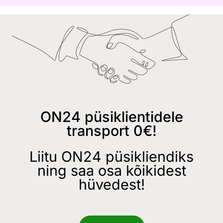
ON24 püsiklientidele
transport 0€!
Liitu ON24 püsikliendiks
ning saa osa kõikidest
hüvedest!