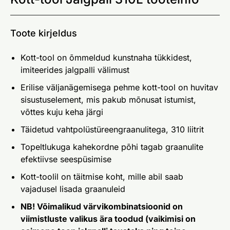
Toote kirjeldus
Kott-tool on õmmeldud kunstnaha tükkidest,
imiteerides jalgpalli välimust
Erilise väljanägemisega pehme kott-tool on huvitav
sisustuselement, mis pakub mõnusat istumist,
võttes kuju keha järgi
Täidetud vahtpolüstüreengraanulitega, 310 liitrit
Topeltlukuga kahekordne põhi tagab graanulite
efektiivse seespüsimise
Kott-toolil on täitmise koht, mille abil saab
vajadusel lisada graanuleid
NB! Võimalikud värvikombinatsioonid on
viimistluste valikus ära toodud (vaikimisi on