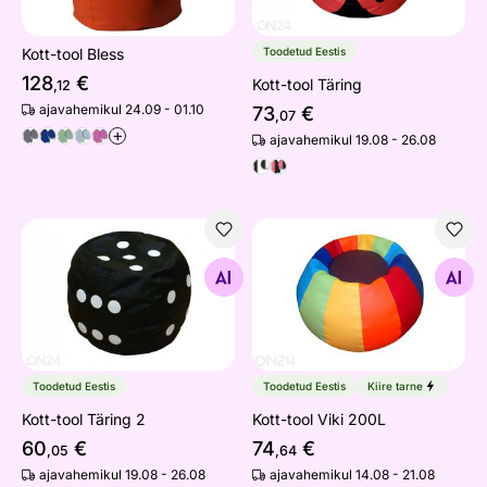
Kott-tool Bless
Toodetud Eestis
128
€
Kott-tool Täring
,12
ajavahemikul 24.09 - 01.10
73
€
,07
+
ajavahemikul 19.08 - 26.08
Kott-tool Täring 2
Kott-tool Viki 200L
Otsi sarnaseid
Otsi sarnaseid
Toodetud Eestis
Toodetud Eestis
Kiire tarne
Kott-tool Täring 2
Kott-tool Viki 200L
60
€
74
€
,05
,64
ajavahemikul 19.08 - 26.08
ajavahemikul 14.08 - 21.08