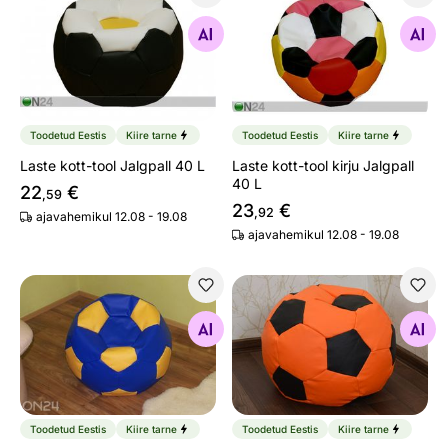
Laste kott-tool Jalgpall 40 L
Laste kott-tool kirju Jalgpall
Otsi sarnaseid
Otsi sarnaseid
Toodetud Eestis
Kiire tarne
Toodetud Eestis
Kiire tarne
Laste kott-tool Jalgpall 40 L
Laste kott-tool kirju Jalgpall
40 L
22
€
,59
23
€
,92
ajavahemikul 12.08 - 19.08
ajavahemikul 12.08 - 19.08
Laste kott-tool Jalgpall 110L
Laste kott-tool Jalgpall 40L
Otsi sarnaseid
Otsi sarnaseid
Toodetud Eestis
Kiire tarne
Toodetud Eestis
Kiire tarne