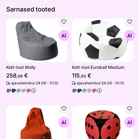
Sarnased tooted
Kott-tool Molly
Kott-tool Euroball Medium
Otsi sarnaseid
Otsi sarnaseid
Kott-tool Molly
Kott-tool Euroball Medium
258
€
115
€
,09
,93
ajavahemikul 24.09 - 01.10
ajavahemikul 24.09 - 01.10
+
+
Kott-tool Bless
Kott-tool Täring
Otsi sarnaseid
Otsi sarnaseid