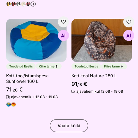
+
Kott-tool/istumispesa Sunflower 160 L
Kott-tool Nature 250 L
Otsi sarnaseid
Otsi sarnaseid
Toodetud Eestis
Kiire tarne
Toodetud Eestis
Kiire tarne
Kott-tool/istumispesa
Kott-tool Nature 250 L
Sunflower 160 L
91
€
,18
71
€
,26
ajavahemikul 12.08 - 19.08
ajavahemikul 12.08 - 19.08
Vaata kõiki