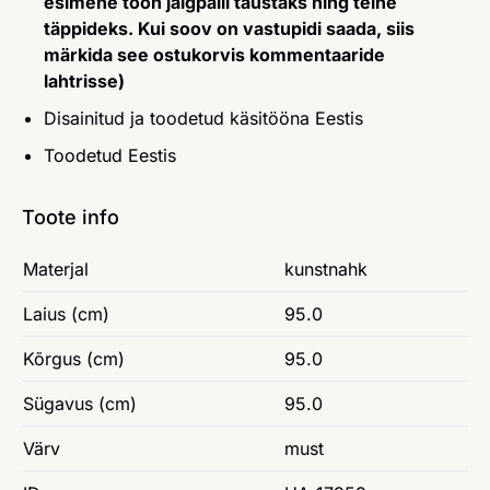
esimene toon jalgpalli taustaks ning teine
täppideks. Kui soov on vastupidi saada, siis
märkida see ostukorvis kommentaaride
lahtrisse)
Disainitud ja toodetud käsitööna Eestis
Toodetud Eestis
Toote info
Materjal
kunstnahk
Laius (cm)
95.0
Kõrgus (cm)
95.0
Sügavus (cm)
95.0
Värv
must