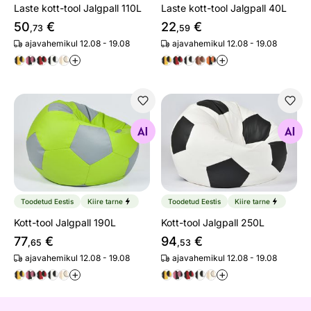
Laste kott-tool Jalgpall 110L
Laste kott-tool Jalgpall 40L
50
€
22
€
,73
,59
ajavahemikul 12.08 - 19.08
ajavahemikul 12.08 - 19.08
+
+
Kott-tool Jalgpall 190L
Kott-tool Jalgpall 250L
Otsi sarnaseid
Otsi sarnaseid
Toodetud Eestis
Kiire tarne
Toodetud Eestis
Kiire tarne
Kott-tool Jalgpall 190L
Kott-tool Jalgpall 250L
77
€
94
€
,65
,53
ajavahemikul 12.08 - 19.08
ajavahemikul 12.08 - 19.08
+
+