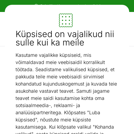
Paindlikud ja mugavad makseviisid!
Mööbel ja sisustus - ON24
Küpsised on vajalikud nii
Otsi...
AI otsing
sulle kui ka meile
Kasutame vajalikke küpsiseid, mis
Kott-toolid
Kott-tool Jalgpall 310L
/
võimaldavad meie veebisaidil korralikult
töötada. Seadistame valikulised küpsised, et
pakkuda teile meie veebisaidi sirvimisel
kohandatud kujunduskogemust ja kuvada teie
asukohale vastavat teavet. Samuti jagame
teavet meie saidi kasutamise kohta oma
sotsiaalmeedia-, reklaami- ja
analüüsipartneritega. Klõpsates "Luba
küpsised", nõustute meie küpsiste
kasutamisega. Kui klõpsate valikul "Kohanda