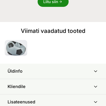
Liitu siin
Viimati vaadatud tooted
Üldinfo
Kliendile
Lisateenused