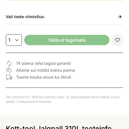
Vali
toote viimistlus:
Valikud tegemata
14 päeva raha tagasi garantii
Aitame sul mööbli kokku panna
Toome kauba sinuni ka õhtuti
Vali ostukorvis "Maksa kolmes osas" ja saad jagada oma makse 3 kuu
peale. Lisatasusid ei kaasne.
Kott-tool Jalgpall 310L tooteinfo