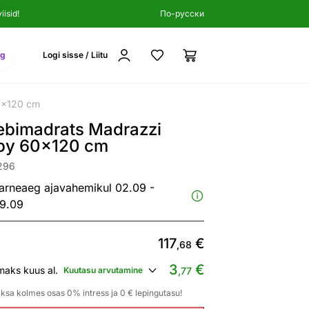
isid!
По-русски
ng
Logi sisse / Liitu
0x120 cm
ebimadrats Madrazzi
by 60x120 cm
296
arneaeg ajavahemikul 02.09 -
9.09
117
€
,68
3
€
maks kuus al.
Kuutasu arvutamine
,77
ksa kolmes osas 0% intress ja 0 € lepingutasu!