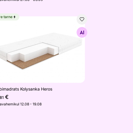
re tarne
bimadrats Kolysanka Heros
Otsi sarnaseid
bimadrats Kolysanka Heros
€
,81
javahemikul 12.08 - 19.08
ratsiga)