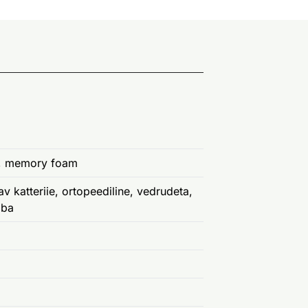
, memory foam
v katteriie, ortopeediline, vedrudeta,
aba