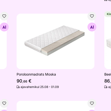
Kii
Poroloonmadrats Moska
Bee
Otsi sarnaseid
Poroloonmadrats Moska
Bee
90
€
86
,66
ajavahemikul 25.08 - 01.09
a
Hypnos vedrumadrats Hera (pocket koos kattemad