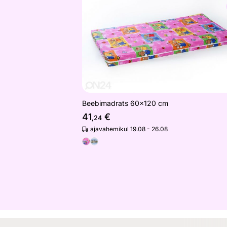
Otsi sarnaseid
Beebimadrats 60x120 cm
41
€
,24
ajavahemikul 19.08 - 26.08