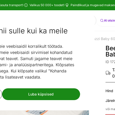
asuta transport!
·
Valikus 50 000+ toodet!
·
Paindlikud ja mugavad maksevi
Otsi
AI otsi
ii sulle kui ka meile
tuba
Madratsid
Kõik madratsid
Beebimadrats Madrazzi Baby 6
/
/
/
 veebisaidil korralikult töötada.
Be
 meie veebisaidi sirvimisel kohandatud
Ba
at teavet. Samuti jagame teavet meie
ID 17
ami- ja analüüsipartneritega. Klõpsates
T
ega. Kui klõpsate valikul "Kohanda
0
ta lisateavet vaadata.
Hind
Luba küpsised
Järel
või ma