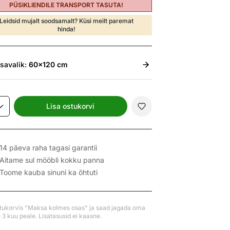
PÜSIKLIENDILE TRANSPORT TASUTA!
Leidsid mujalt soodsamalt? Küsi meilt paremat
hinda!
isavalik:
60x120 cm
Lisa ostukorvi
14 päeva raha tagasi garantii
Aitame sul mööbli kokku panna
Toome kauba sinuni ka õhtuti
stukorvis "Maksa kolmes osas" ja saad jagada oma
3 kuu peale. Lisatasusid ei kaasne.