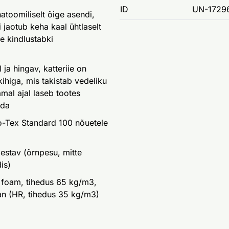
ID
UN-1729
atoomiliselt õige asendi,
 jaotub keha kaal ühtlaselt
e kindlustabki
ja hingav, katteriie on
ihiga, mis takistab vedeliku
amal ajal laseb tootes
ada
o-Tex Standard 100 nõuetele
estav (õrnpesu, mitte
is)
 foam, tihedus 65 kg/m3,
aan (HR, tihedus 35 kg/m3)