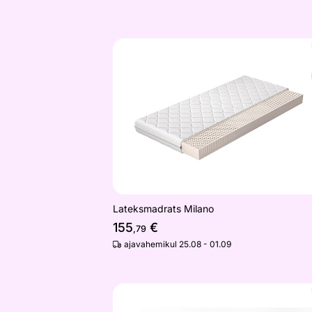
Lateksmadrats Milano
Otsi sarnaseid
Lateksmadrats Milano
155
€
,79
ajavahemikul 25.08 - 01.09
Beebimadrats 60x120 cm