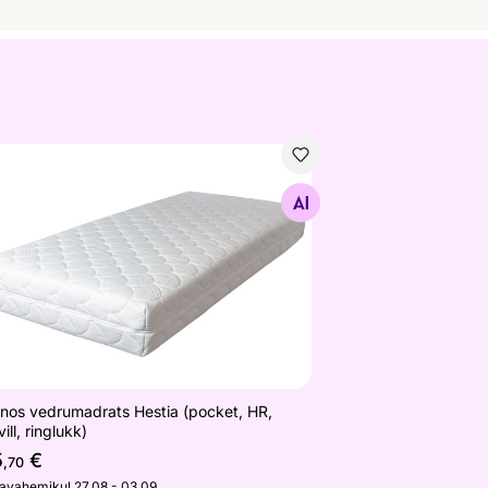
nos vedrumadrats Hestia (pocket, HR, puuvill, ringlukk)
Otsi sarnaseid
nos vedrumadrats Hestia (pocket, HR,
ill, ringlukk)
5
€
,70
javahemikul 27.08 - 03.09