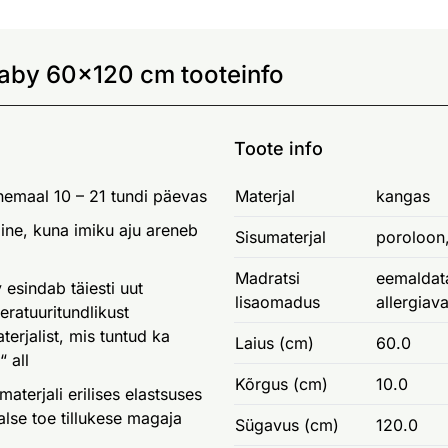
aby 60x120 cm tooteinfo
Toote info
nemaal 10 – 21 tundi päevas
Materjal
kangas
uline, kuna imiku aju areneb
Sisumaterjal
poroloon
Madratsi
eemaldata
esindab täiesti uut
lisaomadus
allergiav
ratuuritundlikust
terjalist, mis tuntud ka
Laius (cm)
60.0
 all
Kõrgus (cm)
10.0
aterjali erilises elastsuses
alse toe tillukese magaja
Sügavus (cm)
120.0