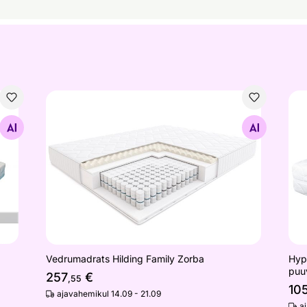
Vedrumadrats Hilding Family Zorba
Hyp
Otsi sarnaseid
Vedrumadrats Hilding Family Zorba
Hyp
puuv
257
€
,55
10
ajavahemikul 14.09 - 21.09
a