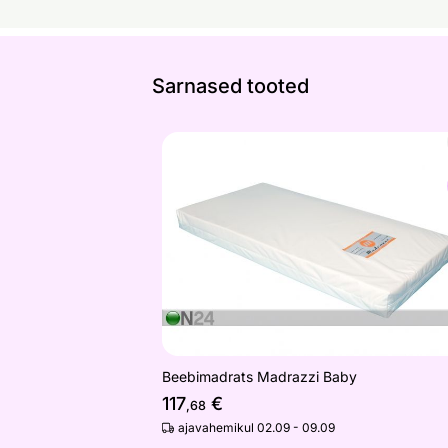
Sarnased tooted
Beebimadrats Madrazzi Baby
Otsi sarnaseid
Beebimadrats Madrazzi Baby
117
€
,68
ajavahemikul 02.09 - 09.09