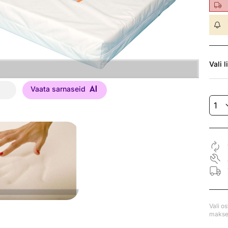
Vali
l
Vaata sarnaseid
Vali o
makse 