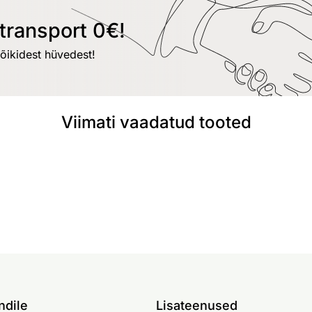
transport 0€!
kõikidest hüvedest!
Viimati vaadatud tooted
ndile
Lisateenused