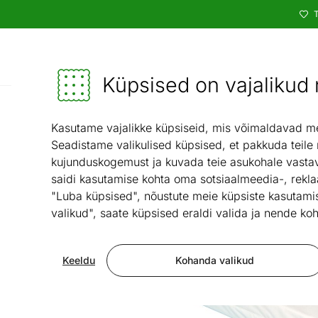
T
Kataloog
Mööbel ja sisustus - ON24
Küpsised on vajalikud n
Magamis
Kasutame vajalikke küpsiseid, mis võimaldavad meie
Seadistame valikulised küpsised, et pakkuda teile
kujunduskogemust ja kuvada teie asukohale vastav
saidi kasutamise kohta oma sotsiaalmeedia-, rekla
"Luba küpsised", nõustute meie küpsiste kasutamis
valikud", saate küpsised eraldi valida ja nende koh
Keeldu
Kohanda valikud