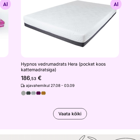
Otsi sarnaseid
Hypnos vedrumadrats Hera (pocket koos
kattemadratsiga)
186
€
,53
ajavahemikul 27.08 - 03.09
Vaata kõiki