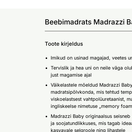
Beebimadrats Madrazzi B
Toote kirjeldus
Imikud on usinad magajad, veetes u
Tervislik ja hea uni on neile väga ol
just magamise ajal
Väikelastele mõeldud Madrazzi Baby 
madratsipõlvkonda, mis tehtud tempe
viskoelastsest vahtpolüuretaanist, ma
ingliskeelse nimetuse „memory foam“
Madrazzi Baby originaalsus seisneb m
ja soojatundlikkuses, mis tagab idea
kasvavale selgroole ning lihastele