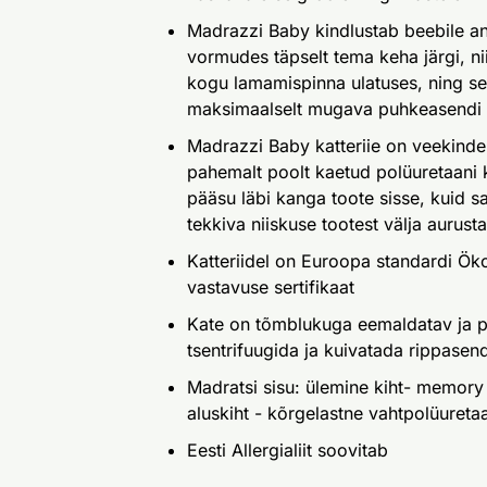
Madrazzi Baby kindlustab beebile an
vormudes täpselt tema keha järgi, nii
kogu lamamispinna ulatuses, ning se
maksimaalselt mugava puhkeasendi
Madrazzi Baby katteriie on veekindel 
pahemalt poolt kaetud polüuretaani k
pääsu läbi kanga toote sisse, kuid s
tekkiva niiskuse tootest välja aurust
Katteriidel on Euroopa standardi Ök
vastavuse sertifikaat
Kate on tõmblukuga eemaldatav ja p
tsentrifuugida ja kuivatada rippasend
Madratsi sisu: ülemine kiht- memory
aluskiht - kõrgelastne vahtpolüuret
Eesti Allergialiit soovitab