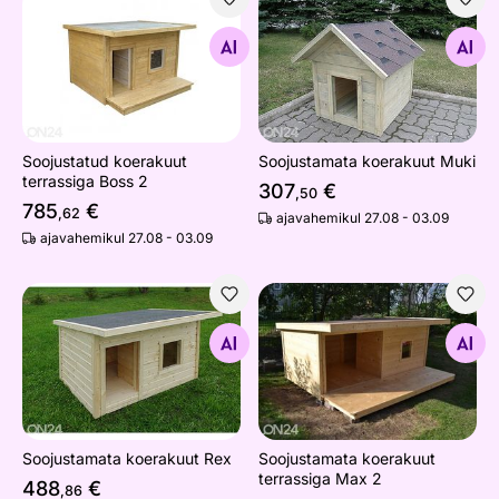
Soojustatud koerakuut terrassiga Boss 2
Soojustamata koerakuut Muk
Otsi sarnaseid
Otsi sarnaseid
Soojustatud koerakuut
Soojustamata koerakuut Muki
terrassiga Boss 2
307
€
,50
785
€
,62
ajavahemikul 27.08 - 03.09
ajavahemikul 27.08 - 03.09
Soojustamata koerakuut Rex
Soojustamata koerakuut terr
Otsi sarnaseid
Otsi sarnaseid
Soojustamata koerakuut Rex
Soojustamata koerakuut
terrassiga Max 2
488
€
,86