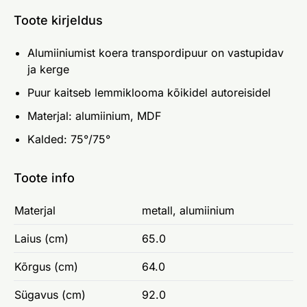
Toote kirjeldus
Alumiiniumist koera transpordipuur on vastupidav
ja kerge
Puur kaitseb lemmiklooma kõikidel autoreisidel
Materjal: alumiinium, MDF
Kalded: 75°/75°
Toote info
Materjal
metall, alumiinium
Laius (cm)
65.0
Kõrgus (cm)
64.0
Sügavus (cm)
92.0