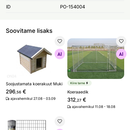
ID
PO-154004
Soovitame lisaks
Soojustamata koerakuut Muki
Koeraaedik
Otsi sarnaseid
Otsi sarnaseid
Soojustamata koerakuut Muki
Kiire tarne
296
€
Koeraaedik
,56
ajavahemikul 27.08 - 03.09
312
€
,27
ajavahemikul 11.08 - 18.08
Koeravõrk