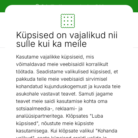
Paindlikud ja mugavad makseviisid!
Mööbel ja sisustus - ON24
Küpsised on vajalikud nii
Otsi...
AI otsing
sulle kui ka meile
Kasutame vajalikke küpsiseid, mis
Puurid
Koera transpordipuur L
/
võimaldavad meie veebisaidil korralikult
töötada. Seadistame valikulised küpsised, et
pakkuda teile meie veebisaidi sirvimisel
kohandatud kujunduskogemust ja kuvada teie
asukohale vastavat teavet. Samuti jagame
teavet meie saidi kasutamise kohta oma
sotsiaalmeedia-, reklaami- ja
analüüsipartneritega. Klõpsates "Luba
küpsised", nõustute meie küpsiste
kasutamisega. Kui klõpsate valikul "Kohanda