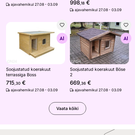
998
€
,18
ajavahemikul 27.08 - 03.09
ajavahemikul 27.08 - 03.09
Soojustatud koerakuut terrassiga Boss
Soojustatud koerakuut Böse
Otsi sarnaseid
Otsi sarnaseid
Soojustatud koerakuut
Soojustatud koerakuut Böse
terrassiga Boss
2
715
€
669
€
,30
,36
ajavahemikul 27.08 - 03.09
ajavahemikul 27.08 - 03.09
Vaata kõiki