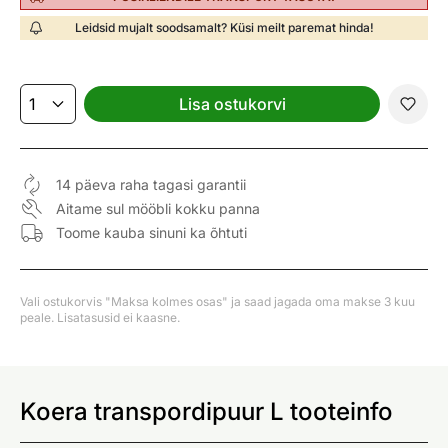
Leidsid mujalt soodsamalt? Küsi meilt paremat hinda!
Lisa ostukorvi
14 päeva raha tagasi garantii
Aitame sul mööbli kokku panna
Toome kauba sinuni ka õhtuti
Vali ostukorvis "Maksa kolmes osas" ja saad jagada oma makse 3 kuu
peale. Lisatasusid ei kaasne.
Koera transpordipuur L tooteinfo