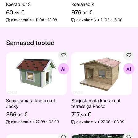
Koerapuur S
Koeraaedik
60
€
976
€
,49
,33
ajavahemikul 11.08 - 18.08
ajavahemikul 11.08 - 18.08
Sarnased tooted
Soojustamata koerakuut Jacky
Soojustamata koerakuut ter
Otsi sarnaseid
Otsi sarnaseid
Soojustamata koerakuut
Soojustamata koerakuut
Jacky
terrassiga Rocco
366
€
717
€
,03
,90
ajavahemikul 27.08 - 03.09
ajavahemikul 27.08 - 03.09