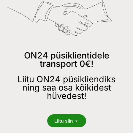
ON24 püsiklientidele
transport 0€!
Liitu ON24 püsikliendiks
ning saa osa kõikidest
hüvedest!
Liitu siin