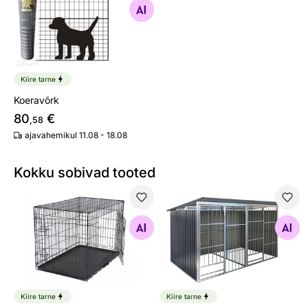
Otsi sarnaseid
Kiire tarne
Koeravõrk
80
€
,58
ajavahemikul 11.08 - 18.08
Kokku sobivad tooted
Koerapuur S
Koeraaedik
Otsi sarnaseid
Otsi sarnaseid
Kiire tarne
Kiire tarne