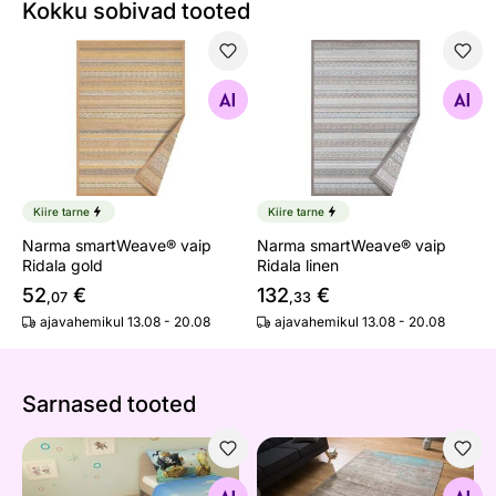
Kokku sobivad tooted
Narma smartWeave® vaip Ridala gold
Narma smartWeave® vaip Rid
Otsi sarnaseid
Otsi sarnaseid
Kiire tarne
Kiire tarne
Narma smartWeave® vaip
Narma smartWeave® vaip
Ridala gold
Ridala linen
52
€
132
€
,07
,33
ajavahemikul 13.08 - 20.08
ajavahemikul 13.08 - 20.08
Sarnased tooted
Lastevaip Mere lahing 145x190 cm
Vaip Modern Art 160x240 c