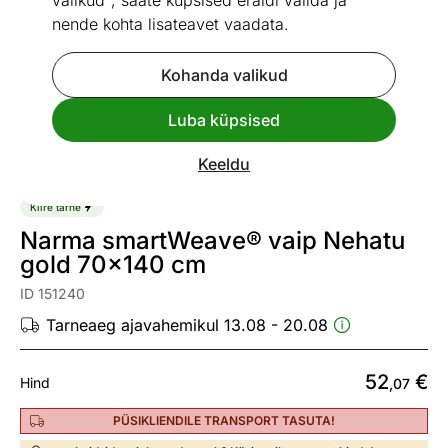
valikud", saate küpsised eraldi valida ja
nende kohta lisateavet vaadata.
Kohanda valikud
Go to slide 1
Go to slide 2
Go to slide 3
Go to slide 4
Luba küpsised
Mõõtmed
Vaata sarnaseid
Keeldu
Kiire tarne
Narma smartWeave® vaip Nehatu
gold 70x140 cm
ID 151240
Tarneaeg ajavahemikul 13.08 - 20.08
52
€
Hind
,07
PÜSIKLIENDILE TRANSPORT TASUTA!