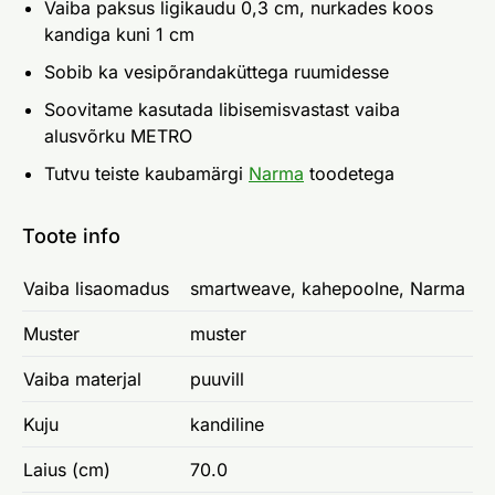
Vaiba paksus ligikaudu 0,3 cm, nurkades koos
kandiga kuni 1 cm
Sobib ka vesipõrandaküttega ruumidesse
Soovitame kasutada libisemisvastast vaiba
alusvõrku METRO
Tutvu teiste kaubamärgi
Narma
toodetega
Toote info
Vaiba lisaomadus
smartweave, kahepoolne, Narma
Muster
muster
Vaiba materjal
puuvill
Kuju
kandiline
Laius (cm)
70.0