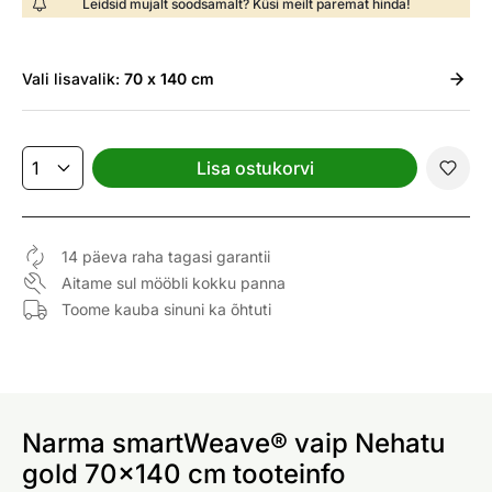
Leidsid mujalt soodsamalt? Küsi meilt paremat hinda!
Vali
lisavalik:
70 x 140 cm
Lisa ostukorvi
14 päeva raha tagasi garantii
Aitame sul mööbli kokku panna
Toome kauba sinuni ka õhtuti
Narma smartWeave® vaip Nehatu
gold 70x140 cm tooteinfo