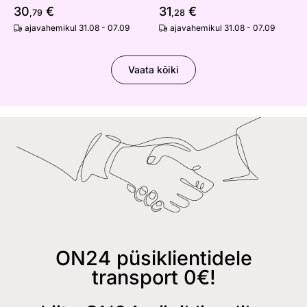
30
€
31
€
,79
,28
ajavahemikul 31.08 - 07.09
ajavahemikul 31.08 - 07.09
Vaata kõiki
ON24 püsiklientidele
transport 0€!