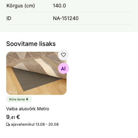
Kõrgus (cm)
140.0
ID
NA-151240
Soovitame lisaks
Vaiba alusvõrk Metro
Otsi sarnaseid
Kiire tarne
Vaiba alusvõrk Metro
9
€
,41
ajavahemikul 13.08 - 20.08