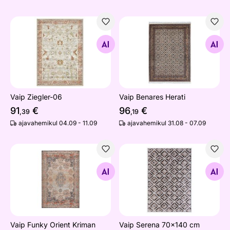
Vaip Ziegler-06
Vaip Benares Herati
Otsi sarnaseid
Otsi sarnaseid
Vaip Ziegler-06
Vaip Benares Herati
91
€
96
€
,39
,19
ajavahemikul 04.09 - 11.09
ajavahemikul 31.08 - 07.09
Vaip Funky Orient Kriman
Vaip Serena 70x140 cm
Otsi sarnaseid
Otsi sarnaseid
Vaip Funky Orient Kriman
Vaip Serena 70x140 cm