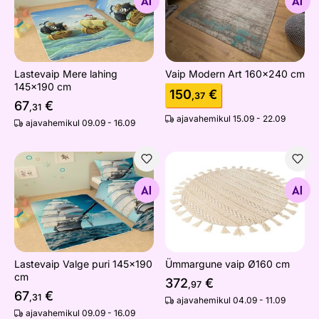
Otsi sarnaseid
Otsi sarnaseid
Lastevaip Mere lahing
Vaip Modern Art 160x240 cm
145x190 cm
150
€
,37
67
€
,31
ajavahemikul 15.09 - 22.09
ajavahemikul 09.09 - 16.09
Lastevaip Valge puri 145x190 cm
Ümmargune vaip Ø160 cm
Otsi sarnaseid
Otsi sarnaseid
Lastevaip Valge puri 145x190
Ümmargune vaip Ø160 cm
cm
372
€
,97
67
€
,31
ajavahemikul 04.09 - 11.09
ajavahemikul 09.09 - 16.09