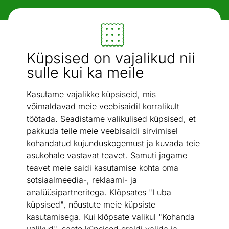
Paindlikud ja mugavad makseviisid!
Mööbel ja sisustus - ON24
Küpsised on vajalikud nii
Otsi...
AI otsing
sulle kui ka meile
Kasutame vajalikke küpsiseid, mis
Vaibad ja tekstiil
Narma smartWeave® vaip Nehatu gold 70x140 cm
/
võimaldavad meie veebisaidil korralikult
töötada. Seadistame valikulised küpsised, et
pakkuda teile meie veebisaidi sirvimisel
kohandatud kujunduskogemust ja kuvada teie
asukohale vastavat teavet. Samuti jagame
teavet meie saidi kasutamise kohta oma
sotsiaalmeedia-, reklaami- ja
analüüsipartneritega. Klõpsates "Luba
küpsised", nõustute meie küpsiste
kasutamisega. Kui klõpsate valikul "Kohanda