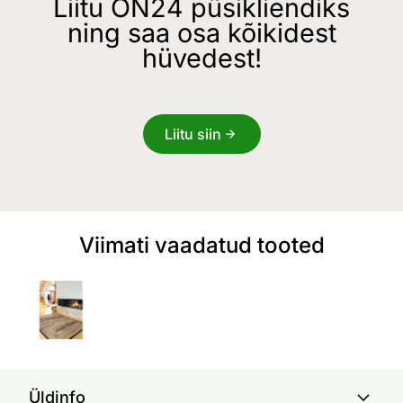
Liitu ON24 püsikliendiks
ning saa osa kõikidest
hüvedest!
Liitu siin
Viimati vaadatud tooted
Üldinfo