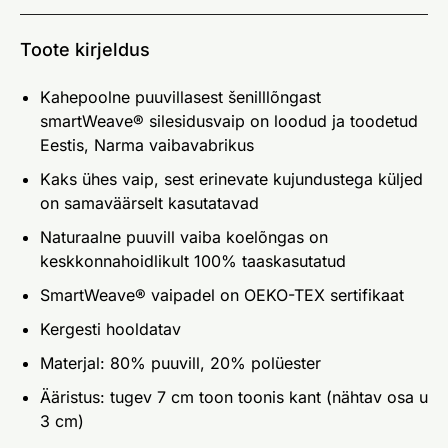
Toote kirjeldus
Kahepoolne puuvillasest šenilllõngast
smartWeave® silesidusvaip on loodud ja toodetud
Eestis, Narma vaibavabrikus
Kaks ühes vaip, sest erinevate kujundustega küljed
on samaväärselt kasutatavad
Naturaalne puuvill vaiba koelõngas on
keskkonnahoidlikult 100% taaskasutatud
SmartWeave® vaipadel on OEKO-TEX sertifikaat
Kergesti hooldatav
Materjal: 80% puuvill, 20% polüester
Ääristus: tugev 7 cm toon toonis kant (nähtav osa u
3 cm)