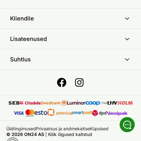
Kliendile
Lisateenused
Suhtlus
Üldtingimused
Privaatsus ja andmekaitse
Küpsised
© 2026 ON24 AS
|
Kõik õigused kaitstud