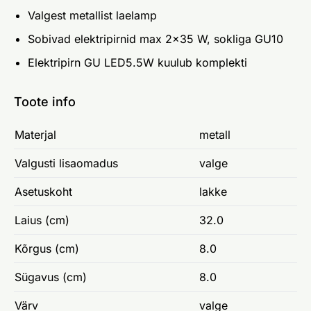
Valgest metallist laelamp
Sobivad elektripirnid max 2x35 W, sokliga GU10
Elektripirn GU LED5.5W kuulub komplekti
Toote info
Materjal
metall
Valgusti lisaomadus
valge
Asetuskoht
lakke
Laius (cm)
32.0
Kõrgus (cm)
8.0
Sügavus (cm)
8.0
Värv
valge