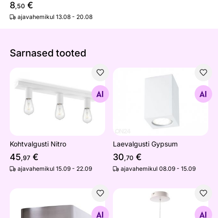
8
€
,50
ajavahemikul 13.08 - 20.08
Sarnased tooted
Kohtvalgusti Nitro
Laevalgusti Gypsum
Otsi sarnaseid
Otsi sarnaseid
Kohtvalgusti Nitro
Laevalgusti Gypsum
45
€
30
€
,97
,70
ajavahemikul 15.09 - 22.09
ajavahemikul 08.09 - 15.09
Seinavalgusti Calia LED
Suunatav rippvalgusti Dabih
Otsi sarnaseid
Otsi sarnaseid