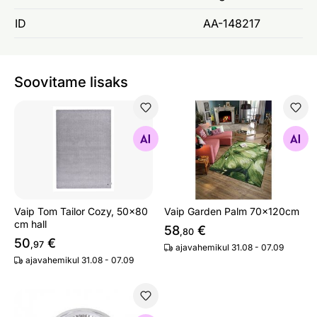
ID
AA-148217
Soovitame lisaks
Vaip Tom Tailor Cozy, 50x80 cm hall
Vaip Garden Palm 70x120c
Otsi sarnaseid
Otsi sarnaseid
Vaip Tom Tailor Cozy, 50x80
Vaip Garden Palm 70x120cm
cm hall
58
€
,80
50
€
,97
ajavahemikul 31.08 - 07.09
ajavahemikul 31.08 - 07.09
Elektripirn GU10 LED