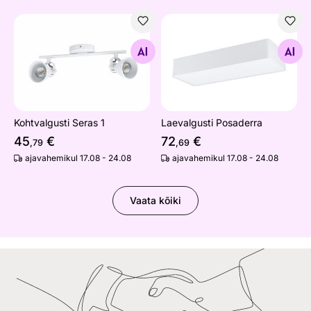
Kohtvalgusti Seras 1
Laevalgusti Posaderra
Otsi sarnaseid
Otsi sarnaseid
Kohtvalgusti Seras 1
Laevalgusti Posaderra
45
€
72
€
,79
,69
ajavahemikul 17.08 - 24.08
ajavahemikul 17.08 - 24.08
Vaata kõiki