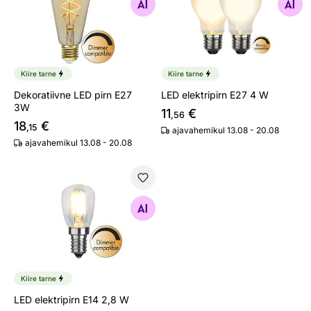
Otsi sarnaseid
Otsi sarnaseid
Kiire tarne
Kiire tarne
Dekoratiivne LED pirn E27
LED elektripirn E27 4 W
3W
11
€
,56
18
€
,15
ajavahemikul 13.08 - 20.08
ajavahemikul 13.08 - 20.08
LED elektripirn E14 2,8 W
Otsi sarnaseid
Kiire tarne
LED elektripirn E14 2,8 W