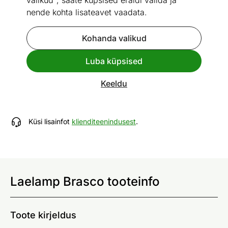
valikud", saate küpsised eraldi valida ja
nende kohta lisateavet vaadata.
Kohanda valikud
Mõõtmed
Vaata sarnaseid
Luba küpsised
Laelamp Brasco
Keeldu
ID 148217
Küsi lisainfot
klienditeenindusest
.
Laelamp Brasco tooteinfo
Toote kirjeldus