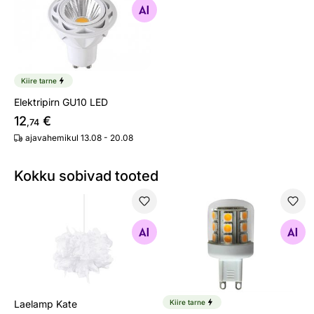
Otsi sarnaseid
Kiire tarne
Elektripirn GU10 LED
12
€
,74
ajavahemikul 13.08 - 20.08
Kokku sobivad tooted
Laelamp Kate
LED elektripirn G9 2,6 W
Otsi sarnaseid
Otsi sarnaseid
Laelamp Kate
Kiire tarne