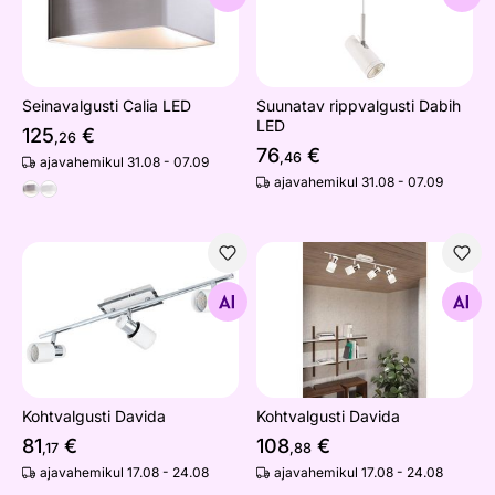
Seinavalgusti Calia LED
Suunatav rippvalgusti Dabih
LED
125
€
,26
76
€
,46
ajavahemikul 31.08 - 07.09
ajavahemikul 31.08 - 07.09
Kohtvalgusti Davida
Kohtvalgusti Davida
Otsi sarnaseid
Otsi sarnaseid
Kohtvalgusti Davida
Kohtvalgusti Davida
81
€
108
€
,17
,88
ajavahemikul 17.08 - 24.08
ajavahemikul 17.08 - 24.08