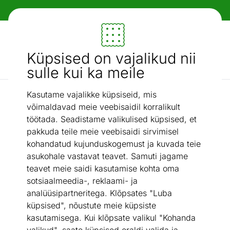
Paindlikud ja mugavad makseviisid!
Mööbel ja sisustus - ON24
Küpsised on vajalikud nii
Otsi...
AI otsing
sulle kui ka meile
Kasutame vajalikke küpsiseid, mis
Laevalgustid
Laelamp Brasco
/
võimaldavad meie veebisaidil korralikult
töötada. Seadistame valikulised küpsised, et
pakkuda teile meie veebisaidi sirvimisel
kohandatud kujunduskogemust ja kuvada teie
asukohale vastavat teavet. Samuti jagame
teavet meie saidi kasutamise kohta oma
sotsiaalmeedia-, reklaami- ja
analüüsipartneritega. Klõpsates "Luba
küpsised", nõustute meie küpsiste
kasutamisega. Kui klõpsate valikul "Kohanda