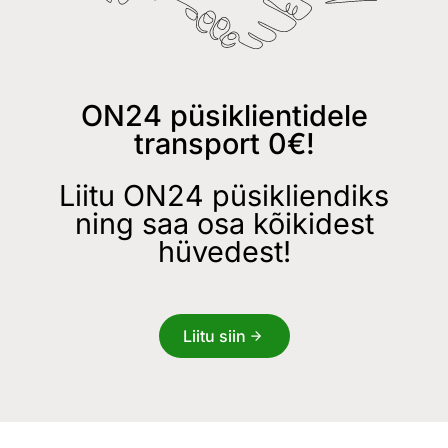
ON24 püsiklientidele
transport 0€!
Liitu ON24 püsikliendiks
ning saa osa kõikidest
hüvedest!
Liitu siin