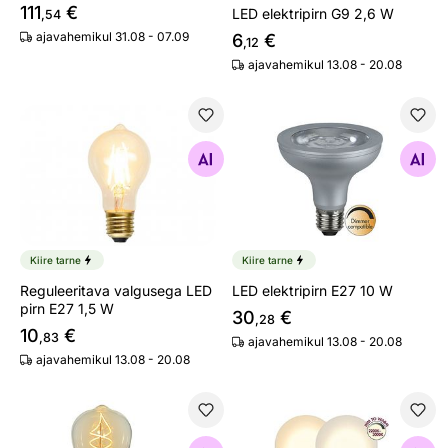
111
€
LED elektripirn G9 2,6 W
,54
ajavahemikul 31.08 - 07.09
6
€
,12
ajavahemikul 13.08 - 20.08
Reguleeritava valgusega LED pirn E27 1,5 W
LED elektripirn E27 10 W
Otsi sarnaseid
Otsi sarnaseid
Kiire tarne
Kiire tarne
Reguleeritava valgusega LED
LED elektripirn E27 10 W
pirn E27 1,5 W
30
€
,28
10
€
,83
ajavahemikul 13.08 - 20.08
ajavahemikul 13.08 - 20.08
Dekoratiivne LED pirn E27 3W
LED elektripirn E27 4 W