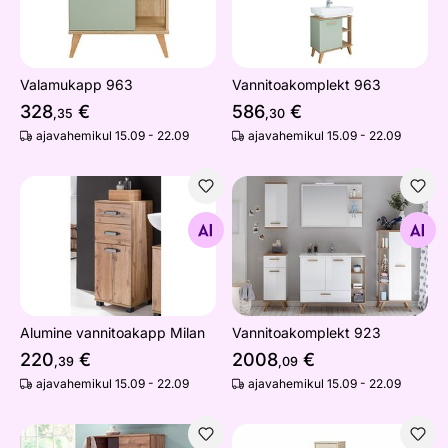
Valamukapp 963
Vannitoakomplekt 963
328
€
586
€
,35
,30
ajavahemikul 15.09 - 22.09
ajavahemikul 15.09 - 22.09
Alumine vannitoakapp Milan
Vannitoakomplekt 923
Otsi sarnaseid
Otsi sarnaseid
Alumine vannitoakapp Milan
Vannitoakomplekt 923
220
€
2008
€
,39
,09
ajavahemikul 15.09 - 22.09
ajavahemikul 15.09 - 22.09