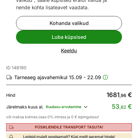
valikud", saate küpsised eraldi valida ja
nende kohta lisateavet vaadata.
Kohanda valikud
Go to slide 1
Go to slide 2
Go to slide 3
Go to slide 4
Go to slide 5
Go to slide 6
Luba küpsised
Mõõtmed
Vaata sarnaseid
Keeldu
Vannitoakomplekt 923
ID 148190
Tarneaeg ajavahemikul 15.09 - 22.09
1681
€
Hind
,96
53
€
Järelmaks kuus al.
Kuutasu arvutamine
,82
või maksa kolmes osas 0% intress ja 0 € lepingutasu!
PÜSIKLIENDILE TRANSPORT TASUTA!
Leidsid mujalt soodsamalt? Küsi meilt paremat hinda!