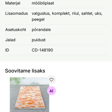
Materjal
mööbliplaat
Lisaomadus
valgustus, komplekt, riiul, sahtel, uks,
peegel
Asetuskoht
põrandale
Jalad
puidust
ID
CD-148190
Soovitame lisaks
Vannitoavaip Kito 55x65x1,75 cm
Otsi sarnaseid