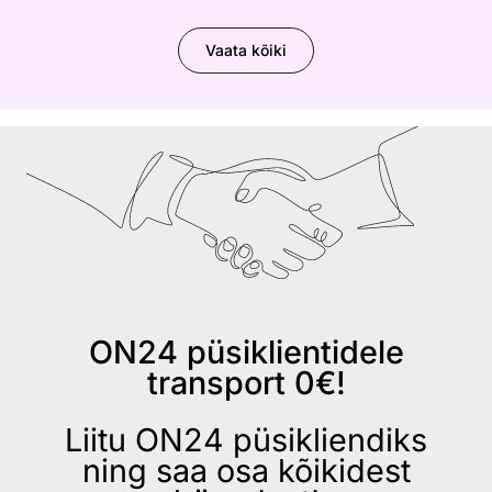
Vaata kõiki
ON24 püsiklientidele
transport 0€!
Liitu ON24 püsikliendiks
ning saa osa kõikidest