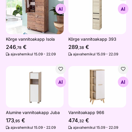
Kõrge vannitoakapp Isola
Kõrge vannitoakapp 393
Otsi sarnaseid
Otsi sarnaseid
Kõrge vannitoakapp Isola
Kõrge vannitoakapp 393
246
€
289
€
,78
,38
ajavahemikul 15.09 - 22.09
ajavahemikul 15.09 - 22.09
Alumine vannitoakapp Juba
Vannitoakapp 966
Otsi sarnaseid
Otsi sarnaseid
Alumine vannitoakapp Juba
Vannitoakapp 966
173
€
474
€
,95
,32
ajavahemikul 15.09 - 22.09
ajavahemikul 15.09 - 22.09