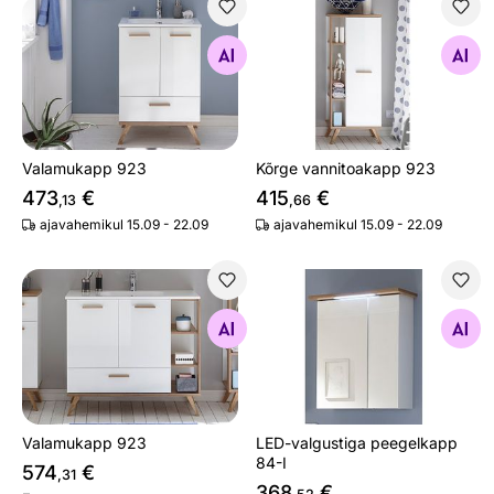
Valamukapp 923
Kõrge vannitoakapp 923
Otsi sarnaseid
Otsi sarnaseid
Valamukapp 923
Kõrge vannitoakapp 923
473
€
415
€
,13
,66
ajavahemikul 15.09 - 22.09
ajavahemikul 15.09 - 22.09
Valamukapp 923
LED-valgustiga peegelkapp 
Otsi sarnaseid
Otsi sarnaseid
Valamukapp 923
LED-valgustiga peegelkapp
84-I
574
€
,31
368
€