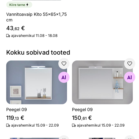
Kiire tarne
Vannitoavaip Kito 55x65x1,75
cm
43
€
,62
ajavahemikul 11.08 - 18.08
Kokku sobivad tooted
Peegel 09
Peegel 09
Otsi sarnaseid
Otsi sarnaseid
Peegel 09
Peegel 09
119
€
150
€
,13
,61
ajavahemikul 15.09 - 22.09
ajavahemikul 15.09 - 22.09