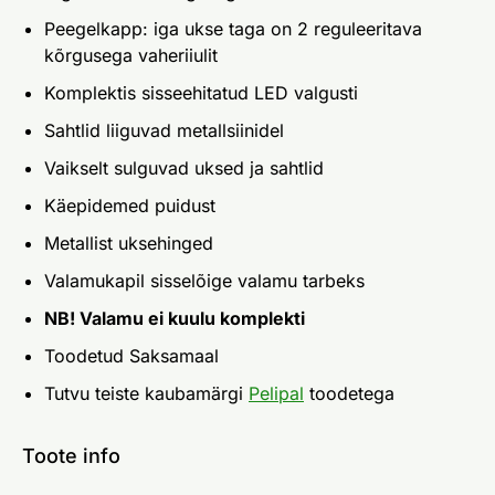
Peegelkapp: iga ukse taga on 2 reguleeritava
kõrgusega vaheriiulit
Komplektis sisseehitatud LED valgusti
Sahtlid liiguvad metallsiinidel
Vaikselt sulguvad uksed ja sahtlid
Käepidemed puidust
Metallist uksehinged
Valamukapil sisselõige valamu tarbeks
NB! Valamu ei kuulu komplekti
Toodetud Saksamaal
Tutvu teiste kaubamärgi
Pelipal
toodetega
Toote info