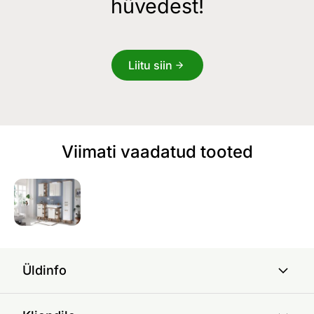
hüvedest!
Liitu siin
Viimati vaadatud tooted
Üldinfo