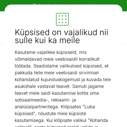
Paindlikud ja mugavad makseviisid!
Mööbel ja sisustus - ON24
Küpsised on vajalikud nii
Otsi...
AI otsing
sulle kui ka meile
Kasutame vajalikke küpsiseid, mis
Vannitoakomplektid
Vannitoakomplekt 923
/
võimaldavad meie veebisaidil korralikult
töötada. Seadistame valikulised küpsised, et
pakkuda teile meie veebisaidi sirvimisel
kohandatud kujunduskogemust ja kuvada teie
asukohale vastavat teavet. Samuti jagame
teavet meie saidi kasutamise kohta oma
sotsiaalmeedia-, reklaami- ja
analüüsipartneritega. Klõpsates "Luba
küpsised", nõustute meie küpsiste
kasutamisega. Kui klõpsate valikul "Kohanda