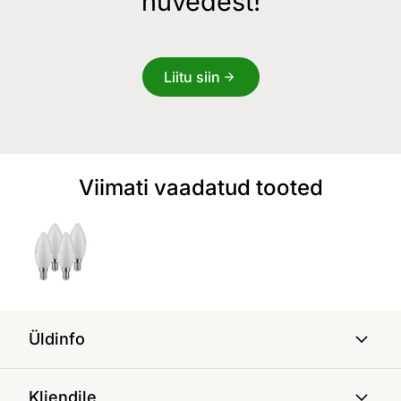
hüvedest!
Liitu siin
Viimati vaadatud tooted
Üldinfo
Kliendile