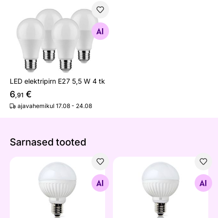
LED elektripirn E27 5,5 W 4 tk
Otsi sarnaseid
LED elektripirn E27 5,5 W 4 tk
6
€
,91
ajavahemikul 17.08 - 24.08
Sarnased tooted
LED-pirn Round, E27, 8,5W
LED-pirn Round, E27, 8,5W
Otsi sarnaseid
Otsi sarnaseid