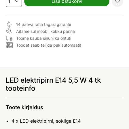
Lisa ostukorvi
14 päeva raha tagasi garantii
Aitame sul mööbli kokku panna
Toome kauba sinuni ka õhtuti
Toodet saab tellida pakiautomaati!
LED elektripirn E14 5,5 W 4 tk
tooteinfo
Toote kirjeldus
4 x LED elektripirni, sokliga E14