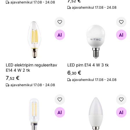
7
€
,52
ajavahemikul 17.08 - 24.08
ajavahemikul 17.08 - 24.08
LED elektripirn reguleeritav E14 4 W 2 tk
LED pirn E14 4 W 3 tk
Otsi sarnaseid
Otsi sarnaseid
LED elektripirn reguleeritav
LED pirn E14 4 W 3 tk
E14 4 W 2 tk
6
€
,30
7
€
,52
ajavahemikul 17.08 - 24.08
ajavahemikul 17.08 - 24.08
LED elektripirn hõõgniidiga E14 2 W
LED elektripirn reguleeritav
Otsi sarnaseid
Otsi sarnaseid