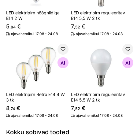
LED elektripirn hõõgniidiga
LED elektripirn reguleeritav
E14 2 W
E14 5,5 W 2 tk
5
€
7
€
,84
,52
ajavahemikul 17.08 - 24.08
ajavahemikul 17.08 - 24.08
LED elektripirn Retro E14 4 W 3 tk
LED elektripirn reguleeritav
Otsi sarnaseid
Otsi sarnaseid
LED elektripirn Retro E14 4 W
LED elektripirn reguleeritav
3 tk
E14 5,5 W 2 tk
8
€
7
€
,74
,52
ajavahemikul 17.08 - 24.08
ajavahemikul 17.08 - 24.08
Kokku sobivad tooted