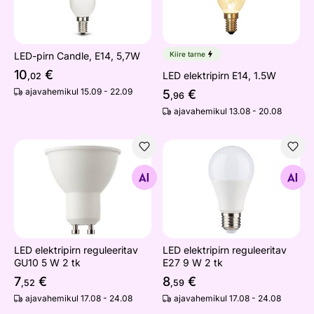
LED-pirn Candle, E14, 5,7W
Kiire tarne
10
€
LED elektripirn E14, 1.5W
,02
ajavahemikul 15.09 - 22.09
5
€
,96
ajavahemikul 13.08 - 20.08
LED elektripirn reguleeritav GU10 5 W 2 tk
LED elektripirn reguleeritav
Otsi sarnaseid
Otsi sarnaseid
LED elektripirn reguleeritav
LED elektripirn reguleeritav
GU10 5 W 2 tk
E27 9 W 2 tk
7
€
8
€
,52
,59
ajavahemikul 17.08 - 24.08
ajavahemikul 17.08 - 24.08