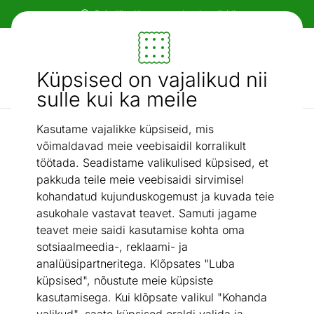
Paindlikud ja mugavad makseviisid!
Mööbel ja sisustus - ON24
Küpsised on vajalikud nii
Otsi...
AI otsing
sulle kui ka meile
Kasutame vajalikke küpsiseid, mis
E14
LED elektripirn E14 5,5 W 4 tk
/
võimaldavad meie veebisaidil korralikult
töötada. Seadistame valikulised küpsised, et
pakkuda teile meie veebisaidi sirvimisel
kohandatud kujunduskogemust ja kuvada teie
asukohale vastavat teavet. Samuti jagame
teavet meie saidi kasutamise kohta oma
sotsiaalmeedia-, reklaami- ja
analüüsipartneritega. Klõpsates "Luba
küpsised", nõustute meie küpsiste
kasutamisega. Kui klõpsate valikul "Kohanda