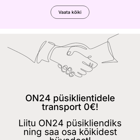
Vaata kõiki
ON24 püsiklientidele
transport 0€!
Liitu ON24 püsikliendiks
ning saa osa kõikidest