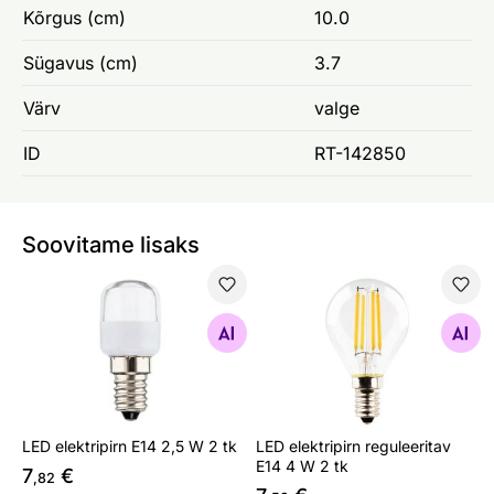
Kõrgus (cm)
10.0
Sügavus (cm)
3.7
Värv
valge
ID
RT-142850
Soovitame lisaks
LED elektripirn E14 2,5 W 2 tk
LED elektripirn reguleeritav
Otsi sarnaseid
Otsi sarnaseid
LED elektripirn E14 2,5 W 2 tk
LED elektripirn reguleeritav
E14 4 W 2 tk
7
€
,82