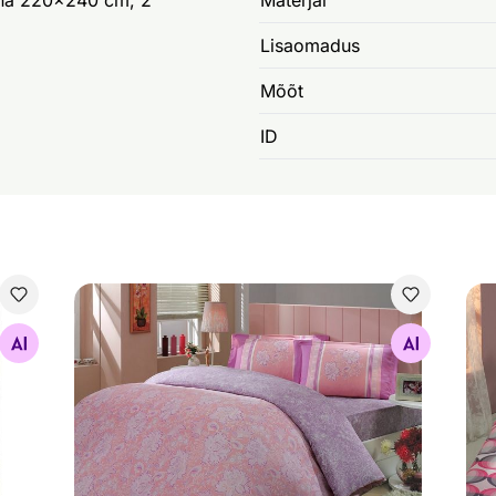
ina 220x240 cm, 2
Materjal
Lisaomadus
Mõõt
ID
 cm
Voodipesukomplekt Sienna 200x220 cm
Voo
Otsi sarnaseid