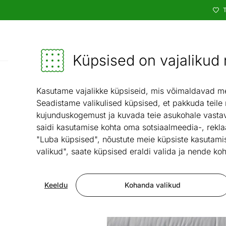
T
Kataloog
Mööbel ja sisustus - ON24
Küpsised on vajalikud n
Magamistuba
/
Kasutame vajalikke küpsiseid, mis võimaldavad meie
Seadistame valikulised küpsised, et pakkuda teile
kujunduskogemust ja kuvada teie asukohale vastav
saidi kasutamise kohta oma sotsiaalmeedia-, rekla
"Luba küpsised", nõustute meie küpsiste kasutamis
valikud", saate küpsised eraldi valida ja nende koh
Keeldu
Kohanda valikud