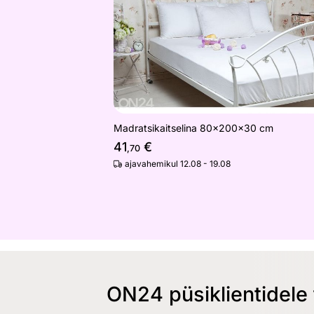
Madratsikaitselina 80x200x30 cm
41
€
,70
ajavahemikul 12.08 - 19.08
ON24 püsiklientidele 