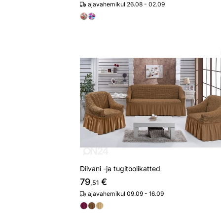
ajavahemikul 26.08 - 02.09
Diivani -ja tugitoolikatted
Otsi sarnaseid
Diivani -ja tugitoolikatted
79
€
,51
ajavahemikul 09.09 - 16.09