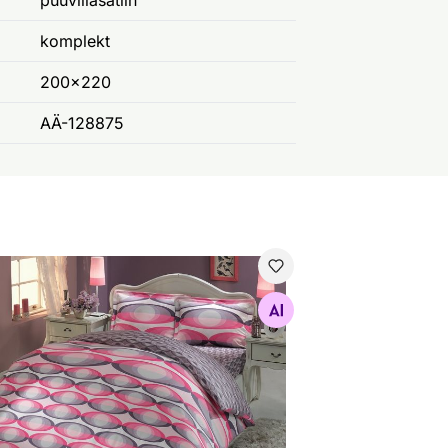
puuvillasatiin
komplekt
200x220
AÄ-128875
dipesukomplekt Caprise 200x220 cm
Otsi sarnaseid