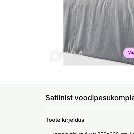
Va
Satiinist voodipesukompl
Toote kirjeldus