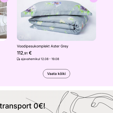
Voodipesukomplekt Aster Grey
112
€
,91
ajavahemikul 12.08 - 19.08
Vaata kõiki
transport 0€!