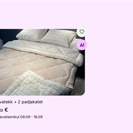
vatekk + 2 padjakatet
Otsi sarnaseid
vatekk + 2 padjakatet
€
13
javahemikul 09.09 - 16.09