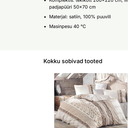
Komplektis: tekikott 200x220 cm, l
padjapüüri 50x70 cm
Materjal: satiin, 100% puuvill
Masinpesu 40 °C
Kokku sobivad tooted
Voodipesukomplekt Sultan 200x220
Otsi sarnaseid