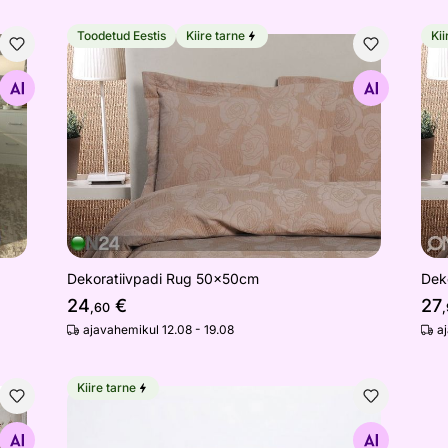
Toodetud Eestis
Kiire tarne
Kii
Dekoratiivpadi Rug 50x50cm
Dek
Otsi sarnaseid
Dekoratiivpadi Rug 50x50cm
Dek
24
€
27
,60
,
ajavahemikul 12.08 - 19.08
a
Kiire tarne
Voodipesukomplekt Aster Grey
Otsi sarnaseid