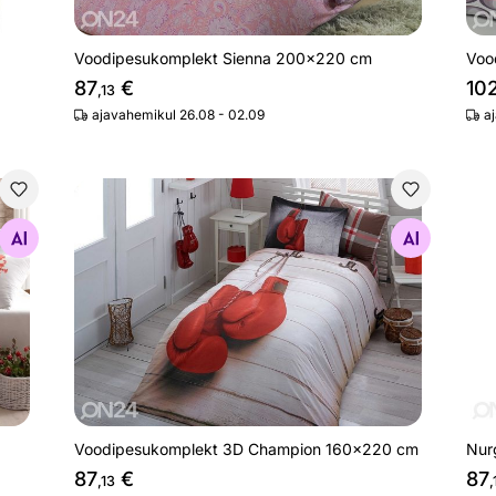
Voodipesukomplekt Sienna 200x220 cm
Voo
87
€
10
,13
ajavahemikul 26.08 - 02.09
a
m
Voodipesukomplekt 3D Champion 160x220 cm
Nur
Otsi sarnaseid
Voodipesukomplekt 3D Champion 160x220 cm
Nur
87
€
87
,13
,