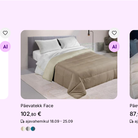
Päevatekk Face
Päe
Otsi sarnaseid
Päevatekk Face
Päe
102
€
87
,80
,
ajavahemikul 18.09 - 25.09
a