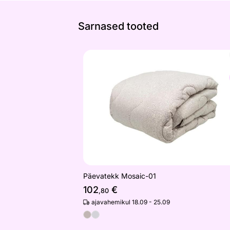
Sarnased tooted
Päevatekk Mosaic-01
Otsi sarnaseid
Päevatekk Mosaic-01
102
€
,80
ajavahemikul 18.09 - 25.09