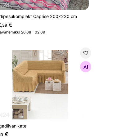
dipesukomplekt Caprise 200x220 cm
2
€
,39
javahemikul 26.08 - 02.09
gadiivanikate
Otsi sarnaseid
gadiivanikate
€
13