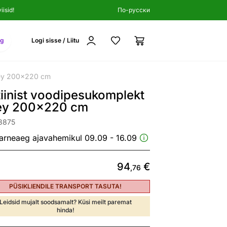
isid!
По-русски
ng
Logi sisse / Liitu
rey 200x220 cm
iinist voodipesukomplekt
ey 200x220 cm
8875
arneaeg ajavahemikul 09.09 - 16.09
94
€
,76
PÜSIKLIENDILE TRANSPORT TASUTA!
Leidsid mujalt soodsamalt? Küsi meilt paremat
hinda!