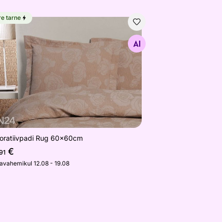
re tarne
oratiivpadi Rug 60x60cm
Otsi sarnaseid
oratiivpadi Rug 60x60cm
€
91
javahemikul 12.08 - 19.08