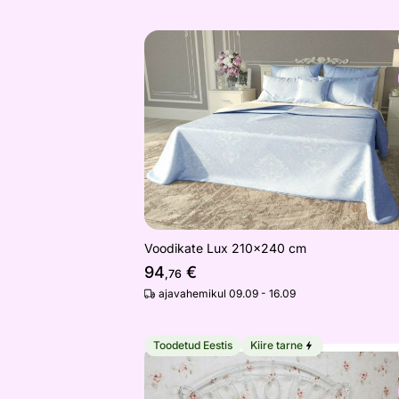
Voodikate Lux 210x240 cm
Otsi sarnaseid
Voodikate Lux 210x240 cm
94
€
,76
ajavahemikul 09.09 - 16.09
Toodetud Eestis
Kiire tarne
Madratsikaitselina 80x200x30 cm
Otsi sarnaseid