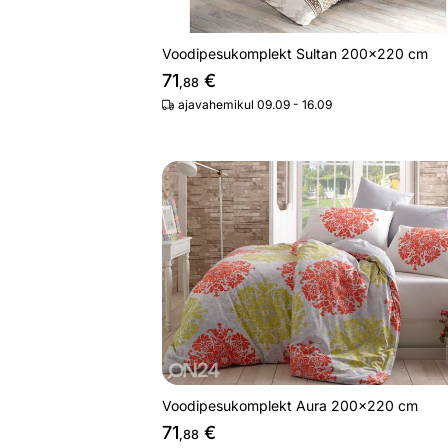
Voodipesukomplekt Sultan 200x220 cm
71
€
,88
ajavahemikul 09.09 - 16.09
Voodipesukomplekt Aura 200x220 c
Otsi sarnaseid
Voodipesukomplekt Aura 200x220 cm
71
€
,88