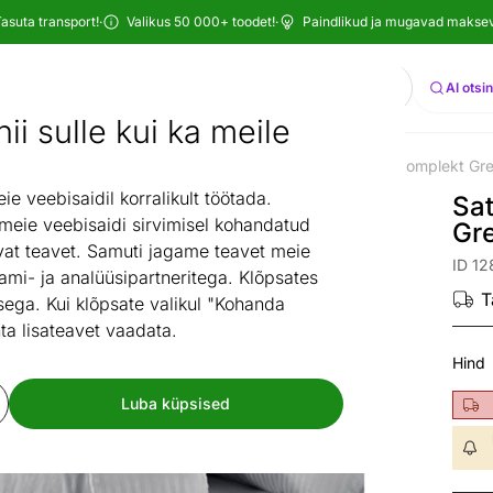
asuta transport!
·
Valikus 50 000+ toodet!
·
Paindlikud ja mugavad maksevi
Otsi
AI otsi
ii sulle kui ka meile
Voodipesu
Voodipesukomplektid
Satiinist voodipesukomplekt G
/
/
 veebisaidil korralikult töötada.
Sat
 meie veebisaidi sirvimisel kohandatud
Gr
at teavet. Samuti jagame teavet meie
ID 12
ami- ja analüüsipartneritega. Klõpsates
T
ega. Kui klõpsate valikul "Kohanda
ta lisateavet vaadata.
Hind
Luba küpsised