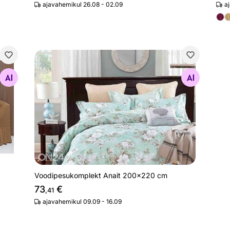
ajavahemikul 26.08 - 02.09
a
Voodipesukomplekt Anait 200x220 cm
Otsi sarnaseid
Voodipesukomplekt Anait 200x220 cm
73
€
,41
ajavahemikul 09.09 - 16.09