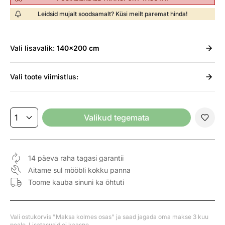
Leidsid mujalt soodsamalt? Küsi meilt paremat hinda!
Vali
lisavalik:
140x200 cm
Vali
toote viimistlus:
Valikud tegemata
14 päeva raha tagasi garantii
Aitame sul mööbli kokku panna
Toome kauba sinuni ka õhtuti
Vali ostukorvis "Maksa kolmes osas" ja saad jagada oma makse 3 kuu
peale. Lisatasusid ei kaasne.