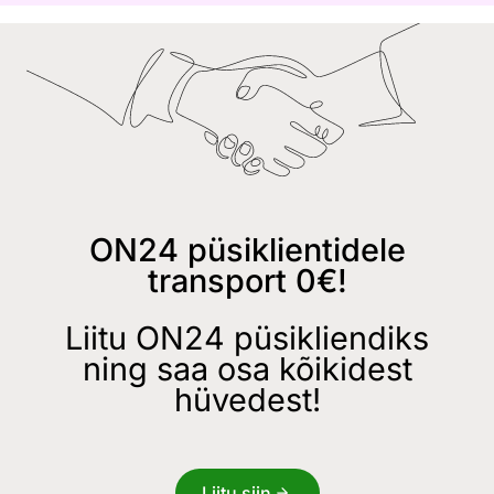
ON24 püsiklientidele
transport 0€!
Liitu ON24 püsikliendiks
ning saa osa kõikidest
hüvedest!
Liitu siin