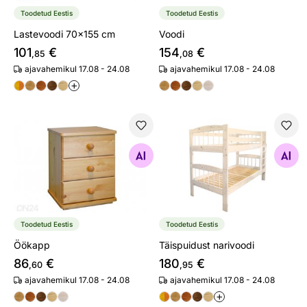
Toodetud Eestis
Toodetud Eestis
Lastevoodi 70x155 cm
Voodi
101
€
154
€
,85
,08
ajavahemikul 17.08 - 24.08
ajavahemikul 17.08 - 24.08
+
Öökapp
Täispuidust narivoodi
Otsi sarnaseid
Otsi sarnaseid
Toodetud Eestis
Toodetud Eestis
Öökapp
Täispuidust narivoodi
86
€
180
€
,60
,95
ajavahemikul 17.08 - 24.08
ajavahemikul 17.08 - 24.08
+