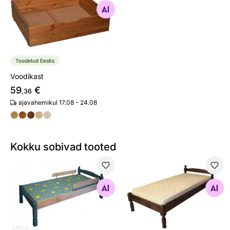
Otsi sarnaseid
Toodetud Eestis
Voodikast
59
€
,36
ajavahemikul 17.08 - 24.08
Kokku sobivad tooted
Lastevoodi 70x155 cm
Voodi
Otsi sarnaseid
Otsi sarnaseid