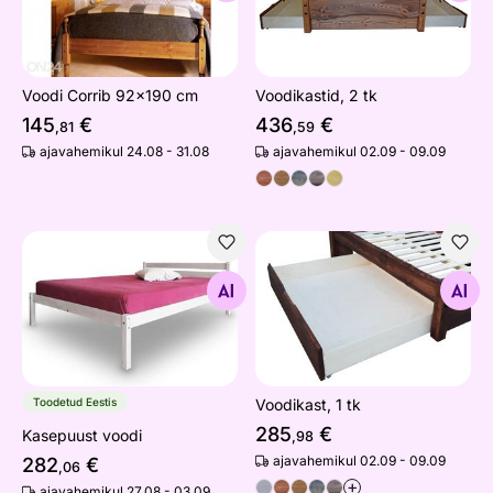
Voodi Corrib 92x190 cm
Voodikastid, 2 tk
145
€
436
€
,81
,59
ajavahemikul 24.08 - 31.08
ajavahemikul 02.09 - 09.09
Kasepuust voodi
Voodikast, 1 tk
Otsi sarnaseid
Otsi sarnaseid
Toodetud Eestis
Voodikast, 1 tk
285
€
Kasepuust voodi
,98
ajavahemikul 02.09 - 09.09
282
€
,06
+
ajavahemikul 27.08 - 03.09