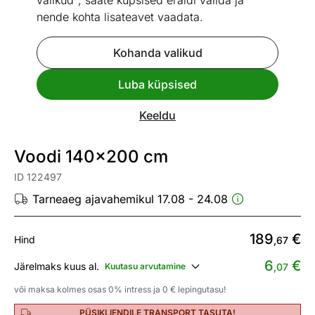
valikud", saate küpsised eraldi valida ja
nende kohta lisateavet vaadata.
Kohanda valikud
Go to slide 1
Go to slide 2
Go to slide 3
Go to slide 4
Go to slide 5
Go to slide 6
Go to slide 7
Go to slide 8
Go to slide 9
Go to slide 10
Go to slide 11
Go to slide 
Luba küpsised
Mõõtmed
Vaata sarnaseid
Keeldu
Toodetud Eestis
Voodi 140x200 cm
ID 122497
Tarneaeg ajavahemikul 17.08 - 24.08
189
€
Hind
,67
6
€
Järelmaks kuus al.
Kuutasu arvutamine
,07
või maksa kolmes osas 0% intress ja 0 € lepingutasu!
PÜSIKLIENDILE TRANSPORT TASUTA!