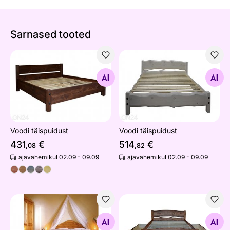
Sarnased tooted
Voodi täispuidust
Voodi täispuidust
Otsi sarnaseid
Otsi sarnaseid
Voodi täispuidust
Voodi täispuidust
431
€
514
€
,08
,82
ajavahemikul 02.09 - 09.09
ajavahemikul 02.09 - 09.09
Voodi Corrib 92x190 cm
Voodikastid, 2 tk
Otsi sarnaseid
Otsi sarnaseid