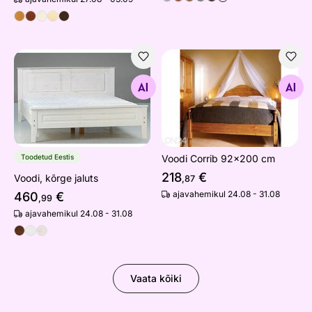
Voodi, kõrge jaluts
Voodi Corrib 92x200 cm
Otsi sarnaseid
Otsi sarnaseid
Toodetud Eestis
Voodi Corrib 92x200 cm
218
€
Voodi, kõrge jaluts
,87
ajavahemikul 24.08 - 31.08
460
€
,99
ajavahemikul 24.08 - 31.08
Vaata kõiki