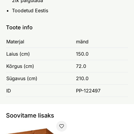
2tk paigutada
Toodetud Eestis
Toote info
Materjal
mänd
Laius (cm)
150.0
Kõrgus (cm)
72.0
Sügavus (cm)
210.0
ID
PP-122497
Soovitame lisaks
Voodikast