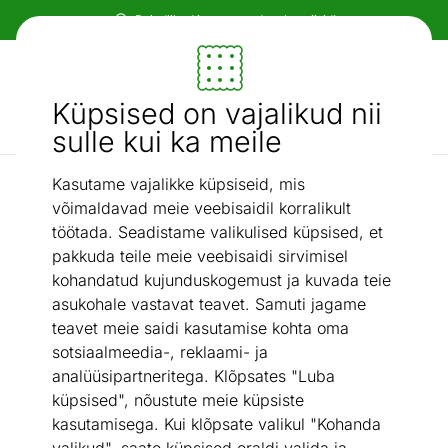
Paindlikud ja mugavad makseviisid!
Mööbel ja sisustus - ON24
Küpsised on vajalikud nii
Otsi...
AI otsing
sulle kui ka meile
Kasutame vajalikke küpsiseid, mis
Voodiraamid
Voodi 140x200 cm
/
võimaldavad meie veebisaidil korralikult
töötada. Seadistame valikulised küpsised, et
pakkuda teile meie veebisaidi sirvimisel
kohandatud kujunduskogemust ja kuvada teie
asukohale vastavat teavet. Samuti jagame
teavet meie saidi kasutamise kohta oma
sotsiaalmeedia-, reklaami- ja
analüüsipartneritega. Klõpsates "Luba
küpsised", nõustute meie küpsiste
kasutamisega. Kui klõpsate valikul "Kohanda