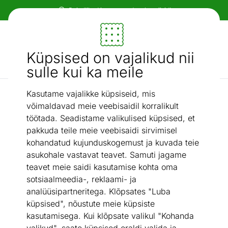
Paindlikud ja mugavad makseviisid!
Mööbel ja sisustus - ON24
Küpsised on vajalikud nii
Otsi...
AI otsing
sulle kui ka meile
Kasutame vajalikke küpsiseid, mis
Potid
Kastrul Ballarini Cortina Granitium Ø 18 cm
/
võimaldavad meie veebisaidil korralikult
töötada. Seadistame valikulised küpsised, et
pakkuda teile meie veebisaidi sirvimisel
kohandatud kujunduskogemust ja kuvada teie
asukohale vastavat teavet. Samuti jagame
teavet meie saidi kasutamise kohta oma
sotsiaalmeedia-, reklaami- ja
analüüsipartneritega. Klõpsates "Luba
küpsised", nõustute meie küpsiste
kasutamisega. Kui klõpsate valikul "Kohanda