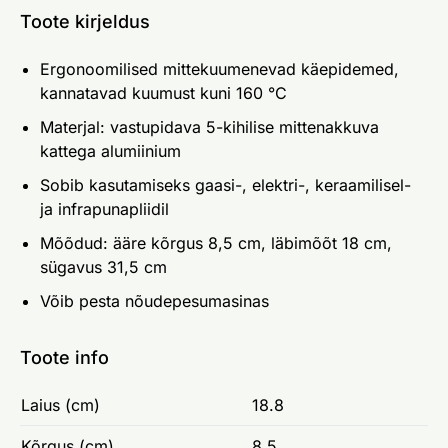
Toote kirjeldus
Ergonoomilised mittekuumenevad käepidemed,
kannatavad kuumust kuni 160 °C
Materjal: vastupidava 5-kihilise mittenakkuva
kattega alumiinium
Sobib kasutamiseks gaasi-, elektri-, keraamilisel-
ja infrapunapliidil
Mõõdud: ääre kõrgus 8,5 cm, läbimõõt 18 cm,
sügavus 31,5 cm
Võib pesta nõudepesumasinas
Toote info
Laius (cm)
18.8
Kõrgus (cm)
8.5