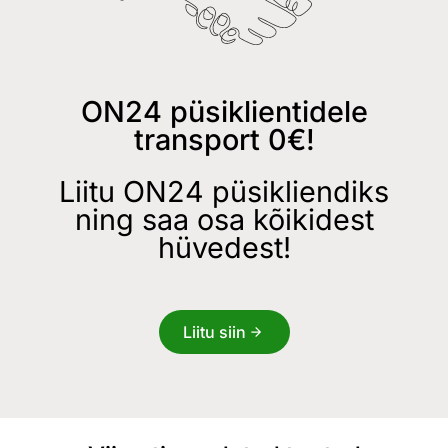
ON24 püsiklientidele
transport 0€!
Liitu ON24 püsikliendiks
ning saa osa kõikidest
hüvedest!
Liitu siin