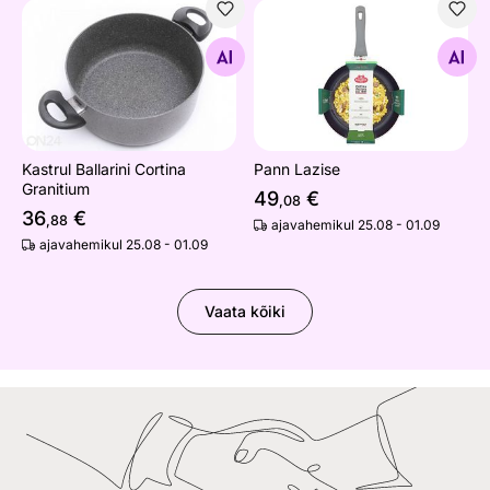
Kastrul Ballarini Cortina Granitium
Pann Lazise
Otsi sarnaseid
Otsi sarnaseid
Kastrul Ballarini Cortina
Pann Lazise
Granitium
49
€
,08
36
€
,88
ajavahemikul 25.08 - 01.09
ajavahemikul 25.08 - 01.09
Vaata kõiki