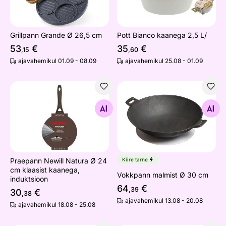
Grillpann Grande Ø 26,5 cm
Pott Bianco kaanega 2,5 L/
53
€
35
€
,15
,60
ajavahemikul 01.09 - 08.09
ajavahemikul 25.08 - 01.09
Praepann Newill Natura Ø 24 cm klaasist kaanega, induk
Vokkpann malmist Ø 30 cm
Otsi sarnaseid
Otsi sarnaseid
Praepann Newill Natura Ø 24
Kiire tarne
cm klaasist kaanega,
Vokkpann malmist Ø 30 cm
induktsioon
64
€
,39
30
€
,38
ajavahemikul 13.08 - 20.08
ajavahemikul 18.08 - 25.08