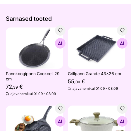
Sarnased tooted
Pannkoogipann Cookcell 29 cm
Grillpann Grande 43x26 cm
Otsi sarnaseid
Otsi sarnaseid
Pannkoogipann Cookcell 29
Grillpann Grande 43x26 cm
cm
55
€
,00
72
€
,39
ajavahemikul 01.09 - 08.09
ajavahemikul 01.09 - 08.09
Grillpann Grande Ø 26,5 cm
Pott Bianco kaanega 2,5 L/
Otsi sarnaseid
Otsi sarnaseid