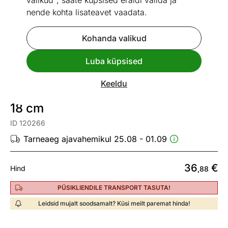
valikud", saate küpsised eraldi valida ja
nende kohta lisateavet vaadata.
Kohanda valikud
Go to slide 1
Go to slide 2
Go to slide 3
Go to slide 4
Luba küpsised
Vaata sarnaseid
Keeldu
Kastrul Ballarini Cortina Granitium Ø
18 cm
ID 120266
Tarneaeg ajavahemikul 25.08 - 01.09
36
€
Hind
,88
PÜSIKLIENDILE TRANSPORT TASUTA!
Leidsid mujalt soodsamalt? Küsi meilt paremat hinda!