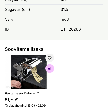
Sügavus (cm)
31.5
Värv
must
ID
ET-120266
Soovitame lisaks
Pastamasin Deluxe IC
Otsi sarnaseid
Pastamasin Deluxe IC
51
€
,73
ajavahemikul 15.09 - 22.09