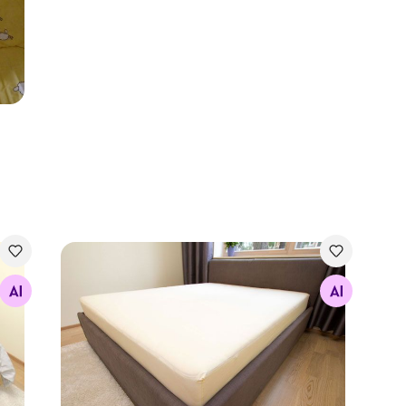
Kummiga voodilina, trikotaaž
Otsi sarnaseid