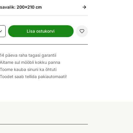
isavalik:
200x210 cm
Lisa ostukorvi
14 päeva raha tagasi garantii
Aitame sul mööbli kokku panna
Toome kauba sinuni ka õhtuti
Toodet saab tellida pakiautomaati!