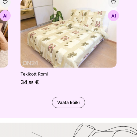
Tekikott Romi
Otsi sarnaseid
Tekikott Romi
34
€
,55
Vaata kõiki