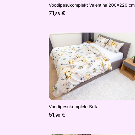
Voodipesukomplekt Valentina 200x220 cm
71
€
,88
Voodipesukomplekt Bella
Otsi sarnaseid
Voodipesukomplekt Bella
51
€
,99