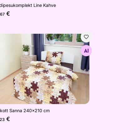
dipesukomplekt Line Kahve
€
,67
ikott Sanna 240x210 cm
Otsi sarnaseid
ikott Sanna 240x210 cm
€
,23