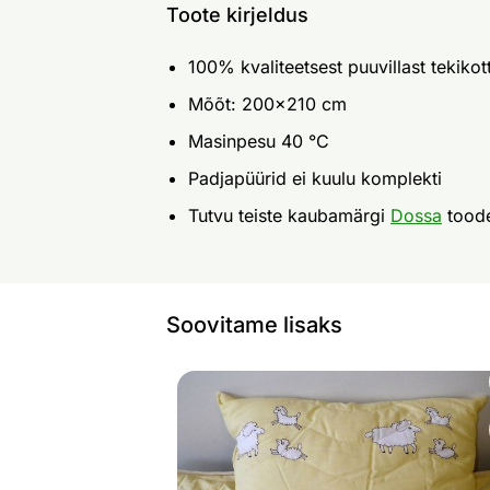
Toote kirjeldus
100% kvaliteetsest puuvillast tekikot
Mõõt: 200x210 cm
Masinpesu 40 °C
Padjapüürid ei kuulu komplekti
Tutvu teiste kaubamärgi
Dossa
tood
Soovitame lisaks
Lambavillapadi
Otsi sarnaseid