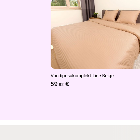
Voodipesukomplekt Line Beige
Otsi sarnaseid
Voodipesukomplekt Line Beige
59
€
,82