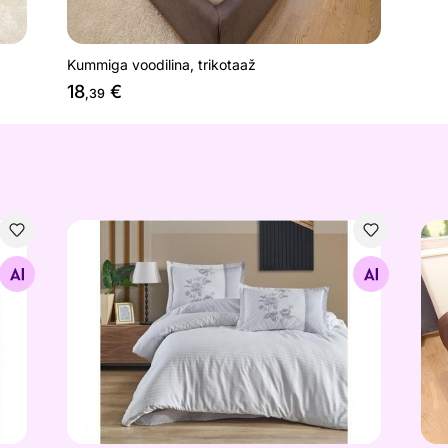
Kummiga voodilina, trikotaaž
18
€
,39
20 cm
Voodipesukomplekt Suave 200x220 cm
Voo
Otsi sarnaseid