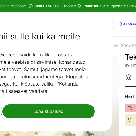
asuta transport!
·
Valikus 50 000+ toodet!
·
Paindlikud ja mugavad maksevi
Otsi
AI otsi
ii sulle kui ka meile
mistuba
Voodipesu
Voodipesukomplektid
Tekikott Romi 200x2
/
/
/
 veebisaidil korralikult töötada.
Te
 meie veebisaidi sirvimisel kohandatud
ID 11
at teavet. Samuti jagame teavet meie
ami- ja analüüsipartneritega. Klõpsates
ega. Kui klõpsate valikul "Kohanda
ta lisateavet vaadata.
Hind
Luba küpsised