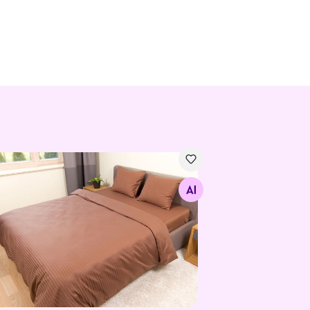
dipesukomplekt Line Kahve
Otsi sarnaseid