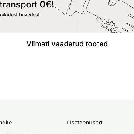
transport 0€!
kõikidest hüvedest!
Viimati vaadatud tooted
ndile
Lisateenused