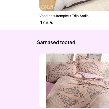
Voodipesukomplekt Triip Satiin
47
€
,16
Sarnased tooted
Voodipesukomplekt Valentina 200x2
Otsi sarnaseid