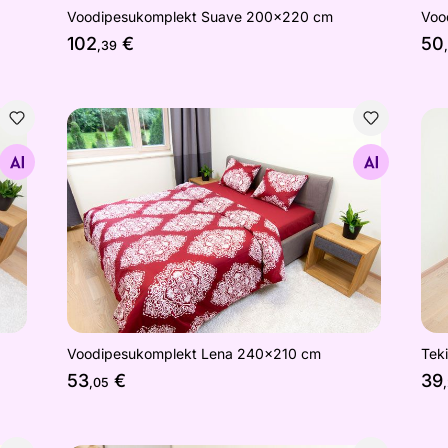
Voodipesukomplekt Suave 200x220 cm
Voo
102
€
50
,39
Voodipesukomplekt Lena 240x210 cm
Tek
Otsi sarnaseid
Voodipesukomplekt Lena 240x210 cm
Tek
53
€
39
,05