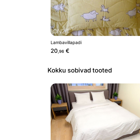
Lambavillapadi
20
€
,96
Kokku sobivad tooted
Voodipesukomplekt Triip Satiin
Otsi sarnaseid