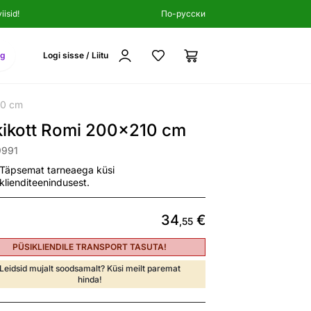
isid!
По-русски
ng
Logi sisse / Liitu
10 cm
kikott Romi 200x210 cm
9991
Täpsemat tarneaega küsi
klienditeenindusest.
34
€
,55
PÜSIKLIENDILE TRANSPORT TASUTA!
Leidsid mujalt soodsamalt? Küsi meilt paremat
hinda!