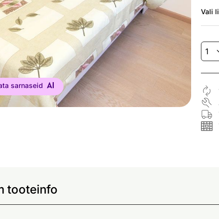
Vali
l
ata sarnaseid
 tooteinfo