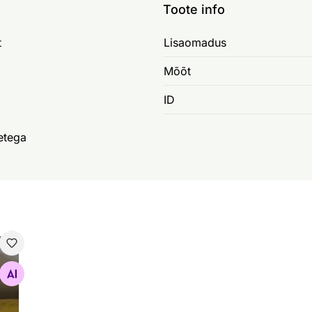
Toote info
t
Lisaomadus
Mõõt
ID
etega