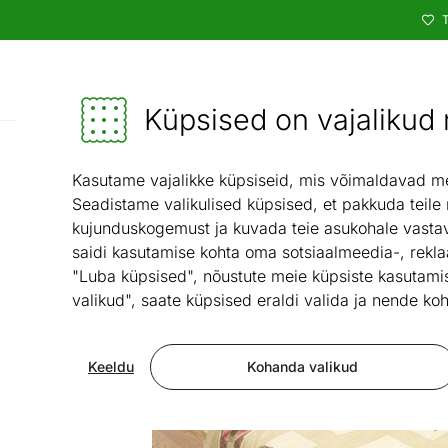
T
Kataloog
Mööbel ja sisustus - ON24
Küpsised on vajalikud n
Maga
Kasutame vajalikke küpsiseid, mis võimaldavad meie
Seadistame valikulised küpsised, et pakkuda teile
kujunduskogemust ja kuvada teie asukohale vastav
saidi kasutamise kohta oma sotsiaalmeedia-, rekla
"Luba küpsised", nõustute meie küpsiste kasutamis
valikud", saate küpsised eraldi valida ja nende koh
Keeldu
Kohanda valikud